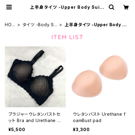
上半身タイツ -Upper Body Suits
- | むにむに製作所
HOM
タイツ -Body Su
上半身タイツ -Upper Body S
E
its-
uits-
ITEM LIST
ブラジャーウレタンバストセ
ウレタンバスト Urethane f
ット Bra and Urethane fo
oamBust pad
am bust pad Set
¥5,500
¥3,300