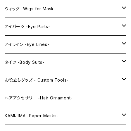
プレミアムウィッグ -Premium Wigs-
KAWAII series
アニメマスク -Anime Masks-
ウィッグ -Wigs for Mask-
プレミアムレンズアイ -Premium Lens eye-
IDOL series
ドールマスク -Doll Masks-
ロング -Long-
アイパーツ -Eye Parts-
PRINCESS series
ミドル -Middle-
レンズアイ -Lens Eyes-
アイライン -Eye Lines-
レンズアイ
KAWAII Little series
クリスタルアイ -Crystal Eyes-
アイラインステッカー -Eye Line Stickers-
タイツ -Body Suits-
レンズアイEX
まゆ毛 -Eyebrows-
全身タイツ -Full Body Suits-
お役立ちグッズ - Custom Tools-
まつ毛 -Eyelash-
上半身タイツ -Upper Body Suits-
カスタム用品 -Custom Tools-
ヘアアクセサリー -Hair Ornament-
ウィッグメンテナンス -Wig Maintenance-
KAMIJIMA -Paper Masks-