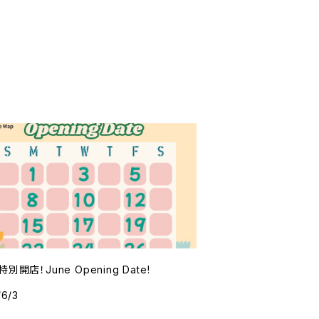
別開店！June Opening Date!
/6/3