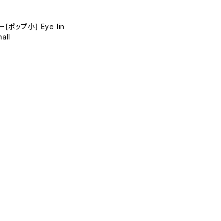
ポップ小] Eye lin
all