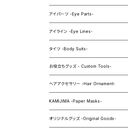
プレミアムレンズアイ -Premium Lens eye
IDOL series
ドールマスク -Doll Masks-
ロング -Long-
アイパーツ -Eye Parts-
PRINCESS series
ミドル -Middle-
レンズアイ -Lens Eyes-
アイライン -Eye Lines-
レンズアイ
KAWAII Little series
クリスタルアイ -Crystal Eyes-
アイラインステッカー -Eye Line Stickers
タイツ -Body Suits-
レンズアイEX
まゆ毛 -Eyebrows-
全身タイツ -Full Body Suits-
お役立ちグッズ - Custom Tools-
まつ毛 -Eyelash-
上半身タイツ -Upper Body Suits-
カスタム用品 -Custom Tools-
ヘアアクセサリー -Hair Ornament-
ウィッグメンテナンス -Wig Maintenance
KAMIJIMA -Paper Masks-
ペーパーマスク -Paper Masks-
オリジナルグッズ -Original Goods-