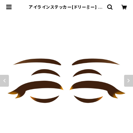
アイラインステッカー[ドリーミー] Ey
e line sticker DREAMY | むにむ
に製作所