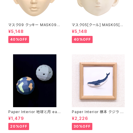
マスク09 クッキー MASK09
マスク05[クール] MASK05[C
“COOKIE”
OOL]
¥5,148
¥5,148
40%OFF
40%OFF
Paper Interior 地球と月 eart
Paper Interior 標本 クジラ s
h and moon
pecimen whale
¥1,479
¥2,226
20%OFF
30%OFF