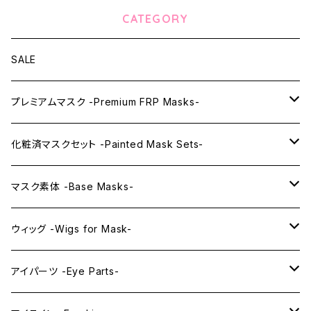
CATEGORY
SALE
プレミアムマスク -Premium FRP Masks-
KAWAII PREMIUM Mask & Wig Sets
化粧済マスクセット -Painted Mask Sets-
プレミアムマスク素体-Premium base masks-
KAWAII EX series
マスク素体 -Base Masks-
プレミアムウィッグ -Premium Wigs-
KAWAII series
アニメマスク -Anime Masks-
ウィッグ -Wigs for Mask-
プレミアムレンズアイ -Premium Lens eye-
IDOL series
ドールマスク -Doll Masks-
ロング -Long-
アイパーツ -Eye Parts-