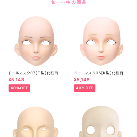
セール中の商品
ドールマスク07［T型］化粧目穴
ドールマスク06［K型］化粧目穴
処理済 MASK07 [DOLL T] O
処理 MASK06 [DOLL K] Op
¥5,148
¥5,148
pening eye hole and make
ening eye hole and make
up
up
40%OFF
40%OFF