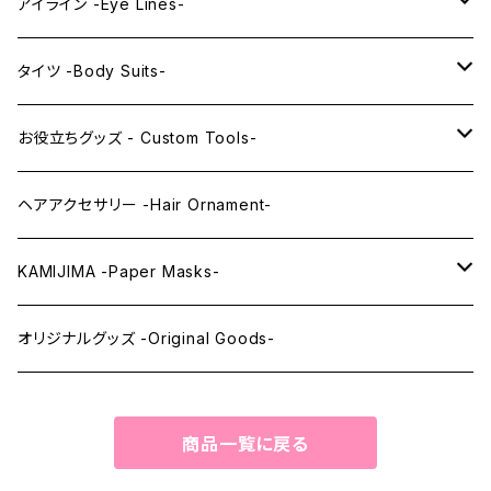
PRINCESS series
ミドル -Middle-
レンズアイ -Lens Eyes-
アイライン -Eye Lines-
レンズアイ
KAWAII Little series
クリスタルアイ -Crystal Eyes-
アイラインステッカー -Eye Line Stickers-
タイツ -Body Suits-
レンズアイEX
まゆ毛 -Eyebrows-
全身タイツ -Full Body Suits-
お役立ちグッズ - Custom Tools-
まつ毛 -Eyelash-
上半身タイツ -Upper Body Suits-
カスタム用品 -Custom Tools-
ヘアアクセサリー -Hair Ornament-
ウィッグメンテナンス -Wig Maintenance-
KAMIJIMA -Paper Masks-
ペーパーマスク -Paper Masks-
オリジナルグッズ -Original Goods-
ペーパーインテリア -Paper Interior-
商品一覧に戻る