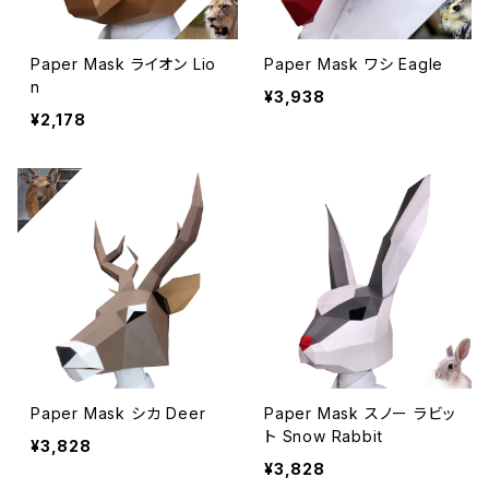
Paper Mask ライオン Lio
Paper Mask ワシ Eagle
n
¥3,938
¥2,178
Paper Mask シカ Deer
Paper Mask スノー ラビッ
ト Snow Rabbit
¥3,828
¥3,828