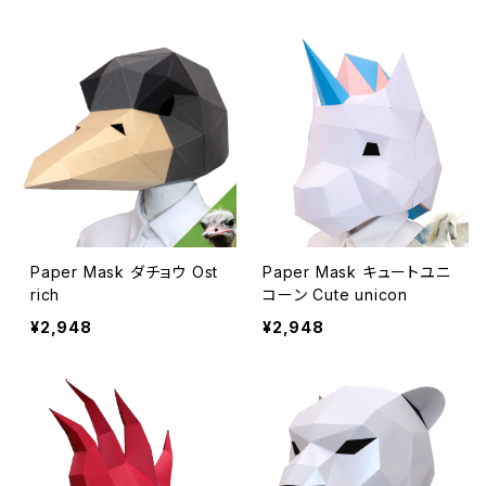
Paper Mask ダチョウ Ost
Paper Mask キュートユニ
rich
コーン Cute unicon
¥2,948
¥2,948