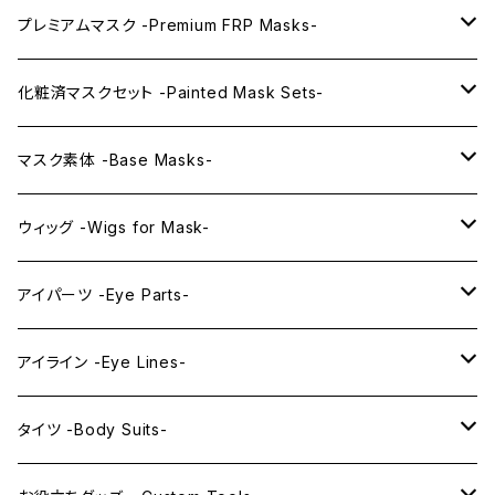
プレミアムマスク -Premium FRP Masks-
KAWAII PREMIUM Mask & Wig Sets
化粧済マスクセット -Painted Mask Sets-
プレミアムマスク素体-Premium base masks-
KAWAII EX series
マスク素体 -Base Masks-
プレミアムウィッグ -Premium Wigs-
KAWAII series
アニメマスク -Anime Masks-
ウィッグ -Wigs for Mask-
プレミアムレンズアイ -Premium Lens eye-
IDOL series
ドールマスク -Doll Masks-
ロング -Long-
アイパーツ -Eye Parts-
PRINCESS series
ミドル -Middle-
レンズアイ -Lens Eyes-
アイライン -Eye Lines-
レンズアイ
KAWAII Little series
クリスタルアイ -Crystal Eyes-
アイラインステッカー -Eye Line Stickers-
タイツ -Body Suits-
レンズアイEX