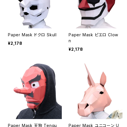
Paper Mask ドクロ Skull
Paper Mask ピエロ Clow
n
¥2,178
¥2,178
Paper Mask 天狗 Tengu
Paper Mask ユニコーン U