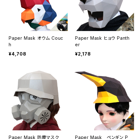
Paper Mask オウム Couc
Paper Mask ヒョウ Panth
h
er
¥4,708
¥2,178
Paper Mask 防塵マスク
Paper Mask ペンギン P