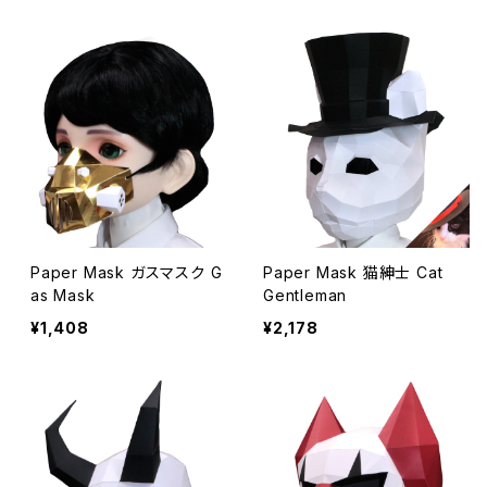
Paper Mask ガスマスク G
Paper Mask 猫紳士 Cat
as Mask
Gentleman
¥1,408
¥2,178