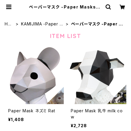
ペーパーマスク -Paper Masks- |
むにむに製作所
HO
KAMIJIMA -Paper M
ペーパーマスク -Paper M
ME
asks-
asks-
ITEM LIST
Paper Mask ネズミ Rat
Paper Mask 乳牛 milk co
w
¥1,408
¥2,728