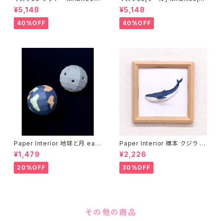
“COOKIE”
OOL]
¥5,148
¥5,148
40%OFF
40%OFF
Paper Interior 地球と月 eart
Paper Interior 標本 クジラ s
h and moon
pecimen whale
¥1,479
¥2,226
20%OFF
30%OFF
その他の商品