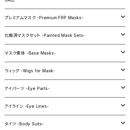
プレミアムマスク -Premium FRP Masks-
KAWAII PREMIUM Mask & Wig Sets
化粧済マスクセット -Painted Mask Sets-
プレミアムマスク素体-Premium base masks-
KAWAII EX series
マスク素体 -Base Masks-
プレミアムウィッグ -Premium Wigs-
KAWAII series
アニメマスク -Anime Masks-
ウィッグ -Wigs for Mask-
プレミアムレンズアイ -Premium Lens eye-
IDOL series
ドールマスク -Doll Masks-
ロング -Long-
アイパーツ -Eye Parts-
PRINCESS series
ミドル -Middle-
レンズアイ -Lens Eyes-
アイライン -Eye Lines-
レンズアイ
KAWAII Little series
クリスタルアイ -Crystal Eyes-
アイラインステッカー -Eye Line Stickers-
タイツ -Body Suits-