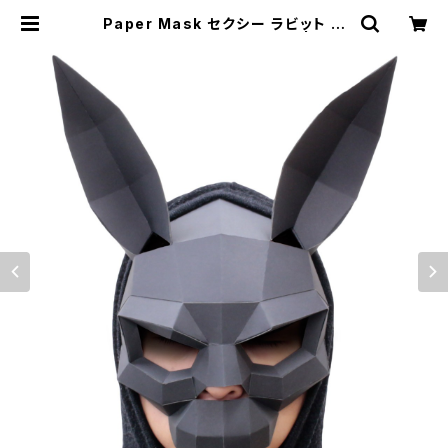
Paper Mask セクシー ラビット ブ
ラック Sexy rabbit black | むに
むに製作所