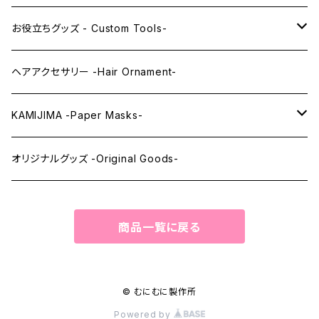
レンズアイEX
まゆ毛 -Eyebrows-
全身タイツ -Full Body Suits-
お役立ちグッズ - Custom Tools-
まつ毛 -Eyelash-
上半身タイツ -Upper Body Suits-
カスタム用品 -Custom Tools-
ヘアアクセサリー -Hair Ornament-
ウィッグメンテナンス -Wig Maintenance-
KAMIJIMA -Paper Masks-
ペーパーマスク -Paper Masks-
オリジナルグッズ -Original Goods-
ペーパーインテリア -Paper Interior-
商品一覧に戻る
© むにむに製作所
Powered by