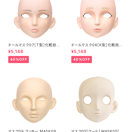
ドールマスク07［T型］化粧目穴
ドールマスク06［K型］化粧目穴
処理済 MASK07 [DOLL T] O
処理 MASK06 [DOLL K] Op
¥5,148
¥5,148
pening eye hole and make
ening eye hole and make
up
up
40%OFF
40%OFF
マスク09 クッキー MASK09
マスク05[クール] MASK05[C