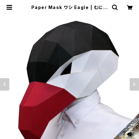
Paper Mask ワシ Eagle | むにむ
に製作所