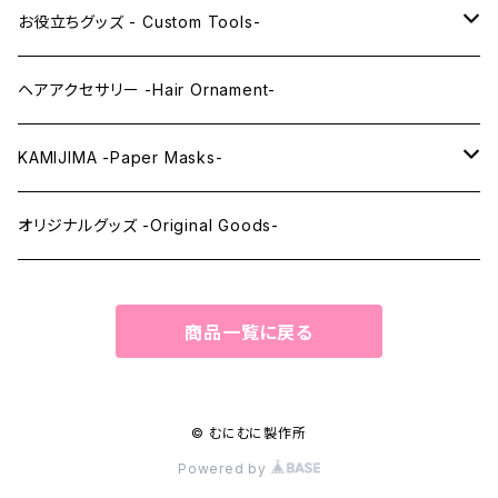
レンズアイEX
まゆ毛 -Eyebrows-
全身タイツ -Full Body Suits-
お役立ちグッズ - Custom Tools-
まつ毛 -Eyelash-
上半身タイツ -Upper Body Suits-
カスタム用品 -Custom Tools-
ヘアアクセサリー -Hair Ornament-
ウィッグメンテナンス -Wig Maintenance-
KAMIJIMA -Paper Masks-
ペーパーマスク -Paper Masks-
オリジナルグッズ -Original Goods-
ペーパーインテリア -Paper Interior-
商品一覧に戻る
© むにむに製作所
Powered by