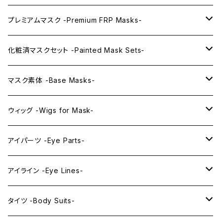
プレミアムマスク -Premium FRP Masks-
KAWAII PREMIUM Mask & Wig Sets
化粧済マスクセット -Painted Mask Sets-
プレミアムマスク素体-Premium base masks-
KAWAII EX series
マスク素体 -Base Masks-
プレミアムウィッグ -Premium Wigs-
KAWAII series
アニメマスク -Anime Masks-
ウィッグ -Wigs for Mask-
プレミアムレンズアイ -Premium Lens eye-
IDOL series
ドールマスク -Doll Masks-
ロング -Long-
アイパーツ -Eye Parts-
PRINCESS series
ミドル -Middle-
レンズアイ -Lens Eyes-
アイライン -Eye Lines-
レンズアイ
KAWAII Little series
クリスタルアイ -Crystal Eyes-
アイラインステッカー -Eye Line Stickers-
タイツ -Body Suits-