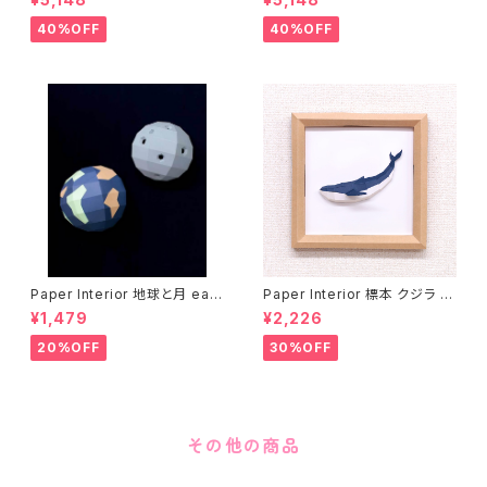
40%OFF
40%OFF
Paper Interior 地球と月 eart
Paper Interior 標本 クジラ s
h and moon
pecimen whale
¥1,479
¥2,226
20%OFF
30%OFF
その他の商品