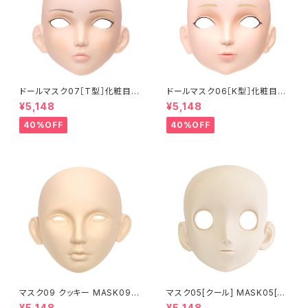
ドールマスク07［T型］化粧目穴
ドールマスク06［K型］化粧目穴
処理済 MASK07 [DOLL T] O
処理 MASK06 [DOLL K] Op
¥5,148
¥5,148
pening eye hole and make
ening eye hole and make
up
up
40%OFF
40%OFF
マスク09 クッキー MASK09
マスク05[クール] MASK05[C
“COOKIE”
OOL]
¥5,148
¥5,148