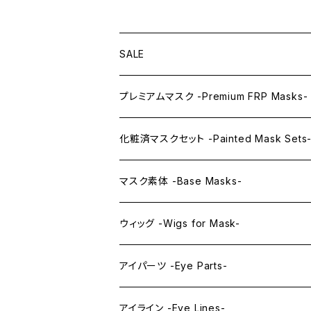
SALE
プレミアムマスク -Premium FRP Masks-
KAWAII PREMIUM Mask & Wig Sets
化粧済マスクセット -Painted Mask Sets
プレミアムマスク素体-Premium base mas
KAWAII EX series
マスク素体 -Base Masks-
プレミアムウィッグ -Premium Wigs-
KAWAII series
アニメマスク -Anime Masks-
ウィッグ -Wigs for Mask-
プレミアムレンズアイ -Premium Lens eye
IDOL series
ドールマスク -Doll Masks-
ロング -Long-
アイパーツ -Eye Parts-
PRINCESS series
ミドル -Middle-
レンズアイ -Lens Eyes-
アイライン -Eye Lines-