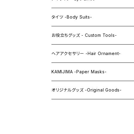
レンズアイ
KAWAII Little series
クリスタルアイ -Crystal Eyes-
アイラインステッカー -Eye Line Stickers
タイツ -Body Suits-
レンズアイEX
まゆ毛 -Eyebrows-
全身タイツ -Full Body Suits-
お役立ちグッズ - Custom Tools-
まつ毛 -Eyelash-
上半身タイツ -Upper Body Suits-
カスタム用品 -Custom Tools-
ヘアアクセサリー -Hair Ornament-
ウィッグメンテナンス -Wig Maintenance
KAMIJIMA -Paper Masks-
ペーパーマスク -Paper Masks-
オリジナルグッズ -Original Goods-
ペーパーインテリア -Paper Interior-