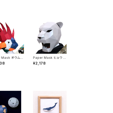
r Mask オウム C
Paper Mask ヒョウ P
anther
708
¥2,178