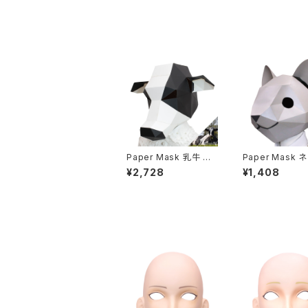
Paper Mask 乳牛 mil
Paper Mask 
k cow
at
¥2,728
¥1,408