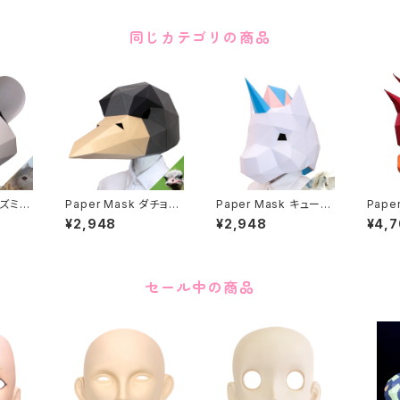
同じカテゴリの商品
ネズミ R
Paper Mask ダチョウ
Paper Mask キュート
Pape
Ostrich
ユニコーン Cute unic
ouch
¥2,948
¥2,948
¥4,
on
セール中の商品