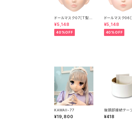
ドールマスク07［T型］
ドールマスク06［
化粧目穴処理済 MASK
化粧目穴処理 M
¥5,148
¥5,148
07 [DOLL T] Openin
6 [DOLL K] Op
g eye hole and mak
eye hole and
40%OFF
40%OFF
e up
up
KAWAII-77
後頭部接続テープ
tape of conne
¥19,800
¥418
back of the h
arts