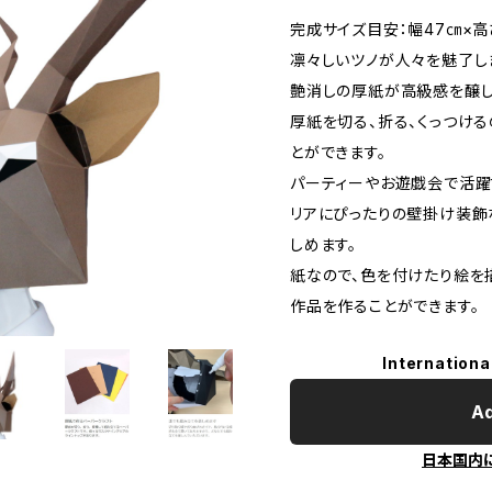
完成サイズ目安：幅47㎝×高
凛々しいツノが人々を魅了し
艶消しの厚紙が高級感を醸し
厚紙を切る、折る、くっつけ
とができます。
パーティーやお遊戯会で活躍
リアにぴったりの壁掛け装飾
しめます。
紙なので、色を付けたり絵を
作品を作ることができます。
Internationa
Ad
日本国内