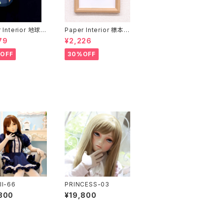
 Interior 地球と
Paper Interior 標本
rth and moon
クジラ specimen wh
79
¥2,226
ale
OFF
30%OFF
II-66
PRINCESS-03
800
¥19,800