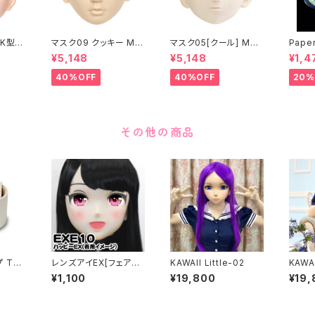
K型］
マスク09 クッキー MA
マスク05[クール] MAS
Paper
ASK0
SK09 “COOKIE”
K05[COOL]
月 ea
¥5,148
¥5,148
¥1,4
ening
 make
40%OFF
40%OFF
20%
その他の商品
 The
レンズアイEX[フェアリ
KAWAII Little-02
KAWA
cting
ー]レッド Lens Eye E
¥1,100
¥19,800
¥19,
ead p
X[FAIRY]red