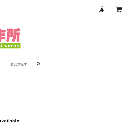
r
available