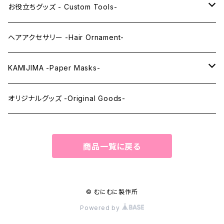
レンズアイEX
まゆ毛 -Eyebrows-
全身タイツ -Full Body Suits-
お役立ちグッズ - Custom Tools-
まつ毛 -Eyelash-
上半身タイツ -Upper Body Suits-
カスタム用品 -Custom Tools-
ヘアアクセサリー -Hair Ornament-
ウィッグメンテナンス -Wig Maintenance-
KAMIJIMA -Paper Masks-
ペーパーマスク -Paper Masks-
オリジナルグッズ -Original Goods-
ペーパーインテリア -Paper Interior-
商品一覧に戻る
© むにむに製作所
Powered by