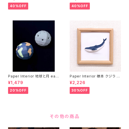
40%OFF
40%OFF
Paper Interior 地球と月 eart
Paper Interior 標本 クジラ s
h and moon
pecimen whale
¥1,479
¥2,226
20%OFF
30%OFF
その他の商品