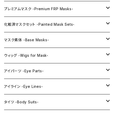
プレミアムマスク -Premium FRP Masks-
KAWAII PREMIUM Mask & Wig Sets
化粧済マスクセット -Painted Mask Sets-
プレミアムマスク素体-Premium base masks-
KAWAII EX series
マスク素体 -Base Masks-
プレミアムウィッグ -Premium Wigs-
KAWAII series
アニメマスク -Anime Masks-
ウィッグ -Wigs for Mask-
プレミアムレンズアイ -Premium Lens eye-
IDOL series
ドールマスク -Doll Masks-
ロング -Long-
アイパーツ -Eye Parts-
PRINCESS series
ミドル -Middle-
レンズアイ -Lens Eyes-
アイライン -Eye Lines-
レンズアイ
KAWAII Little series
クリスタルアイ -Crystal Eyes-
アイラインステッカー -Eye Line Stickers-
タイツ -Body Suits-