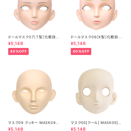
ドールマスク07［T型］化粧目穴
ドールマスク06［K型］化粧目穴
処理済 MASK07 [DOLL T] O
処理 MASK06 [DOLL K] Op
¥5,148
¥5,148
pening eye hole and make
ening eye hole and make
up
up
40%OFF
40%OFF
マスク09 クッキー MASK09
マスク05[クール] MASK05[C
“COOKIE”
OOL]
¥5,148
¥5,148