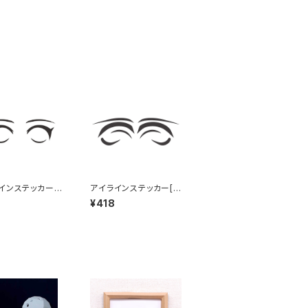
インステッカー
アイラインステッカー[ラ
 Eye line stic
ウンド小] Eye line sti
¥418
POP
cker ROUND small