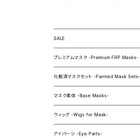
SALE
プレミアムマスク -Premium FRP Masks-
KAWAII PREMIUM Mask & Wig Sets
化粧済マスクセット -Painted Mask Sets
プレミアムマスク素体-Premium base mas
KAWAII EX series
マスク素体 -Base Masks-
プレミアムウィッグ -Premium Wigs-
KAWAII series
アニメマスク -Anime Masks-
ウィッグ -Wigs for Mask-
プレミアムレンズアイ -Premium Lens eye
IDOL series
ドールマスク -Doll Masks-
ロング -Long-
アイパーツ -Eye Parts-