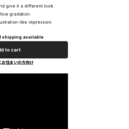
d give it a different look.
llow gradation.
ustration-like impression.
l shipping available
d to cart
にお住まいの方向け