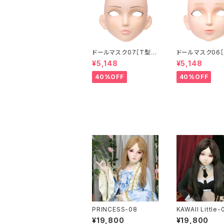
ドールマスク07［T型］
ドールマスク06［
化粧目穴処理済 MASK
化粧目穴処理 M
¥5,148
¥5,148
07 [DOLL T] Openin
6 [DOLL K] Op
g eye hole and mak
eye hole and
40%OFF
40%OFF
e up
up
PRINCESS-08
KAWAII Little-
¥19,800
¥19,800