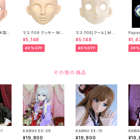
K型］
マスク09 クッキー MA
マスク05[クール] MAS
Paper
ASK0
SK09 “COOKIE”
K05[COOL]
月 ea
¥5,148
¥5,148
¥1,4
ening
 make
40%OFF
40%OFF
20%
その他の商品
01
KAWAII EX-39
KAWAII EX-15
KAWAI
¥19,800
¥19,800
¥19,