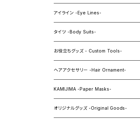
PRINCESS series
ミドル -Middle-
レンズアイ -Lens Eyes-
アイライン -Eye Lines-
レンズアイ
KAWAII Little series
クリスタルアイ -Crystal Eyes-
アイラインステッカー -Eye Line Stickers
タイツ -Body Suits-
レンズアイEX
まゆ毛 -Eyebrows-
全身タイツ -Full Body Suits-
お役立ちグッズ - Custom Tools-
まつ毛 -Eyelash-
上半身タイツ -Upper Body Suits-
カスタム用品 -Custom Tools-
ヘアアクセサリー -Hair Ornament-
ウィッグメンテナンス -Wig Maintenance
KAMIJIMA -Paper Masks-
ペーパーマスク -Paper Masks-
オリジナルグッズ -Original Goods-
ペーパーインテリア -Paper Interior-