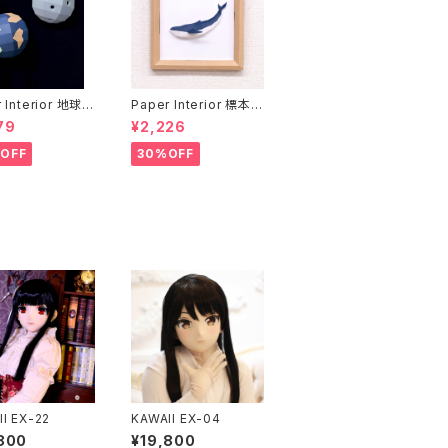
 Interior 地球と
Paper Interior 標本
rth and moon
クジラ specimen wh
79
¥2,226
ale
OFF
30%OFF
I EX-22
KAWAII EX-04
800
¥19,800