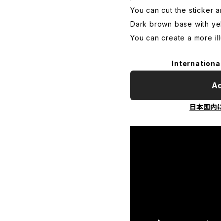
You can cut the sticker an
Dark brown base with ye
You can create a more ill
Internationa
Ad
日本国内