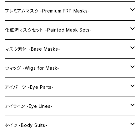
プレミアムマスク -Premium FRP Masks-
KAWAII PREMIUM Mask & Wig Sets
化粧済マスクセット -Painted Mask Sets-
プレミアムマスク素体-Premium base masks-
KAWAII EX series
マスク素体 -Base Masks-
プレミアムウィッグ -Premium Wigs-
KAWAII series
アニメマスク -Anime Masks-
ウィッグ -Wigs for Mask-
プレミアムレンズアイ -Premium Lens eye-
IDOL series
ドールマスク -Doll Masks-
ロング -Long-
アイパーツ -Eye Parts-
PRINCESS series
ミドル -Middle-
レンズアイ -Lens Eyes-
アイライン -Eye Lines-
レンズアイ
KAWAII Little series
クリスタルアイ -Crystal Eyes-
アイラインステッカー -Eye Line Stickers-
タイツ -Body Suits-