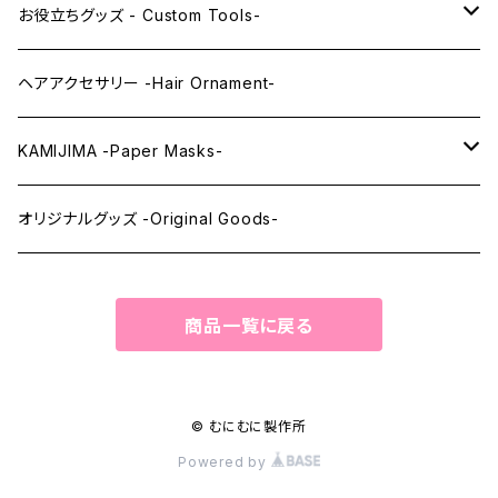
レンズアイEX
まゆ毛 -Eyebrows-
全身タイツ -Full Body Suits-
お役立ちグッズ - Custom Tools-
まつ毛 -Eyelash-
上半身タイツ -Upper Body Suits-
カスタム用品 -Custom Tools-
ヘアアクセサリー -Hair Ornament-
ウィッグメンテナンス -Wig Maintenance-
KAMIJIMA -Paper Masks-
ペーパーマスク -Paper Masks-
オリジナルグッズ -Original Goods-
ペーパーインテリア -Paper Interior-
商品一覧に戻る
© むにむに製作所
Powered by