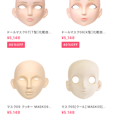
ドールマスク07［T型］化粧目穴
ドールマスク06［K型］化粧目穴
処理済 MASK07 [DOLL T] O
処理 MASK06 [DOLL K] Op
¥5,148
¥5,148
pening eye hole and make
ening eye hole and make
up
up
40%OFF
40%OFF
マスク09 クッキー MASK09
マスク05[クール] MASK05[C
“COOKIE”
OOL]
¥5,148
¥5,148