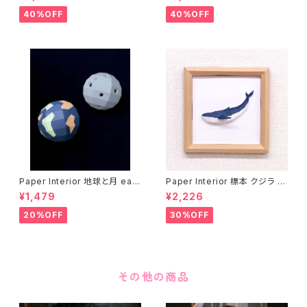
40%OFF
40%OFF
Paper Interior 地球と月 eart
Paper Interior 標本 クジラ s
h and moon
pecimen whale
¥1,479
¥2,226
20%OFF
30%OFF
その他の商品