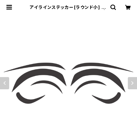
アイラインステッカー[ラウンド小] Ey
e line sticker ROUND small |
むにむに製作所