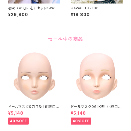
初めてのむにむにセットKAWAII
KAWAII EX-106
EX-15
¥29,800
¥19,800
セール中の商品
ドールマスク07［T型］化粧目穴
ドールマスク06［K型］化粧目穴
処理済 MASK07 [DOLL T] O
処理 MASK06 [DOLL K] Op
¥5,148
¥5,148
pening eye hole and make
ening eye hole and make
up
up
40%OFF
40%OFF