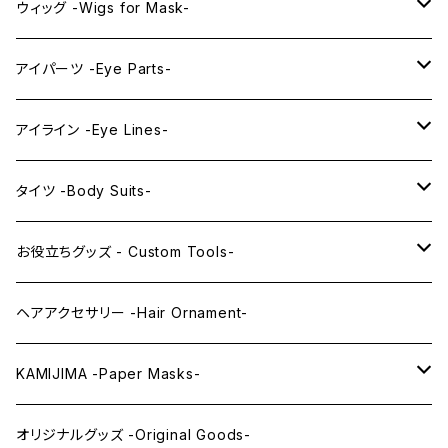
プレミアムウィッグ -Premium Wigs-
KAWAII series
アニメマスク -Anime Masks-
ウィッグ -Wigs for Mask-
プレミアムレンズアイ -Premium Lens eye-
IDOL series
ドールマスク -Doll Masks-
ロング -Long-
アイパーツ -Eye Parts-
PRINCESS series
ミドル -Middle-
レンズアイ -Lens Eyes-
アイライン -Eye Lines-
レンズアイ
KAWAII Little series
クリスタルアイ -Crystal Eyes-
アイラインステッカー -Eye Line Stickers-
タイツ -Body Suits-
レンズアイEX
まゆ毛 -Eyebrows-
全身タイツ -Full Body Suits-
お役立ちグッズ - Custom Tools-
まつ毛 -Eyelash-
上半身タイツ -Upper Body Suits-
カスタム用品 -Custom Tools-
ヘアアクセサリー -Hair Ornament-
ウィッグメンテナンス -Wig Maintenance-
KAMIJIMA -Paper Masks-
ペーパーマスク -Paper Masks-
オリジナルグッズ -Original Goods-