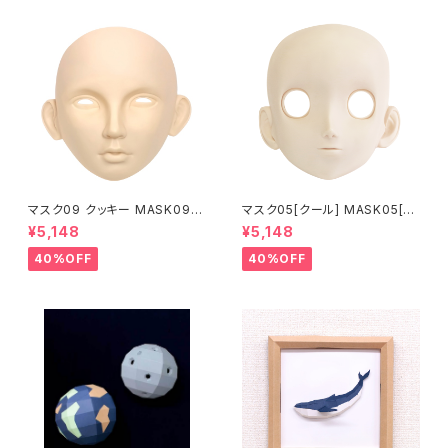
マスク09 クッキー MASK09
マスク05[クール] MASK05[C
“COOKIE”
OOL]
¥5,148
¥5,148
40%OFF
40%OFF