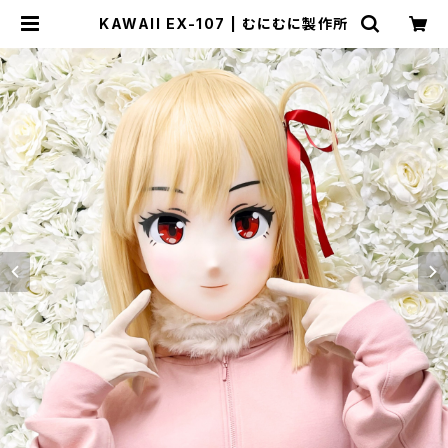
KAWAII EX-107 | むにむに製作所