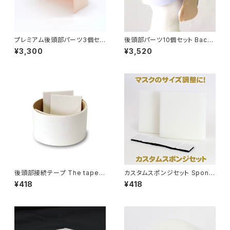
プレミアム後頭部パーツ3個セッ
後頭部パーツ10個セット Back
ト Premium back of head p
of head part 10 pieces set
¥3,300
¥3,520
art 3 pieces set
後頭部接続テープ The tape o
カスタムスポンジセット Spong
f connecting back of the h
e set
¥418
¥418
ead parts