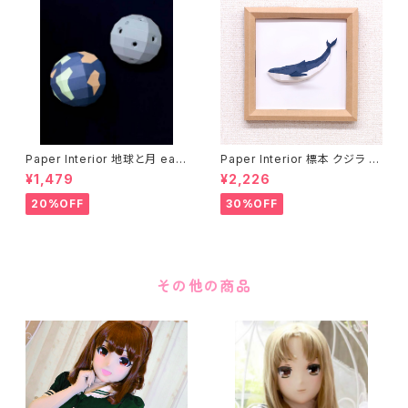
Paper Interior 地球と月 eart
Paper Interior 標本 クジラ s
h and moon
pecimen whale
¥1,479
¥2,226
20%OFF
30%OFF
その他の商品