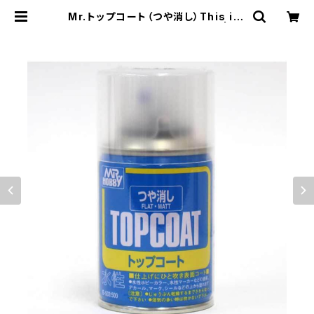
Mr.トップコート（つや消し）This ite
m can not ship overseas | む
にむに製作所