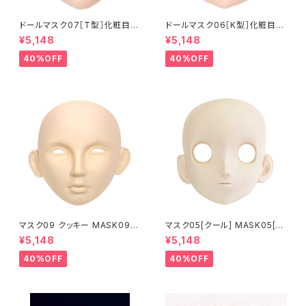
ドールマスク07［T型］化粧目穴
ドールマスク06［K型］化粧目穴
処理済 MASK07 [DOLL T] O
処理 MASK06 [DOLL K] Op
¥5,148
¥5,148
pening eye hole and make
ening eye hole and make
up
up
40%OFF
40%OFF
マスク09 クッキー MASK09
マスク05[クール] MASK05[C
“COOKIE”
OOL]
¥5,148
¥5,148
40%OFF
40%OFF