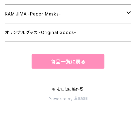
ウィッグメンテナンス -Wig Maintenance-
KAMIJIMA -Paper Masks-
ペーパーマスク -Paper Masks-
オリジナルグッズ -Original Goods-
ペーパーインテリア -Paper Interior-
商品一覧に戻る
© むにむに製作所
Powered by