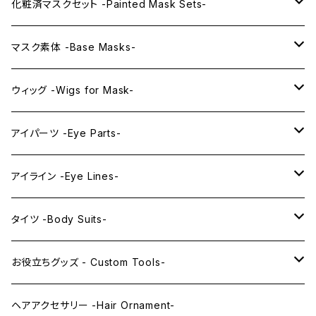
KAWAII PREMIUM Mask & Wig Sets
化粧済マスクセット -Painted Mask Sets-
プレミアムマスク素体-Premium base masks-
KAWAII EX series
マスク素体 -Base Masks-
プレミアムウィッグ -Premium Wigs-
KAWAII series
アニメマスク -Anime Masks-
ウィッグ -Wigs for Mask-
プレミアムレンズアイ -Premium Lens eye-
IDOL series
ドールマスク -Doll Masks-
ロング -Long-
アイパーツ -Eye Parts-
PRINCESS series
ミドル -Middle-
レンズアイ -Lens Eyes-
アイライン -Eye Lines-
レンズアイ
KAWAII Little series
クリスタルアイ -Crystal Eyes-
アイラインステッカー -Eye Line Stickers-
タイツ -Body Suits-
レンズアイEX
まゆ毛 -Eyebrows-
全身タイツ -Full Body Suits-
お役立ちグッズ - Custom Tools-
まつ毛 -Eyelash-
上半身タイツ -Upper Body Suits-
カスタム用品 -Custom Tools-
ヘアアクセサリー -Hair Ornament-