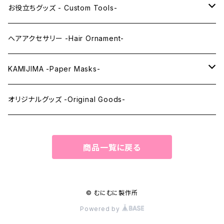
レンズアイEX
まゆ毛 -Eyebrows-
全身タイツ -Full Body Suits-
お役立ちグッズ - Custom Tools-
まつ毛 -Eyelash-
上半身タイツ -Upper Body Suits-
カスタム用品 -Custom Tools-
ヘアアクセサリー -Hair Ornament-
ウィッグメンテナンス -Wig Maintenance-
KAMIJIMA -Paper Masks-
ペーパーマスク -Paper Masks-
オリジナルグッズ -Original Goods-
ペーパーインテリア -Paper Interior-
商品一覧に戻る
© むにむに製作所
Powered by