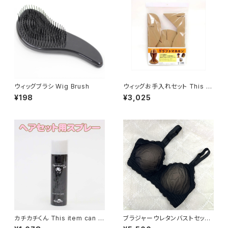
ウィッグブラシ Wig Brush
ウィッグお手入れセット This it
em can not ship overseas
¥198
¥3,025
カチカチくん This item can n
ブラジャーウレタンバストセット
ot ship overseas
Bra and Urethane foam bu