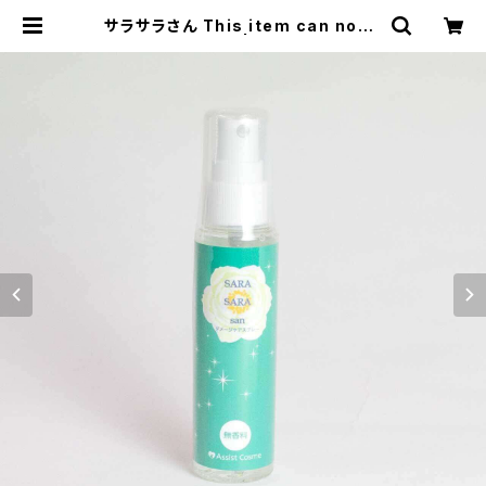
サラサラさん This item can not s
hip overseas | むにむに製作所