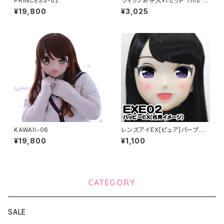
PRINCESS-02
ウィッグお手入れセット This it
em can not ship overseas
¥19,800
¥3,025
KAWAII-06
レンズアイEX[ピュア]パープル
Lens Eye EX[PURE]purple
¥19,800
¥1,100
CATEGORY
SALE