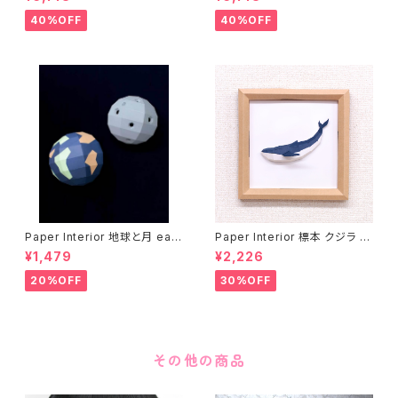
40%OFF
40%OFF
Paper Interior 地球と月 eart
Paper Interior 標本 クジラ s
h and moon
pecimen whale
¥1,479
¥2,226
20%OFF
30%OFF
その他の商品