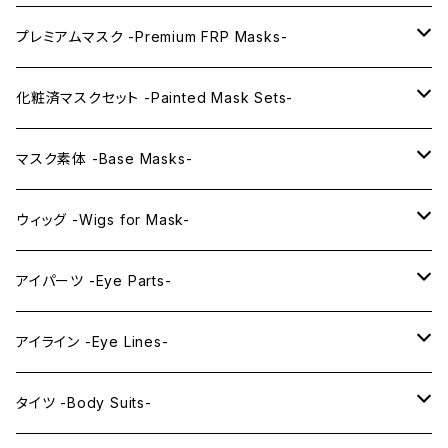
プレミアムマスク -Premium FRP Masks-
KAWAII PREMIUM Mask & Wig Sets
化粧済マスクセット -Painted Mask Sets-
プレミアムマスク素体-Premium base masks-
KAWAII EX series
マスク素体 -Base Masks-
プレミアムウィッグ -Premium Wigs-
KAWAII series
アニメマスク -Anime Masks-
ウィッグ -Wigs for Mask-
プレミアムレンズアイ -Premium Lens eye-
IDOL series
ドールマスク -Doll Masks-
ロング -Long-
アイパーツ -Eye Parts-
PRINCESS series
ミドル -Middle-
レンズアイ -Lens Eyes-
アイライン -Eye Lines-
レンズアイ
KAWAII Little series
クリスタルアイ -Crystal Eyes-
アイラインステッカー -Eye Line Stickers-
タイツ -Body Suits-