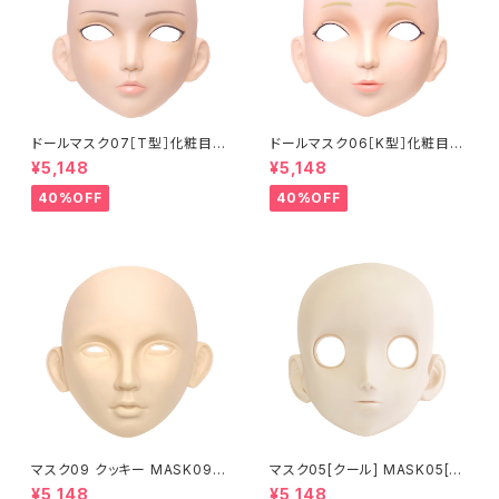
ドールマスク07［T型］化粧目穴
ドールマスク06［K型］化粧目穴
処理済 MASK07 [DOLL T] O
処理 MASK06 [DOLL K] Op
¥5,148
¥5,148
pening eye hole and make
ening eye hole and make
up
up
40%OFF
40%OFF
マスク09 クッキー MASK09
マスク05[クール] MASK05[C
“COOKIE”
OOL]
¥5,148
¥5,148