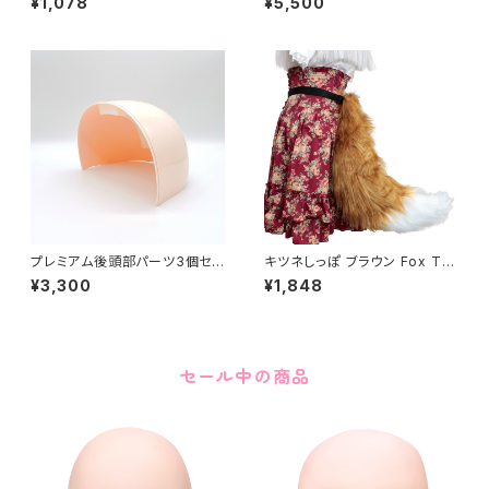
¥1,078
¥5,500
st pad Set
プレミアム後頭部パーツ3個セッ
キツネしっぽ ブラウン Fox Tail
ト Premium back of head p
Brown
¥3,300
¥1,848
art 3 pieces set
セール中の商品