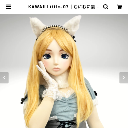
KAWAII Little-07 | むにむに製作
所