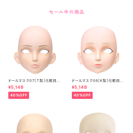
セール中の商品
ドールマスク07［T型］化粧目穴
ドールマスク06［K型］化粧目穴
処理済 MASK07 [DOLL T] O
処理 MASK06 [DOLL K] Op
¥5,148
¥5,148
pening eye hole and make
ening eye hole and make
up
up
40%OFF
40%OFF