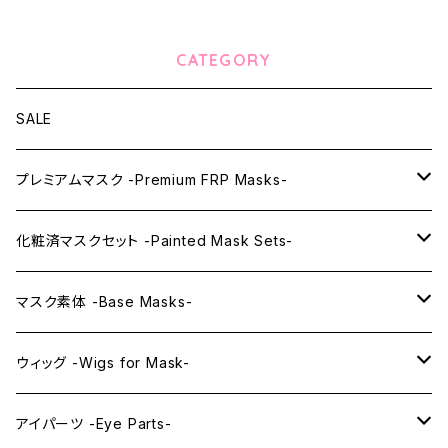
CATEGORY
SALE
プレミアムマスク -Premium FRP Masks-
KAWAII PREMIUM Mask & Wig Sets
化粧済マスクセット -Painted Mask Sets-
プレミアムマスク素体-Premium base masks-
KAWAII EX series
マスク素体 -Base Masks-
プレミアムウィッグ -Premium Wigs-
KAWAII series
アニメマスク -Anime Masks-
ウィッグ -Wigs for Mask-
プレミアムレンズアイ -Premium Lens eye-
IDOL series
ドールマスク -Doll Masks-
ロング -Long-
アイパーツ -Eye Parts-