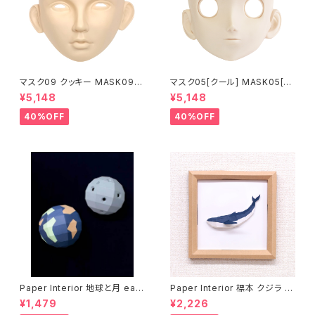
マスク09 クッキー MASK09
マスク05[クール] MASK05[C
“COOKIE”
OOL]
¥5,148
¥5,148
40%OFF
40%OFF
Paper Interior 地球と月 eart
Paper Interior 標本 クジラ s
h and moon
pecimen whale
¥1,479
¥2,226