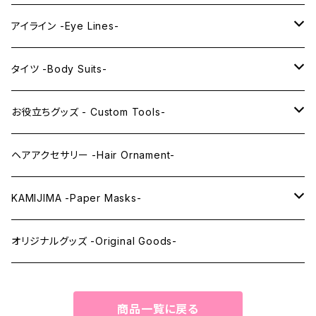
PRINCESS series
ミドル -Middle-
レンズアイ -Lens Eyes-
アイライン -Eye Lines-
レンズアイ
KAWAII Little series
クリスタルアイ -Crystal Eyes-
アイラインステッカー -Eye Line Stickers-
タイツ -Body Suits-
レンズアイEX
まゆ毛 -Eyebrows-
全身タイツ -Full Body Suits-
お役立ちグッズ - Custom Tools-
まつ毛 -Eyelash-
上半身タイツ -Upper Body Suits-
カスタム用品 -Custom Tools-
ヘアアクセサリー -Hair Ornament-
ウィッグメンテナンス -Wig Maintenance-
KAMIJIMA -Paper Masks-
ペーパーマスク -Paper Masks-
オリジナルグッズ -Original Goods-
ペーパーインテリア -Paper Interior-
商品一覧に戻る