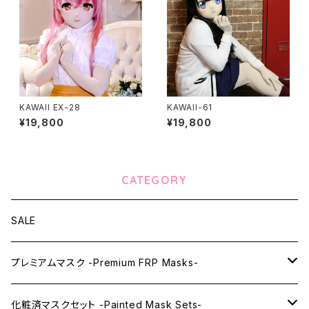
KAWAII EX-28
KAWAII-61
¥19,800
¥19,800
CATEGORY
SALE
プレミアムマスク -Premium FRP Masks-
KAWAII PREMIUM Mask & Wig Sets
化粧済マスクセット -Painted Mask Sets-