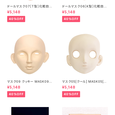
ドールマスク07［T型］化粧目穴
ドールマスク06［K型］化粧目穴
処理済 MASK07 [DOLL T] O
処理 MASK06 [DOLL K] Op
¥5,148
¥5,148
pening eye hole and make
ening eye hole and make
up
up
40%OFF
40%OFF
マスク09 クッキー MASK09
マスク05[クール] MASK05[C
“COOKIE”
OOL]
¥5,148
¥5,148
40%OFF
40%OFF