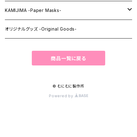
ウィッグメンテナンス -Wig Maintenance-
KAMIJIMA -Paper Masks-
ペーパーマスク -Paper Masks-
オリジナルグッズ -Original Goods-
ペーパーインテリア -Paper Interior-
商品一覧に戻る
© むにむに製作所
Powered by