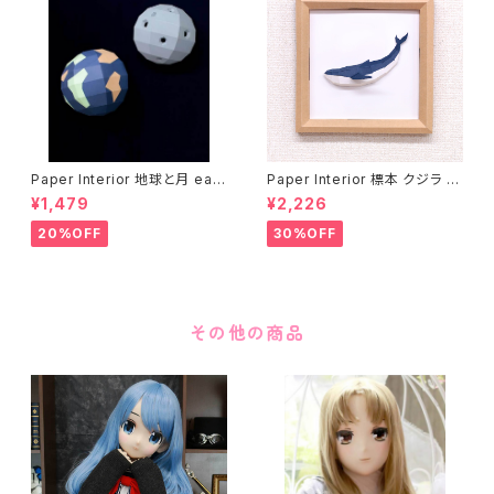
Paper Interior 地球と月 eart
Paper Interior 標本 クジラ s
h and moon
pecimen whale
¥1,479
¥2,226
20%OFF
30%OFF
その他の商品