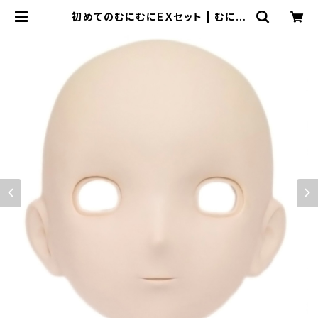
初めてのむにむにEXセット | むにむ
に製作所