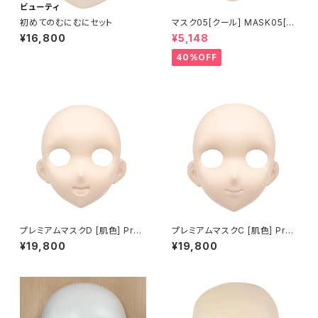
初めてのむにむにセット
マスク05[クール] MASK05[C
OOL]
¥16,800
¥5,148
40%OFF
プレミアムマスクD [肌色] Pre
プレミアムマスクC [肌色] Pre
mium Base Mask D [SKIN]
mium Base Mask C [SKIN]
¥19,800
¥19,800
FRP製
FRP製