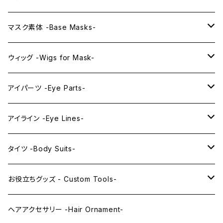
プレミアムマスク素体-Premium base masks-
KAWAII EX series
マスク素体 -Base Masks-
プレミアムウィッグ -Premium Wigs-
KAWAII series
アニメマスク -Anime Masks-
ウィッグ -Wigs for Mask-
プレミアムレンズアイ -Premium Lens eye-
IDOL series
ドールマスク -Doll Masks-
ロング -Long-
アイパーツ -Eye Parts-
PRINCESS series
ミドル -Middle-
レンズアイ -Lens Eyes-
アイライン -Eye Lines-
レンズアイ
KAWAII Little series
クリスタルアイ -Crystal Eyes-
アイラインステッカー -Eye Line Stickers-
タイツ -Body Suits-
レンズアイEX
まゆ毛 -Eyebrows-
全身タイツ -Full Body Suits-
お役立ちグッズ - Custom Tools-
まつ毛 -Eyelash-
上半身タイツ -Upper Body Suits-
カスタム用品 -Custom Tools-
ヘアアクセサリー -Hair Ornament-