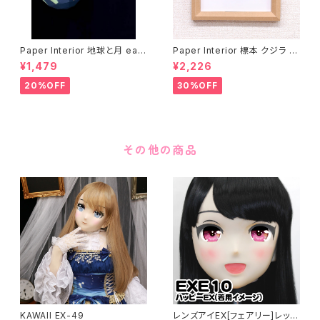
Paper Interior 地球と月 eart
Paper Interior 標本 クジラ s
h and moon
pecimen whale
¥1,479
¥2,226
20%OFF
30%OFF
その他の商品
KAWAII EX-49
レンズアイEX[フェアリー]レッド