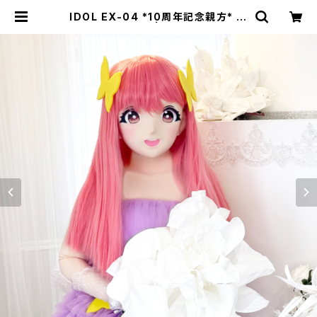
IDOL EX-04 *10周年記念親方* 公
式HP通販限定 | むにむに製作所