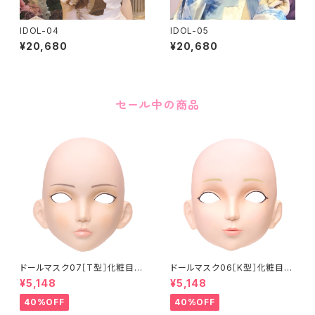
IDOL-04
IDOL-05
¥20,680
¥20,680
セール中の商品
ドールマスク07［T型］化粧目穴
ドールマスク06［K型］化粧目穴
処理済 MASK07 [DOLL T] O
処理 MASK06 [DOLL K] Op
¥5,148
¥5,148
pening eye hole and make
ening eye hole and make
up
up
40%OFF
40%OFF