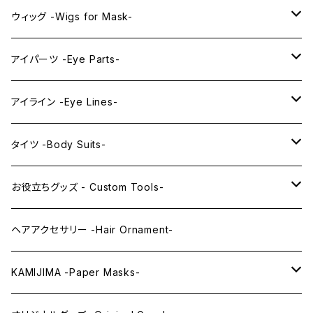
プレミアムウィッグ -Premium Wigs-
KAWAII series
アニメマスク -Anime Masks-
ウィッグ -Wigs for Mask-
プレミアムレンズアイ -Premium Lens eye-
IDOL series
ドールマスク -Doll Masks-
ロング -Long-
アイパーツ -Eye Parts-
PRINCESS series
ミドル -Middle-
レンズアイ -Lens Eyes-
アイライン -Eye Lines-
レンズアイ
KAWAII Little series
クリスタルアイ -Crystal Eyes-
アイラインステッカー -Eye Line Stickers-
タイツ -Body Suits-
レンズアイEX
まゆ毛 -Eyebrows-
全身タイツ -Full Body Suits-
お役立ちグッズ - Custom Tools-
まつ毛 -Eyelash-
上半身タイツ -Upper Body Suits-
カスタム用品 -Custom Tools-
ヘアアクセサリー -Hair Ornament-
ウィッグメンテナンス -Wig Maintenance-
KAMIJIMA -Paper Masks-