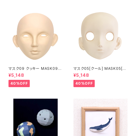
マスク09 クッキー MASK09
マスク05[クール] MASK05[C
“COOKIE”
OOL]
¥5,148
¥5,148
40%OFF
40%OFF