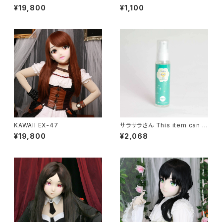
Lens Eye EX[FAIRY]red
¥19,800
¥1,100
KAWAII EX-47
サラサラさん This item can n
ot ship overseas
¥19,800
¥2,068