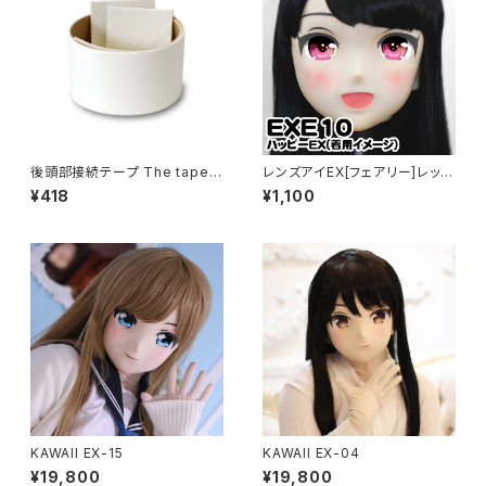
後頭部接続テープ The tape o
レンズアイEX[フェアリー]レッド
f connecting back of the h
Lens Eye EX[FAIRY]red
¥418
¥1,100
ead parts
KAWAII EX-15
KAWAII EX-04
¥19,800
¥19,800