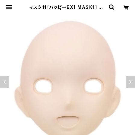
マスク11［ハッピーEX］ MASK11 HA
PPY EX | むにむに製作所