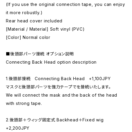
(If you use the original connection tape, you can enjoy
it more robustly.)
Rear head cover included
[Material / Material] Soft vinyl (PVC)
[Color] Normal color
■後頭部パーツ接続 オプション説明
Connecting Back Head option description
1.後頭部接続 Connecting Back Head +1,100JPY
マスクと後頭部パーツを強力テープでを接続いたします。
We will connect the mask and the back of the head
with strong tape.
2.後頭部＋ウィッグ固定式 Backhead＋Fixed wig
+2,200JPY