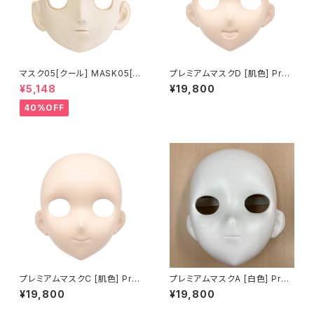
マスク05[クール] MASK05[C
プレミアムマスクD [肌色] Pre
OOL]
mium Base Mask D [SKIN]
¥5,148
¥19,800
FRP製
40%OFF
プレミアムマスクC [肌色] Pre
プレミアムマスクA [白色] Pre
mium Base Mask C [SKIN]
mium MASK A [WHITE] FRP
¥19,800
¥19,800
FRP製
製