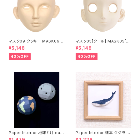
マスク09 クッキー MASK09
マスク05[クール] MASK05[C
“COOKIE”
OOL]
¥5,148
¥5,148
40%OFF
40%OFF
Paper Interior 地球と月 eart
Paper Interior 標本 クジラ s
h and moon
pecimen whale
¥1,479
¥2,226