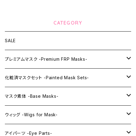
CATEGORY
SALE
プレミアムマスク -Premium FRP Masks-
KAWAII PREMIUM Mask & Wig Sets
化粧済マスクセット -Painted Mask Sets-
プレミアムマスク素体-Premium base masks-
KAWAII EX series
マスク素体 -Base Masks-
プレミアムウィッグ -Premium Wigs-
KAWAII series
アニメマスク -Anime Masks-
ウィッグ -Wigs for Mask-
プレミアムレンズアイ -Premium Lens eye-
IDOL series
ドールマスク -Doll Masks-
ロング -Long-
アイパーツ -Eye Parts-