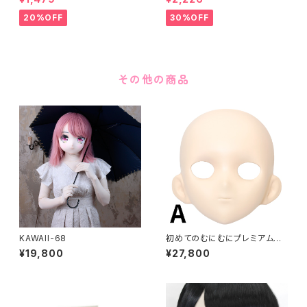
20%OFF
30%OFF
その他の商品
KAWAII-68
初めてのむにむにプレミアムセ
ット FRP製
¥19,800
¥27,800