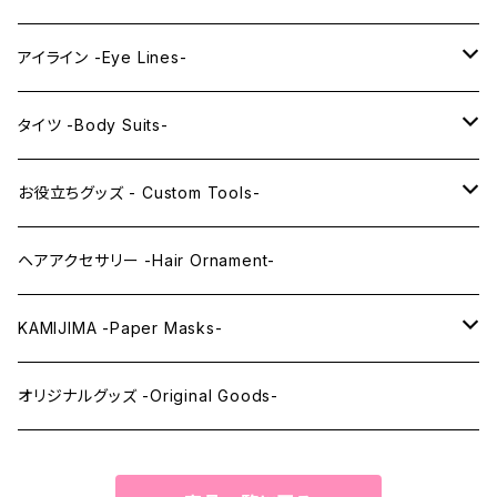
PRINCESS series
ミドル -Middle-
レンズアイ -Lens Eyes-
アイライン -Eye Lines-
レンズアイ
KAWAII Little series
クリスタルアイ -Crystal Eyes-
アイラインステッカー -Eye Line Stickers-
タイツ -Body Suits-
レンズアイEX
まゆ毛 -Eyebrows-
全身タイツ -Full Body Suits-
お役立ちグッズ - Custom Tools-
まつ毛 -Eyelash-
上半身タイツ -Upper Body Suits-
カスタム用品 -Custom Tools-
ヘアアクセサリー -Hair Ornament-
ウィッグメンテナンス -Wig Maintenance-
KAMIJIMA -Paper Masks-
ペーパーマスク -Paper Masks-
オリジナルグッズ -Original Goods-
ペーパーインテリア -Paper Interior-