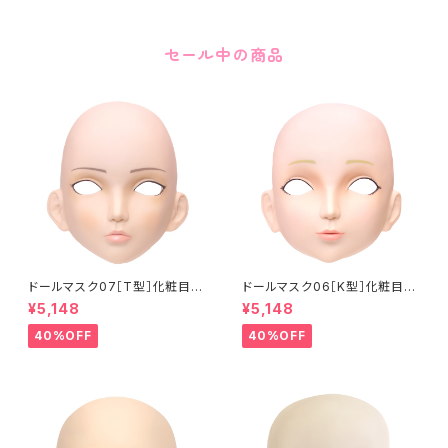
セール中の商品
ドールマスク07［T型］化粧目穴
ドールマスク06［K型］化粧目穴
処理済 MASK07 [DOLL T] O
処理 MASK06 [DOLL K] Op
¥5,148
¥5,148
pening eye hole and make
ening eye hole and make
up
up
40%OFF
40%OFF