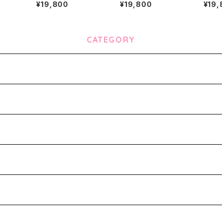
¥19,800
¥19,800
¥19,
CATEGORY
-
ks-
-