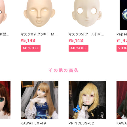
K型］
マスク09 クッキー MA
マスク05[クール] MAS
Paper
ASK0
SK09 “COOKIE”
K05[COOL]
月 ea
¥5,148
¥5,148
¥1,4
ening
 make
40%OFF
40%OFF
20%
その他の商品
KAWAII EX-49
PRINCESS-02
KAWAI