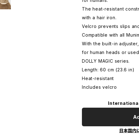
for humans.
The heat-resistant const
with a hair iron.
Velcro prevents slips and 
Compatible with all Muni
With the built-in adjuste
for human heads or used
DOLLY MAGIC series.
Length: 60 cm (23.6 in)
Heat-resistant
Includes velcro
Internationa
Ad
日本国内