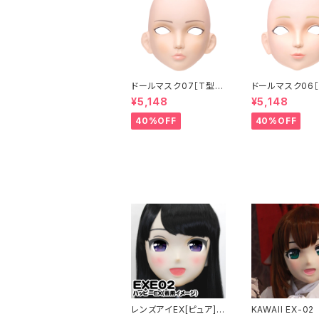
ドールマスク07［T型］
ドールマスク06［
化粧目穴処理済 MASK
化粧目穴処理 M
¥5,148
¥5,148
07 [DOLL T] Openin
6 [DOLL K] Op
g eye hole and mak
eye hole and
40%OFF
40%OFF
e up
up
レンズアイEX[ピュア]パ
KAWAII EX-02