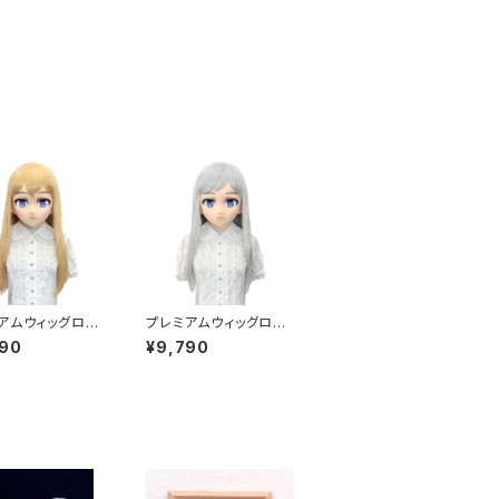
アムウィッグロン
プレミアムウィッグロン
ールド] Premiu
グ [シルバー] Premiu
790
¥9,790
g Long Gold
m Wig Long Silver