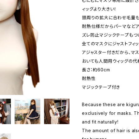
むにむにマスク専用に設計さ
ィッグより大きい！
頭周りの拡大に合わせ毛量も大
耐熱仕様だからパーマなどア
ズレ防止マジックテープもつ
全てのマスクにジャストフィッ
アジャスター付きだから、マスク
おいても人間用ウィッグの代
長さ：約60cm
耐熱性
マジックテープ付き
Because these are kiguru
exclusively for masks. T
and fit naturally!
The amount of hair is a