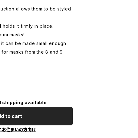
ruction allows them to be styled
holds it firmly in place.
muni masks!
r, it can be made small enough
 for masks from the 8 and 9
l shipping available
d to cart
にお住まいの方向け