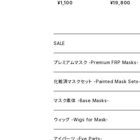
ープル Lens Eye EX
¥1,100
¥19,800
[PURE]purple
SALE
プレミアムマスク -Premium FRP Masks-
KAWAII PREMIUM Mask & Wig Sets
化粧済マスクセット -Painted Mask Sets
プレミアムマスク素体-Premium base mas
KAWAII EX series
マスク素体 -Base Masks-
プレミアムウィッグ -Premium Wigs-
KAWAII series
アニメマスク -Anime Masks-
ウィッグ -Wigs for Mask-
プレミアムレンズアイ -Premium Lens eye
IDOL series
ドールマスク -Doll Masks-
ロング -Long-
アイパーツ -Eye Parts-