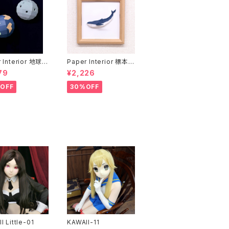
 Interior 地球と
Paper Interior 標本
rth and moon
クジラ specimen wh
79
¥2,226
ale
OFF
30%OFF
I Little-01
KAWAII-11