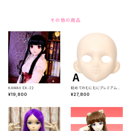
その他の商品
KAWAII EX-22
初めてのむにむにプレミアムセ
ット FRP製
¥19,800
¥27,800