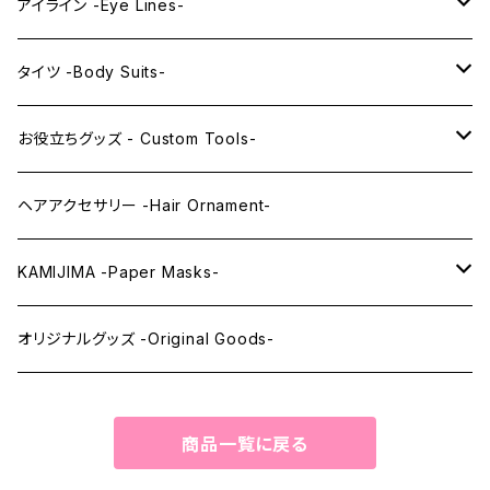
PRINCESS series
ミドル -Middle-
レンズアイ -Lens Eyes-
アイライン -Eye Lines-
レンズアイ
KAWAII Little series
クリスタルアイ -Crystal Eyes-
アイラインステッカー -Eye Line Stickers-
タイツ -Body Suits-
レンズアイEX
まゆ毛 -Eyebrows-
全身タイツ -Full Body Suits-
お役立ちグッズ - Custom Tools-
まつ毛 -Eyelash-
上半身タイツ -Upper Body Suits-
カスタム用品 -Custom Tools-
ヘアアクセサリー -Hair Ornament-
ウィッグメンテナンス -Wig Maintenance-
KAMIJIMA -Paper Masks-
ペーパーマスク -Paper Masks-
オリジナルグッズ -Original Goods-
ペーパーインテリア -Paper Interior-
商品一覧に戻る