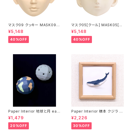
マスク09 クッキー MASK09
マスク05[クール] MASK05[C
“COOKIE”
OOL]
¥5,148
¥5,148
40%OFF
40%OFF
Paper Interior 地球と月 eart
Paper Interior 標本 クジラ s
h and moon
pecimen whale
¥1,479
¥2,226
20%OFF
30%OFF