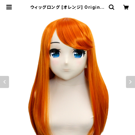
ウィッグロング [オレンジ] Original
Wig Long Orange | むにむに製作
所