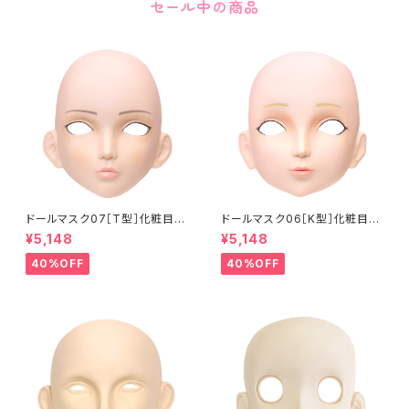
セール中の商品
ドールマスク07［T型］化粧目穴
ドールマスク06［K型］化粧目穴
処理済 MASK07 [DOLL T] O
処理 MASK06 [DOLL K] Op
¥5,148
¥5,148
pening eye hole and make
ening eye hole and make
up
up
40%OFF
40%OFF