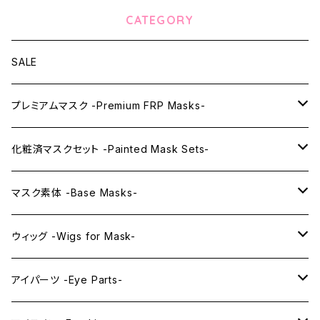
CATEGORY
SALE
プレミアムマスク -Premium FRP Masks-
KAWAII PREMIUM Mask & Wig Sets
化粧済マスクセット -Painted Mask Sets-
プレミアムマスク素体-Premium base masks-
KAWAII EX series
マスク素体 -Base Masks-
プレミアムウィッグ -Premium Wigs-
KAWAII series
アニメマスク -Anime Masks-
ウィッグ -Wigs for Mask-
プレミアムレンズアイ -Premium Lens eye-
IDOL series
ドールマスク -Doll Masks-
ロング -Long-
アイパーツ -Eye Parts-