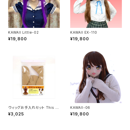
KAWAII Little-02
KAWAII EX-110
¥19,800
¥19,800
ウィッグお手入れセット This it
KAWAII-06
em can not ship overseas
¥3,025
¥19,800