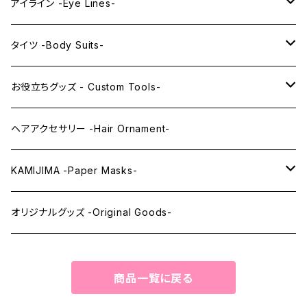
PRINCESS series
ミドル -Middle-
レンズアイ -Lens Eyes-
アイライン -Eye Lines-
レンズアイ
KAWAII Little series
クリスタルアイ -Crystal Eyes-
アイラインステッカー -Eye Line Stickers-
タイツ -Body Suits-
レンズアイEX
まゆ毛 -Eyebrows-
全身タイツ -Full Body Suits-
お役立ちグッズ - Custom Tools-
まつ毛 -Eyelash-
上半身タイツ -Upper Body Suits-
カスタム用品 -Custom Tools-
ヘアアクセサリー -Hair Ornament-
ウィッグメンテナンス -Wig Maintenance-
KAMIJIMA -Paper Masks-
ペーパーマスク -Paper Masks-
オリジナルグッズ -Original Goods-
ペーパーインテリア -Paper Interior-
商品一覧に戻る