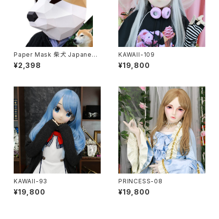
Paper Mask 柴犬 Japanese
KAWAII-109
dog
¥2,398
¥19,800
KAWAII-93
PRINCESS-08
¥19,800
¥19,800