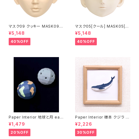
マスク09 クッキー MASK09
マスク05[クール] MASK05[C
“COOKIE”
OOL]
¥5,148
¥5,148
40%OFF
40%OFF
Paper Interior 地球と月 eart
Paper Interior 標本 クジラ s
h and moon
pecimen whale
¥1,479
¥2,226
20%OFF
30%OFF