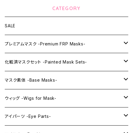
CATEGORY
SALE
プレミアムマスク -Premium FRP Masks-
KAWAII PREMIUM Mask & Wig Sets
化粧済マスクセット -Painted Mask Sets-
プレミアムマスク素体-Premium base masks-
KAWAII EX series
マスク素体 -Base Masks-
プレミアムウィッグ -Premium Wigs-
KAWAII series
アニメマスク -Anime Masks-
ウィッグ -Wigs for Mask-
プレミアムレンズアイ -Premium Lens eye-
IDOL series
ドールマスク -Doll Masks-
ロング -Long-
アイパーツ -Eye Parts-