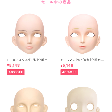
セール中の商品
ドールマスク07［T型］化粧目穴
ドールマスク06［K型］化粧目穴
処理済 MASK07 [DOLL T] O
処理 MASK06 [DOLL K] Op
¥5,148
¥5,148
pening eye hole and make
ening eye hole and make
up
up
40%OFF
40%OFF