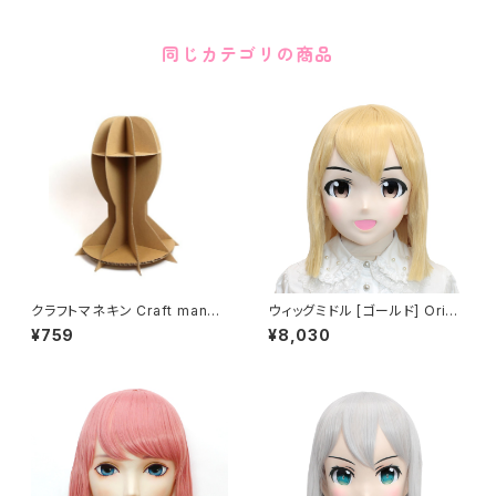
同じカテゴリの商品
クラフトマネキン Craft manne
ウィッグミドル [ゴールド] Origi
quin
nal Wig Middle Gold
¥759
¥8,030