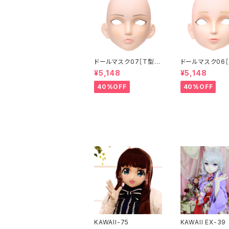
ドールマスク07［T型］
ドールマスク06［
化粧目穴処理済 MASK
化粧目穴処理 M
¥5,148
¥5,148
07 [DOLL T] Openin
6 [DOLL K] Op
g eye hole and mak
eye hole and
40%OFF
40%OFF
e up
up
KAWAII-75
KAWAII EX-39