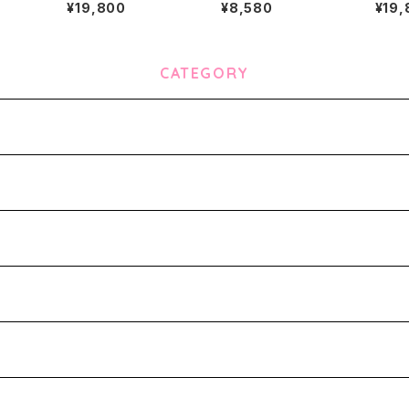
ASK13 【SUGAR】
¥19,800
¥8,580
¥19,
CATEGORY
-
ks-
-