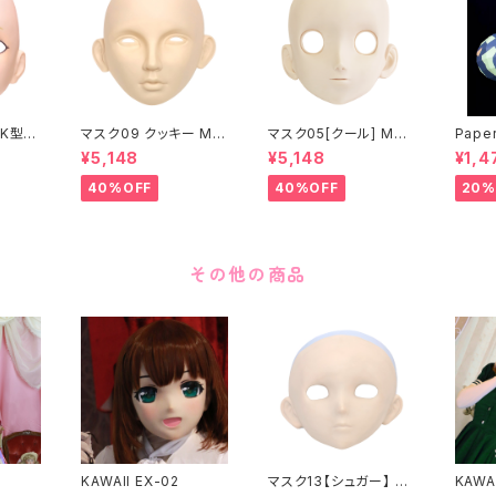
K型］
マスク09 クッキー MA
マスク05[クール] MAS
Paper
ASK0
SK09 “COOKIE”
K05[COOL]
月 ea
¥5,148
¥5,148
¥1,4
ening
 make
40%OFF
40%OFF
20%
その他の商品
KAWAII EX-02
マスク13【シュガー】 M
KAWAI