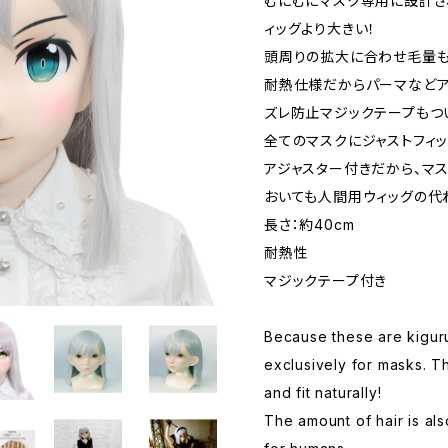
むにむにマスク専用に設計さ
ィッグより大きい！
頭周りの拡大に合わせ毛量も大
耐熱仕様だからパーマなどア
ズレ防止マジックテープもつ
全てのマスクにジャストフィッ
アジャスター付きだから、マスク
おいても人間用ウィッグの代
長さ：約40cm
耐熱性
マジックテープ付き
Because these are kiguru
exclusively for masks. T
and fit naturally!
The amount of hair is a