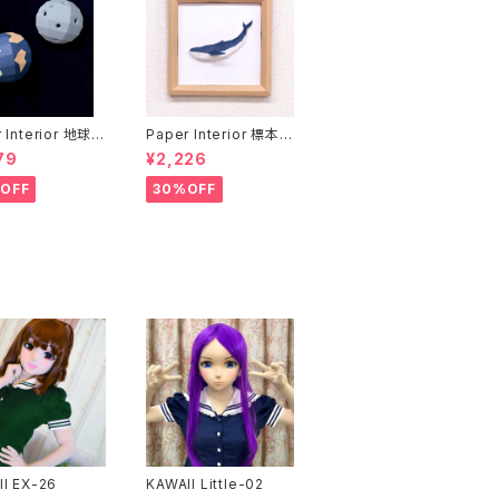
 Interior 地球と
Paper Interior 標本
rth and moon
クジラ specimen wh
79
¥2,226
ale
OFF
30%OFF
I EX-26
KAWAII Little-02