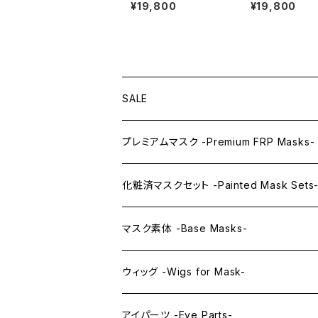
¥19,800
¥19,800
SALE
プレミアムマスク -Premium FRP Masks-
KAWAII PREMIUM Mask & Wig Sets
化粧済マスクセット -Painted Mask Sets
プレミアムマスク素体-Premium base mas
KAWAII EX series
マスク素体 -Base Masks-
プレミアムウィッグ -Premium Wigs-
KAWAII series
アニメマスク -Anime Masks-
ウィッグ -Wigs for Mask-
プレミアムレンズアイ -Premium Lens eye
IDOL series
ドールマスク -Doll Masks-
ロング -Long-
アイパーツ -Eye Parts-