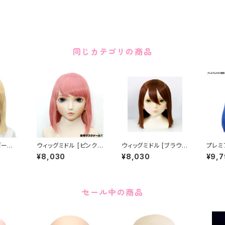
同じカテゴリの商品
ゴール
ウィッグミドル [ピンク]
ウィッグミドル [ブラウ
プレミ
g Mid
Original Wig Middle
ン] Original Wig Mid
グ [ブ
¥8,030
¥8,030
¥9,
Pink
dle Brown
Wig L
セール中の商品