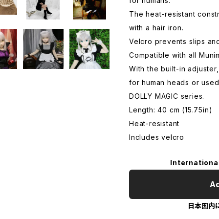
for humans.
The heat-resistant const
with a hair iron.
Velcro prevents slips and 
Compatible with all Muni
With the built-in adjuste
for human heads or used
DOLLY MAGIC series.
Length: 40 cm (15.75in)
Heat-resistant
Includes velcro
Internationa
Ad
日本国内