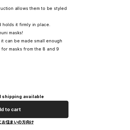
ruction allows them to be styled
holds it firmly in place.
muni masks!
r, it can be made small enough
 for masks from the 8 and 9
l shipping available
d to cart
にお住まいの方向け