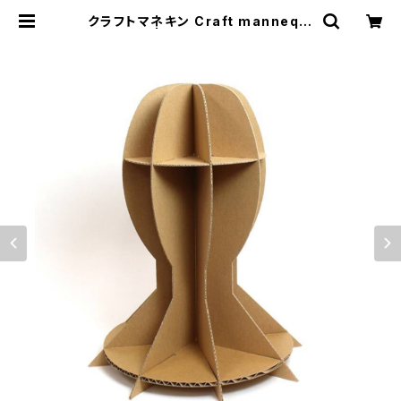
クラフトマネキン Craft mannequi
n | むにむに製作所