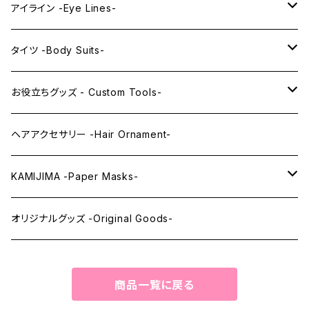
PRINCESS series
ミドル -Middle-
レンズアイ -Lens Eyes-
アイライン -Eye Lines-
レンズアイ
KAWAII Little series
クリスタルアイ -Crystal Eyes-
アイラインステッカー -Eye Line Stickers-
タイツ -Body Suits-
レンズアイEX
まゆ毛 -Eyebrows-
全身タイツ -Full Body Suits-
お役立ちグッズ - Custom Tools-
まつ毛 -Eyelash-
上半身タイツ -Upper Body Suits-
カスタム用品 -Custom Tools-
ヘアアクセサリー -Hair Ornament-
ウィッグメンテナンス -Wig Maintenance-
KAMIJIMA -Paper Masks-
ペーパーマスク -Paper Masks-
オリジナルグッズ -Original Goods-
ペーパーインテリア -Paper Interior-
商品一覧に戻る