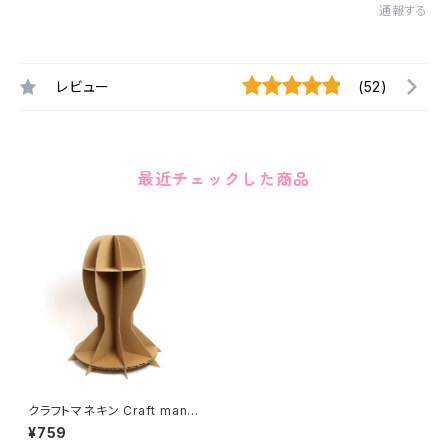
通報する
レビュー
(52)
最近チェックした商品
クラフトマネキン Craft manne
quin
¥759