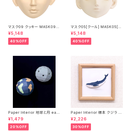
マスク09 クッキー MASK09
マスク05[クール] MASK05[C
“COOKIE”
OOL]
¥5,148
¥5,148
40%OFF
40%OFF
Paper Interior 地球と月 eart
Paper Interior 標本 クジラ s
h and moon
pecimen whale
¥1,479
¥2,226
20%OFF
30%OFF