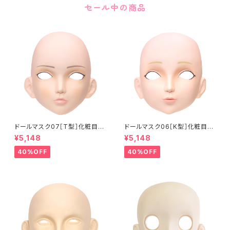
セール中の商品
ドールマスク07［T型］化粧目穴
ドールマスク06［K型］化粧目穴
処理済 MASK07 [DOLL T] O
処理 MASK06 [DOLL K] Op
¥5,148
¥5,148
pening eye hole and make
ening eye hole and make
up
up
40%OFF
40%OFF