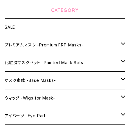
CATEGORY
SALE
プレミアムマスク -Premium FRP Masks-
KAWAII PREMIUM Mask & Wig Sets
化粧済マスクセット -Painted Mask Sets-
プレミアムマスク素体-Premium base masks-
KAWAII EX series
マスク素体 -Base Masks-
プレミアムウィッグ -Premium Wigs-
KAWAII series
アニメマスク -Anime Masks-
ウィッグ -Wigs for Mask-
プレミアムレンズアイ -Premium Lens eye-
IDOL series
ドールマスク -Doll Masks-
ロング -Long-
アイパーツ -Eye Parts-