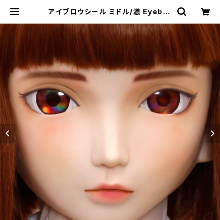
アイブロウシール ミドル/濃 Eyebro
ws Sticker Medium / Dark col
or | むにむに製作所