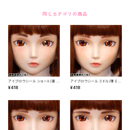
同じカテゴリの商品
アイブロウシール ショート/濃 E
アイブロウシール ミドル/薄 Ey
yebrows Sticker Short/ Dar
ebrows Sticker Medium / L
¥418
¥418
k color
ight color