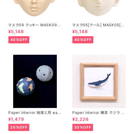
マスク09 クッキー MASK09
マスク05[クール] MASK05[C
“COOKIE”
OOL]
¥5,148
¥5,148
40%OFF
40%OFF
Paper Interior 地球と月 eart
Paper Interior 標本 クジラ s
h and moon
pecimen whale
¥1,479
¥2,226
20%OFF
30%OFF