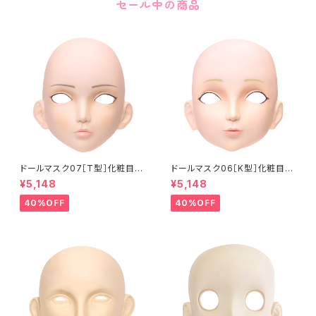
セール中の商品
ドールマスク07［T型］化粧目穴
ドールマスク06［K型］化粧目穴
処理済 MASK07 [DOLL T] O
処理 MASK06 [DOLL K] Op
¥5,148
¥5,148
pening eye hole and make
ening eye hole and make
up
up
40%OFF
40%OFF