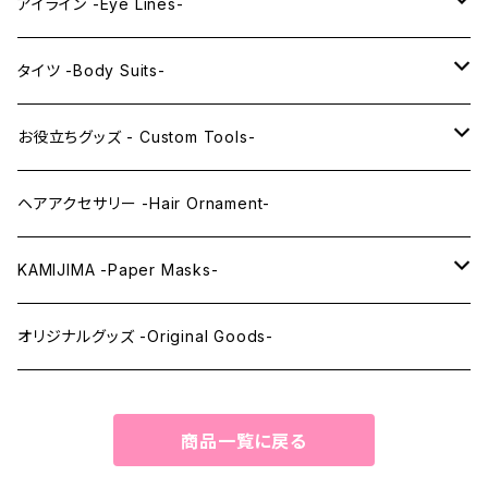
PRINCESS series
ミドル -Middle-
レンズアイ -Lens Eyes-
アイライン -Eye Lines-
レンズアイ
KAWAII Little series
クリスタルアイ -Crystal Eyes-
アイラインステッカー -Eye Line Stickers-
タイツ -Body Suits-
レンズアイEX
まゆ毛 -Eyebrows-
全身タイツ -Full Body Suits-
お役立ちグッズ - Custom Tools-
まつ毛 -Eyelash-
上半身タイツ -Upper Body Suits-
カスタム用品 -Custom Tools-
ヘアアクセサリー -Hair Ornament-
ウィッグメンテナンス -Wig Maintenance-
KAMIJIMA -Paper Masks-
ペーパーマスク -Paper Masks-
オリジナルグッズ -Original Goods-
ペーパーインテリア -Paper Interior-
商品一覧に戻る