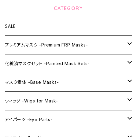
CATEGORY
SALE
プレミアムマスク -Premium FRP Masks-
KAWAII PREMIUM Mask & Wig Sets
化粧済マスクセット -Painted Mask Sets-
プレミアムマスク素体-Premium base masks-
KAWAII EX series
マスク素体 -Base Masks-
プレミアムウィッグ -Premium Wigs-
KAWAII series
アニメマスク -Anime Masks-
ウィッグ -Wigs for Mask-
プレミアムレンズアイ -Premium Lens eye-
IDOL series
ドールマスク -Doll Masks-
ロング -Long-
アイパーツ -Eye Parts-