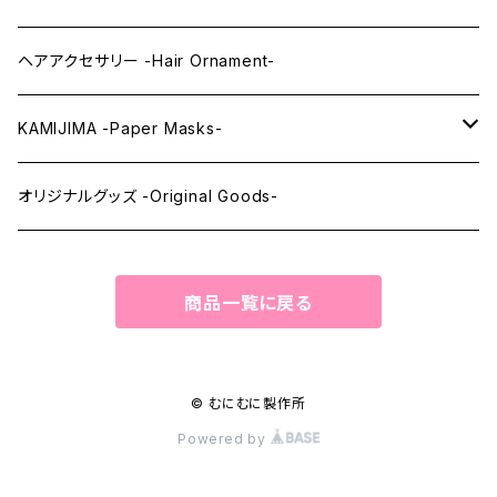
まつ毛 -Eyelash-
上半身タイツ -Upper Body Suits-
カスタム用品 -Custom Tools-
ヘアアクセサリー -Hair Ornament-
ウィッグメンテナンス -Wig Maintenance-
KAMIJIMA -Paper Masks-
ペーパーマスク -Paper Masks-
オリジナルグッズ -Original Goods-
ペーパーインテリア -Paper Interior-
商品一覧に戻る
© むにむに製作所
Powered by