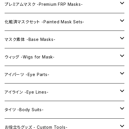
プレミアムマスク -Premium FRP Masks-
KAWAII PREMIUM Mask & Wig Sets
化粧済マスクセット -Painted Mask Sets-
プレミアムマスク素体-Premium base masks-
KAWAII EX series
マスク素体 -Base Masks-
プレミアムウィッグ -Premium Wigs-
KAWAII series
アニメマスク -Anime Masks-
ウィッグ -Wigs for Mask-
プレミアムレンズアイ -Premium Lens eye-
IDOL series
ドールマスク -Doll Masks-
ロング -Long-
アイパーツ -Eye Parts-
PRINCESS series
ミドル -Middle-
レンズアイ -Lens Eyes-
アイライン -Eye Lines-
レンズアイ
KAWAII Little series
クリスタルアイ -Crystal Eyes-
アイラインステッカー -Eye Line Stickers-
タイツ -Body Suits-
レンズアイEX
まゆ毛 -Eyebrows-
全身タイツ -Full Body Suits-
お役立ちグッズ - Custom Tools-