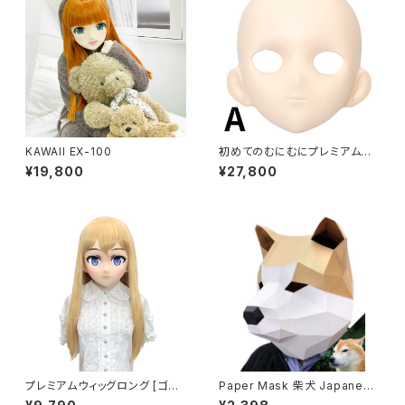
KAWAII EX-100
初めてのむにむにプレミアムセ
ット FRP製
¥19,800
¥27,800
プレミアムウィッグロング [ゴー
Paper Mask 柴犬 Japanese
ルド] Premium Wig Long Go
dog