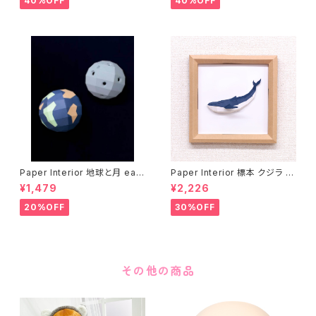
40%OFF
40%OFF
Paper Interior 地球と月 eart
Paper Interior 標本 クジラ s
h and moon
pecimen whale
¥1,479
¥2,226
20%OFF
30%OFF
その他の商品