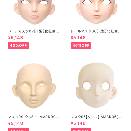
ドールマスク07［T型］化粧目穴
ドールマスク06［K型］化粧目穴
処理済 MASK07 [DOLL T] O
処理 MASK06 [DOLL K] Op
¥5,148
¥5,148
pening eye hole and make
ening eye hole and make
up
up
40%OFF
40%OFF
マスク09 クッキー MASK09
マスク05[クール] MASK05[C
“COOKIE”
OOL]
¥5,148
¥5,148