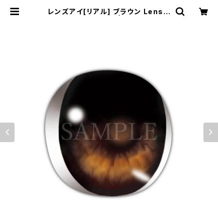
レンズアイ[リアル] ブラウン Lens e
ye [Real] Brown | むにむに製作
所