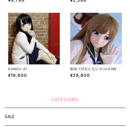
¥9,790
¥2,398
ld
KAWAII-61
初めてのむにむにセットKAWAII
EX-15
¥19,800
¥29,800
CATEGORY
SALE