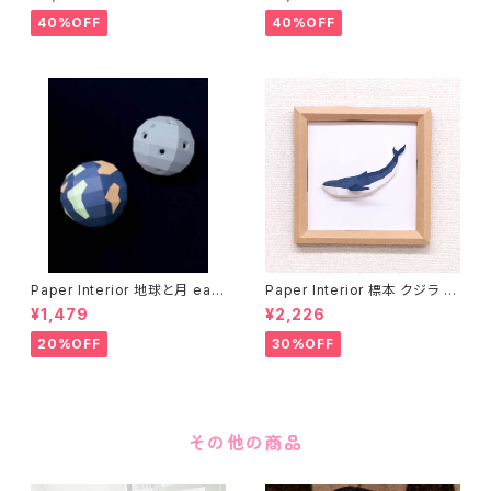
40%OFF
40%OFF
Paper Interior 地球と月 eart
Paper Interior 標本 クジラ s
h and moon
pecimen whale
¥1,479
¥2,226
20%OFF
30%OFF
その他の商品