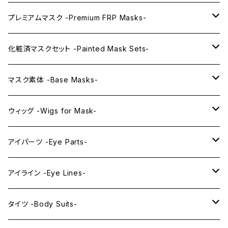
プレミアムマスク -Premium FRP Masks-
KAWAII PREMIUM Mask & Wig Sets
化粧済マスクセット -Painted Mask Sets-
プレミアムマスク素体-Premium base masks-
KAWAII EX series
マスク素体 -Base Masks-
プレミアムウィッグ -Premium Wigs-
KAWAII series
アニメマスク -Anime Masks-
ウィッグ -Wigs for Mask-
プレミアムレンズアイ -Premium Lens eye-
IDOL series
ドールマスク -Doll Masks-
ロング -Long-
アイパーツ -Eye Parts-
PRINCESS series
ミドル -Middle-
レンズアイ -Lens Eyes-
アイライン -Eye Lines-
レンズアイ
KAWAII Little series
クリスタルアイ -Crystal Eyes-
アイラインステッカー -Eye Line Stickers-
タイツ -Body Suits-