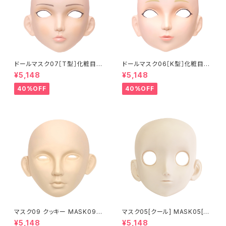
ドールマスク07［T型］化粧目穴
ドールマスク06［K型］化粧目穴
処理済 MASK07 [DOLL T] O
処理 MASK06 [DOLL K] Op
¥5,148
¥5,148
pening eye hole and make
ening eye hole and make
up
up
40%OFF
40%OFF
マスク09 クッキー MASK09
マスク05[クール] MASK05[C
“COOKIE”
OOL]
¥5,148
¥5,148