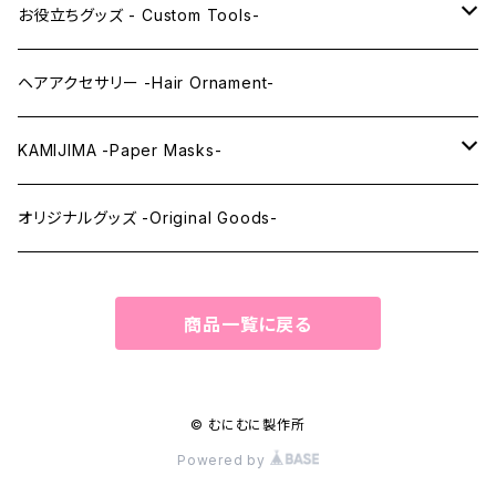
レンズアイEX
まゆ毛 -Eyebrows-
全身タイツ -Full Body Suits-
お役立ちグッズ - Custom Tools-
まつ毛 -Eyelash-
上半身タイツ -Upper Body Suits-
カスタム用品 -Custom Tools-
ヘアアクセサリー -Hair Ornament-
ウィッグメンテナンス -Wig Maintenance-
KAMIJIMA -Paper Masks-
ペーパーマスク -Paper Masks-
オリジナルグッズ -Original Goods-
ペーパーインテリア -Paper Interior-
商品一覧に戻る
© むにむに製作所
Powered by