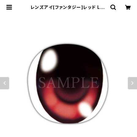
レンズアイ[ファンタジー]レッド Len
s eye [Fantasy] Red | むにむに
製作所