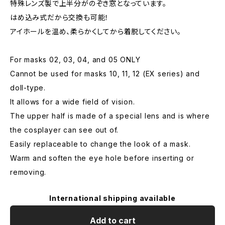
特殊レンズ製で上半分がのぞき窓となっています。
はめ込み式だから交換も可能！
アイホールを温め、柔らかくしてから着脱してください。
For masks 02, 03, 04, and 05 ONLY
Cannot be used for masks 10, 11, 12 (EX series) and
doll-type.
It allows for a wide field of vision.
The upper half is made of a special lens and is where
the cosplayer can see out of.
Easily replaceable to change the look of a mask.
Warm and soften the eye hole before inserting or
removing.
International shipping available
Add to cart