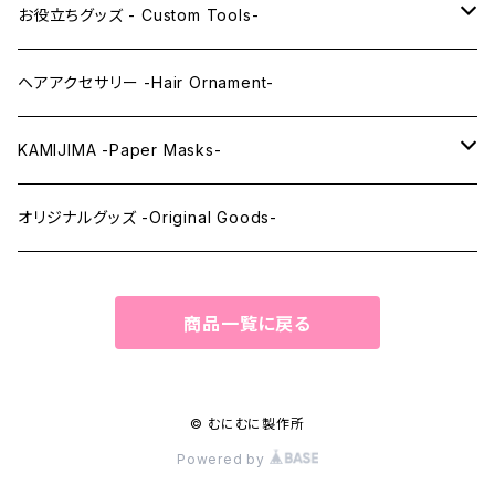
レンズアイEX
まゆ毛 -Eyebrows-
全身タイツ -Full Body Suits-
お役立ちグッズ - Custom Tools-
まつ毛 -Eyelash-
上半身タイツ -Upper Body Suits-
カスタム用品 -Custom Tools-
ヘアアクセサリー -Hair Ornament-
ウィッグメンテナンス -Wig Maintenance-
KAMIJIMA -Paper Masks-
ペーパーマスク -Paper Masks-
オリジナルグッズ -Original Goods-
ペーパーインテリア -Paper Interior-
商品一覧に戻る
© むにむに製作所
Powered by