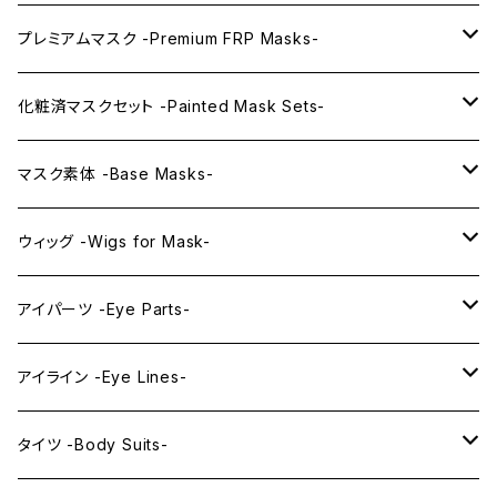
プレミアムマスク -Premium FRP Masks-
KAWAII PREMIUM Mask & Wig Sets
化粧済マスクセット -Painted Mask Sets-
プレミアムマスク素体-Premium base masks-
KAWAII EX series
マスク素体 -Base Masks-
プレミアムウィッグ -Premium Wigs-
KAWAII series
アニメマスク -Anime Masks-
ウィッグ -Wigs for Mask-
プレミアムレンズアイ -Premium Lens eye-
IDOL series
ドールマスク -Doll Masks-
ロング -Long-
アイパーツ -Eye Parts-
PRINCESS series
ミドル -Middle-
レンズアイ -Lens Eyes-
アイライン -Eye Lines-
レンズアイ
KAWAII Little series
クリスタルアイ -Crystal Eyes-
アイラインステッカー -Eye Line Stickers-
タイツ -Body Suits-