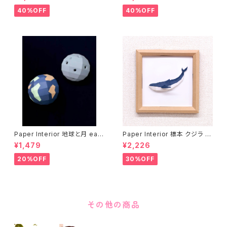
40%OFF
40%OFF
Paper Interior 地球と月 eart
Paper Interior 標本 クジラ s
h and moon
pecimen whale
¥1,479
¥2,226
20%OFF
30%OFF
その他の商品