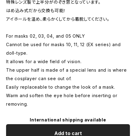
特殊レンズ製で上半分がのぞき窓となっています。
はめ込み式だから交換も可能！
アイホールを温め、柔らかくしてから着脱してください。
For masks 02, 03, 04, and 05 ONLY
Cannot be used for masks 10, 11, 12 (EX series) and
doll-type.
It allows for a wide field of vision.
The upper half is made of a special lens and is where
the cosplayer can see out of.
Easily replaceable to change the look of a mask.
Warm and soften the eye hole before inserting or
removing.
International shipping available
Add to cart