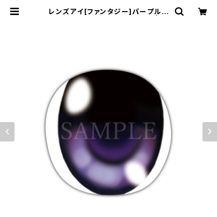
レンズアイ[ファンタジー]パープル L
ens eye [Fantasy] Purple | む
にむに製作所