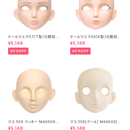
ドールマスク07［T型］化粧目穴
ドールマスク06［K型］化粧目穴
処理済 MASK07 [DOLL T] O
処理 MASK06 [DOLL K] Op
¥5,148
¥5,148
pening eye hole and make
ening eye hole and make
up
up
40%OFF
40%OFF
マスク09 クッキー MASK09
マスク05[クール] MASK05[C
“COOKIE”
OOL]
¥5,148
¥5,148