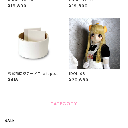
¥19,800
¥19,800
後頭部接続テープ The tape o
IDOL-08
f connecting back of the h
¥418
¥20,680
ead parts
CATEGORY
SALE