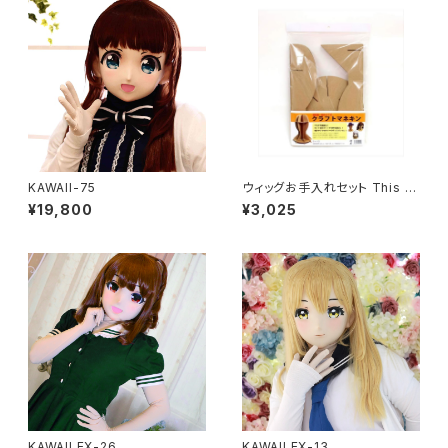
KAWAII-75
ウィッグお手入れセット This it
em can not ship overseas
¥19,800
¥3,025
KAWAII EX-26
KAWAII EX-13