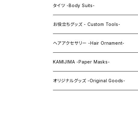
レンズアイ
KAWAII Little series
クリスタルアイ -Crystal Eyes-
アイラインステッカー -Eye Line Stickers
タイツ -Body Suits-
レンズアイEX
まゆ毛 -Eyebrows-
全身タイツ -Full Body Suits-
お役立ちグッズ - Custom Tools-
まつ毛 -Eyelash-
上半身タイツ -Upper Body Suits-
カスタム用品 -Custom Tools-
ヘアアクセサリー -Hair Ornament-
ウィッグメンテナンス -Wig Maintenance
KAMIJIMA -Paper Masks-
ペーパーマスク -Paper Masks-
オリジナルグッズ -Original Goods-
ペーパーインテリア -Paper Interior-