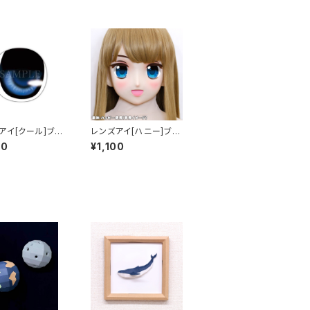
アイ[クール]ブル
レンズアイ[ハニー]ブル
s eye [Cool]
ー Lens eye [Hone
00
¥1,100
y] Blue