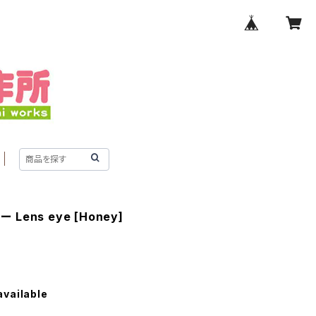
Lens eye [Honey]
available