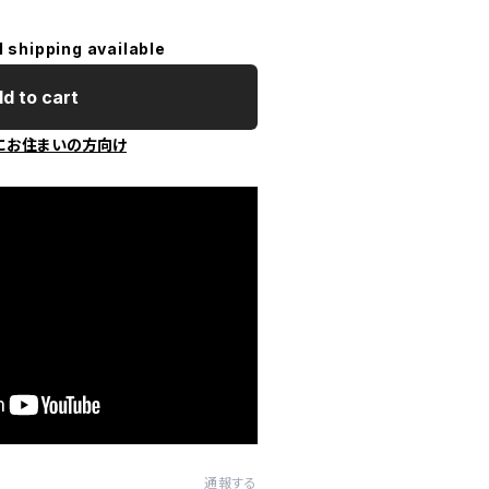
l shipping available
d to cart
にお住まいの方向け
通報する