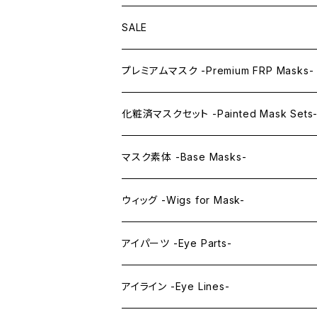
SALE
プレミアムマスク -Premium FRP Masks-
KAWAII PREMIUM Mask & Wig Sets
化粧済マスクセット -Painted Mask Sets
プレミアムマスク素体-Premium base mas
KAWAII EX series
マスク素体 -Base Masks-
プレミアムウィッグ -Premium Wigs-
KAWAII series
アニメマスク -Anime Masks-
ウィッグ -Wigs for Mask-
プレミアムレンズアイ -Premium Lens eye
IDOL series
ドールマスク -Doll Masks-
ロング -Long-
アイパーツ -Eye Parts-
PRINCESS series
ミドル -Middle-
レンズアイ -Lens Eyes-
アイライン -Eye Lines-