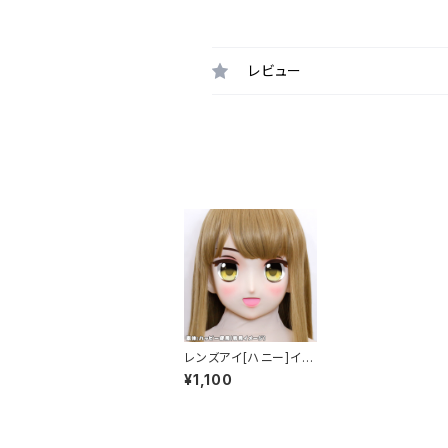
レビュー
レンズアイ[ハニー]イエ
ロー Lens eye [Hon
¥1,100
ey] Yellow