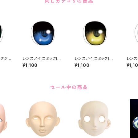
同じカテゴリの商品
ンタジ
レンズアイ[コミック]ブ
レンズアイ[コミック]ゴ
レンズ
 eye
ルー Lens eye [Comi
ールド Lens eye [Co
ー Len
¥1,100
¥1,100
¥1,1
en
c] Blue
mic] Gold
Blue
セール中の商品