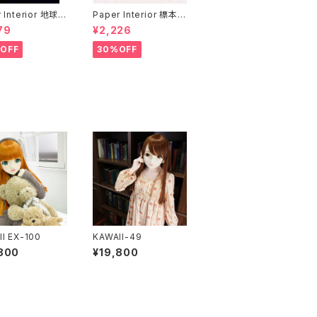
 Interior 地球と
Paper Interior 標本
rth and moon
クジラ specimen wh
79
¥2,226
ale
OFF
30%OFF
I EX-100
KAWAII-49
800
¥19,800