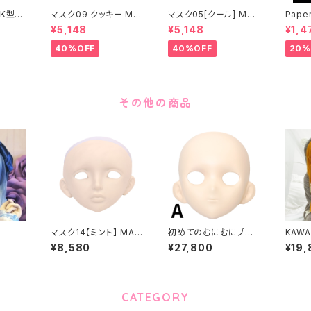
K型］
マスク09 クッキー MA
マスク05[クール] MAS
Paper
ASK0
SK09 “COOKIE”
K05[COOL]
月 ea
¥5,148
¥5,148
¥1,4
ening
 make
40%OFF
40%OFF
20%
その他の商品
マスク14【ミント】 MAS
初めてのむにむにプレ
KAWAI
K14 【MINT】
ミアムセット FRP製
¥8,580
¥27,800
¥19,
CATEGORY