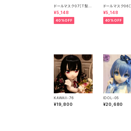
ドールマスク07［T型］
ドールマスク06［
化粧目穴処理済 MASK
化粧目穴処理 M
¥5,148
¥5,148
07 [DOLL T] Openin
6 [DOLL K] Op
g eye hole and mak
eye hole and
40%OFF
40%OFF
e up
up
KAWAII-76
IDOL-05
¥19,800
¥20,680