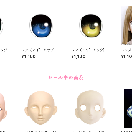
ンタジ
レンズアイ[コミック]ブ
レンズアイ[コミック]ゴ
レンズ
 eye
ルー Lens eye [Comi
ールド Lens eye [Co
ロー L
¥1,100
¥1,100
¥1,1
en
c] Blue
mic] Gold
ey] Y
セール中の商品