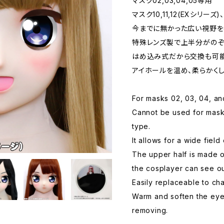
マスク02,03,04,05専用
マスク10,11,12(EXシリ
今までに無かった広い視野を
特殊レンズ製で上半分がのぞ
はめ込み式だから交換も可能
アイホールを温め、柔らかくし
For masks 02, 03, 04, a
Cannot be used for masks 
type.
It allows for a wide field 
The upper half is made o
the cosplayer can see ou
Easily replaceable to ch
Warm and soften the eye 
removing.