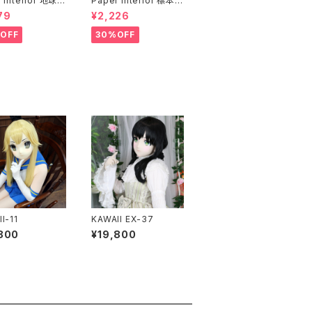
 Interior 地球と
Paper Interior 標本
rth and moon
クジラ specimen wh
79
¥2,226
ale
OFF
30%OFF
I-11
KAWAII EX-37
800
¥19,800