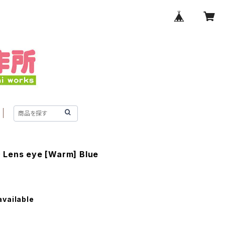
ns eye [Warm] Blue
available