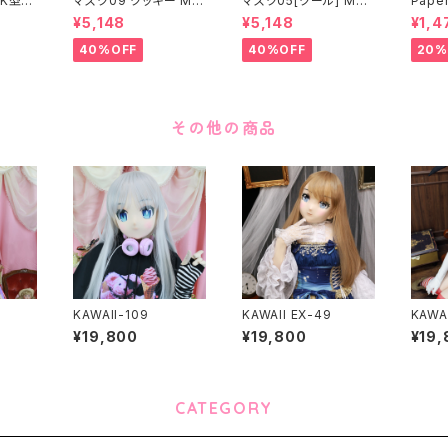
K型］
マスク09 クッキー MA
マスク05[クール] MAS
Paper
ASK0
SK09 “COOKIE”
K05[COOL]
月 ea
¥5,148
¥5,148
¥1,4
ening
 make
40%OFF
40%OFF
20%
その他の商品
KAWAII-109
KAWAII EX-49
KAWAI
¥19,800
¥19,800
¥19,
CATEGORY