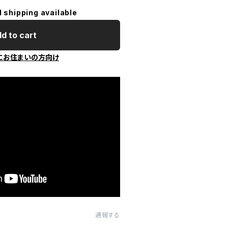
l shipping available
d to cart
にお住まいの方向け
通報する