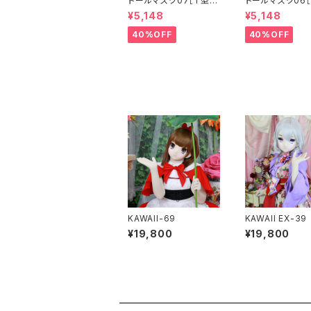
ドールマスク07［T型］
ドールマスク06［
化粧目穴処理済 MASK
化粧目穴処理 M
¥5,148
¥5,148
07 [DOLL T] Openin
6 [DOLL K] Op
g eye hole and mak
eye hole and
40%OFF
40%OFF
e up
up
KAWAII-69
KAWAII EX-39
¥19,800
¥19,800