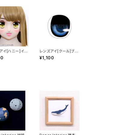
アイ[ハニー]イエ
レンズアイ[クール]ブル
ens eye [Hon
ー Lens eye [Cool]
00
¥1,100
ellow
Blue