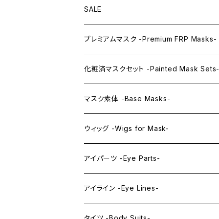
SALE
プレミアムマスク -Premium FRP Masks-
KAWAII PREMIUM Mask & Wig Sets
化粧済マスクセット -Painted Mask Sets
プレミアムマスク素体-Premium base mas
KAWAII EX series
マスク素体 -Base Masks-
プレミアムウィッグ -Premium Wigs-
KAWAII series
アニメマスク -Anime Masks-
ウィッグ -Wigs for Mask-
プレミアムレンズアイ -Premium Lens eye
IDOL series
ドールマスク -Doll Masks-
ロング -Long-
アイパーツ -Eye Parts-
PRINCESS series
ミドル -Middle-
レンズアイ -Lens Eyes-
アイライン -Eye Lines-
レンズアイ
KAWAII Little series
クリスタルアイ -Crystal Eyes-
アイラインステッカー -Eye Line Stickers
タイツ -Body Suits-