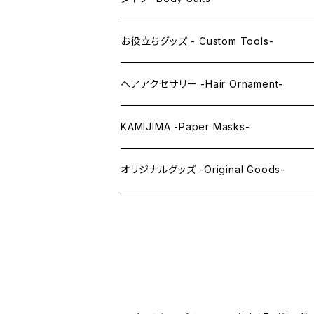
レンズアイEX
まゆ毛 -Eyebrows-
全身タイツ -Full Body Suits-
お役立ちグッズ - Custom Tools-
まつ毛 -Eyelash-
上半身タイツ -Upper Body Suits-
カスタム用品 -Custom Tools-
ヘアアクセサリー -Hair Ornament-
ウィッグメンテナンス -Wig Maintenance
KAMIJIMA -Paper Masks-
ペーパーマスク -Paper Masks-
オリジナルグッズ -Original Goods-
ペーパーインテリア -Paper Interior-