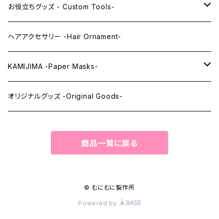
レンズアイEX
まゆ毛 -Eyebrows-
全身タイツ -Full Body Suits-
お役立ちグッズ - Custom Tools-
まつ毛 -Eyelash-
上半身タイツ -Upper Body Suits-
カスタム用品 -Custom Tools-
ヘアアクセサリー -Hair Ornament-
ウィッグメンテナンス -Wig Maintenance-
KAMIJIMA -Paper Masks-
ペーパーマスク -Paper Masks-
オリジナルグッズ -Original Goods-
ペーパーインテリア -Paper Interior-
商品一覧に戻る
© むにむに製作所
Powered by