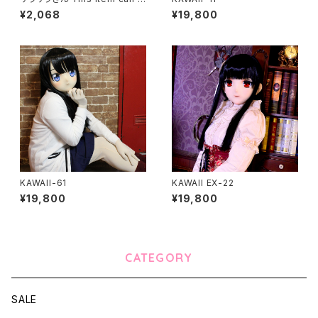
ot ship overseas
¥2,068
¥19,800
KAWAII-61
KAWAII EX-22
¥19,800
¥19,800
CATEGORY
SALE