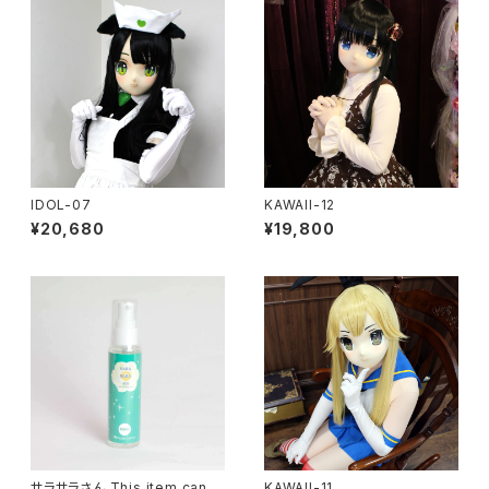
IDOL-07
KAWAII-12
¥20,680
¥19,800
サラサラさん This item can n
KAWAII-11