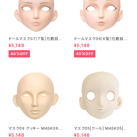
ドールマスク07［T型］化粧目穴
ドールマスク06［K型］化粧目穴
処理済 MASK07 [DOLL T] O
処理 MASK06 [DOLL K] Op
¥5,148
¥5,148
pening eye hole and make
ening eye hole and make
up
up
40%OFF
40%OFF
マスク09 クッキー MASK09
マスク05[クール] MASK05[C
“COOKIE”
OOL]
¥5,148
¥5,148