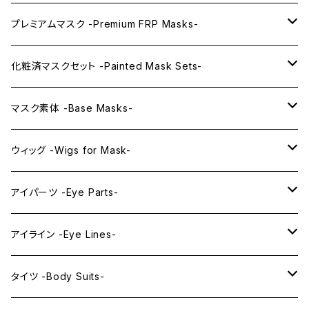
プレミアムマスク -Premium FRP Masks-
KAWAII PREMIUM Mask & Wig Sets
化粧済マスクセット -Painted Mask Sets-
プレミアムマスク素体-Premium base masks-
KAWAII EX series
マスク素体 -Base Masks-
プレミアムウィッグ -Premium Wigs-
KAWAII series
アニメマスク -Anime Masks-
ウィッグ -Wigs for Mask-
プレミアムレンズアイ -Premium Lens eye-
IDOL series
ドールマスク -Doll Masks-
ロング -Long-
アイパーツ -Eye Parts-
PRINCESS series
ミドル -Middle-
レンズアイ -Lens Eyes-
アイライン -Eye Lines-
レンズアイ
KAWAII Little series
クリスタルアイ -Crystal Eyes-
アイラインステッカー -Eye Line Stickers-
タイツ -Body Suits-