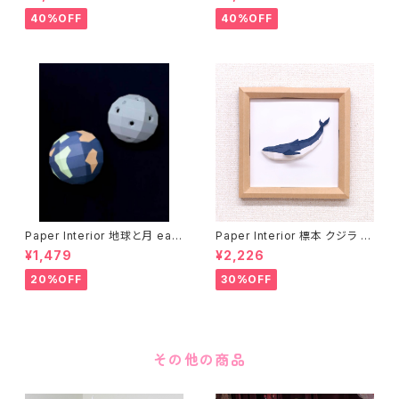
40%OFF
40%OFF
Paper Interior 地球と月 eart
Paper Interior 標本 クジラ s
h and moon
pecimen whale
¥1,479
¥2,226
20%OFF
30%OFF
その他の商品