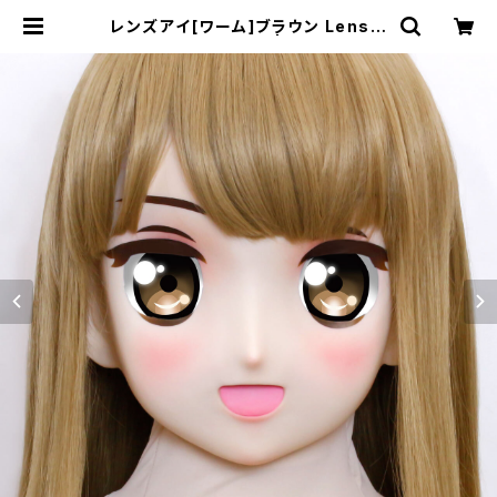
レンズアイ[ワーム]ブラウン Lens e
ye [Warm] Brown | むにむに製作
所