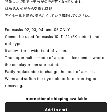
特殊レンズ製で上半分がのぞき窓となっています。
はめ込み式だから交換も可能！
アイホールを温め、柔らかくしてから着脱してください。
For masks 02, 03, 04, and 05 ONLY
Cannot be used for masks 10, 11, 12 (EX series) and
doll-type.
It allows for a wide field of vision.
The upper half is made of a special lens and is where
the cosplayer can see out of.
Easily replaceable to change the look of a mask.
Warm and soften the eye hole before inserting or
removing.
International shipping available
Add to cart