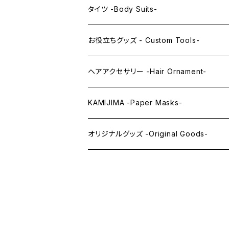
レンズアイ
KAWAII Little series
クリスタルアイ -Crystal Eyes-
アイラインステッカー -Eye Line Stickers
タイツ -Body Suits-
レンズアイEX
まゆ毛 -Eyebrows-
全身タイツ -Full Body Suits-
お役立ちグッズ - Custom Tools-
まつ毛 -Eyelash-
上半身タイツ -Upper Body Suits-
カスタム用品 -Custom Tools-
ヘアアクセサリー -Hair Ornament-
ウィッグメンテナンス -Wig Maintenance
KAMIJIMA -Paper Masks-
ペーパーマスク -Paper Masks-
オリジナルグッズ -Original Goods-
ペーパーインテリア -Paper Interior-