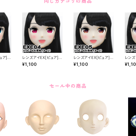
同じカテゴリの商品
ュア]ブ
レンズアイEX[ピュア]レ
レンズアイEX[ピュア]ブ
レンズ
EX[PU
ッド Lens Eye EX[PU
ラウン Lens Eye EX[P
ー]パー
¥1,100
¥1,100
¥1,1
RE]red
UR] brown
EX[FA
セール中の商品