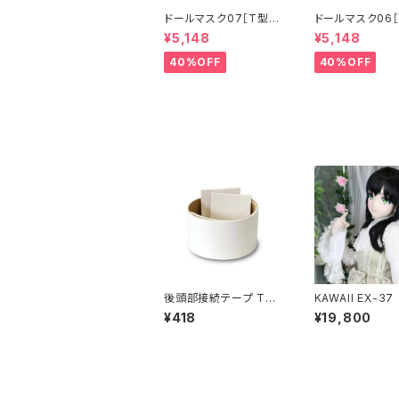
ドールマスク07［T型］
ドールマスク06［
化粧目穴処理済 MASK
化粧目穴処理 M
¥5,148
¥5,148
07 [DOLL T] Openin
6 [DOLL K] Op
g eye hole and mak
eye hole and
40%OFF
40%OFF
e up
up
後頭部接続テープ The
KAWAII EX-37
tape of connecting
¥418
¥19,800
back of the head p
arts