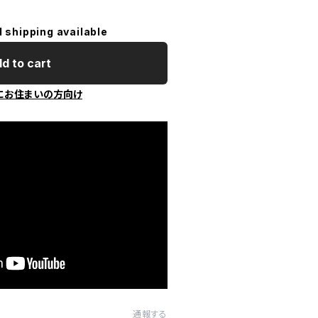
l shipping available
d to cart
にお住まいの方向け
通報する