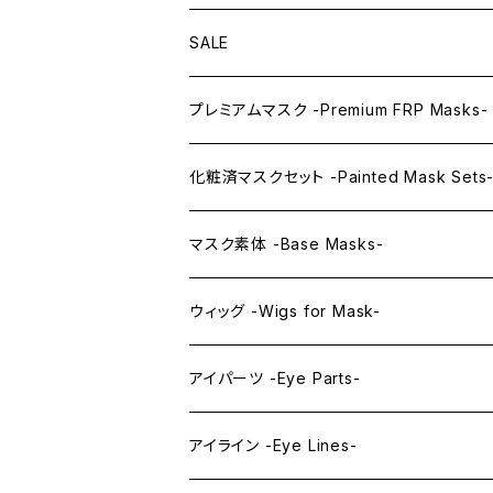
SALE
プレミアムマスク -Premium FRP Masks-
KAWAII PREMIUM Mask & Wig Sets
化粧済マスクセット -Painted Mask Sets
プレミアムマスク素体-Premium base mas
KAWAII EX series
マスク素体 -Base Masks-
プレミアムウィッグ -Premium Wigs-
KAWAII series
アニメマスク -Anime Masks-
ウィッグ -Wigs for Mask-
プレミアムレンズアイ -Premium Lens eye
IDOL series
ドールマスク -Doll Masks-
ロング -Long-
アイパーツ -Eye Parts-
PRINCESS series
ミドル -Middle-
レンズアイ -Lens Eyes-
アイライン -Eye Lines-