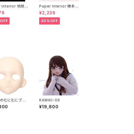
 Interior 地球と
Paper Interior 標本
rth and moon
クジラ specimen wh
79
¥2,226
ale
OFF
30%OFF
のむにむにプレ
KAWAII-06
セット FRP製
800
¥19,800