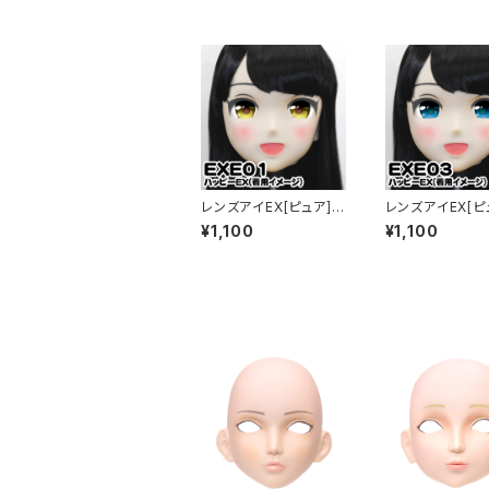
レンズアイEX[ピュア]イ
レンズアイEX[ピ
エロー Lens Eye EX
ルー Lens Eye 
¥1,100
¥1,100
[PURE]yellow
RE]blue