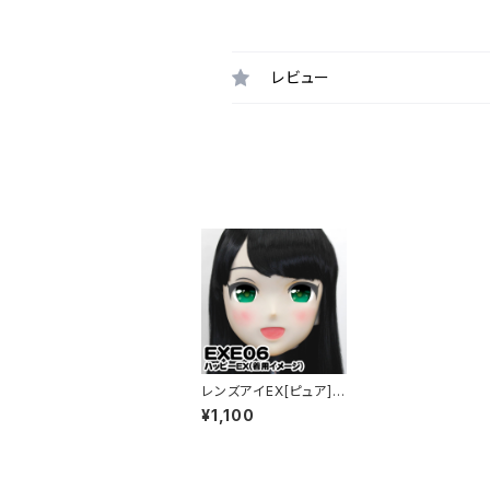
レビュー
レンズアイEX[ピュア]グ
リーン Lens Eye EX
¥1,100
[PUR] green