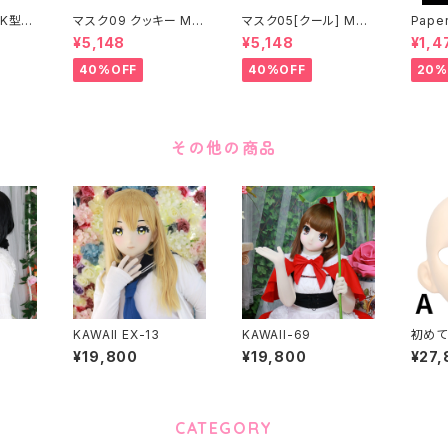
K型］
マスク09 クッキー MA
マスク05[クール] MAS
Paper
ASK0
SK09 “COOKIE”
K05[COOL]
月 ea
¥5,148
¥5,148
¥1,4
ening
 make
40%OFF
40%OFF
20%
その他の商品
KAWAII EX-13
KAWAII-69
初めて
ミアム
¥19,800
¥19,800
¥27,
CATEGORY