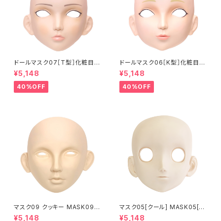
ドールマスク07［T型］化粧目穴
ドールマスク06［K型］化粧目穴
処理済 MASK07 [DOLL T] O
処理 MASK06 [DOLL K] Op
¥5,148
¥5,148
pening eye hole and make
ening eye hole and make
up
up
40%OFF
40%OFF
マスク09 クッキー MASK09
マスク05[クール] MASK05[C
“COOKIE”
OOL]
¥5,148
¥5,148