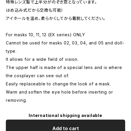
特殊レンズ製で上半分がのぞき窓となっています。
はめ込み式だから交換も可能！
アイホールを温め、柔らかくしてから着脱してください。
For masks 10, 11, 12 (EX series) ONLY
Cannot be used for masks 02, 03, 04, and 05 and doll-
type.
It allows for a wide field of vision.
The upper half is made of a special lens and is where
the cosplayer can see out of.
Easily replaceable to change the look of a mask.
Warm and soften the eye hole before inserting or
removing.
International shipping available
Add to cart