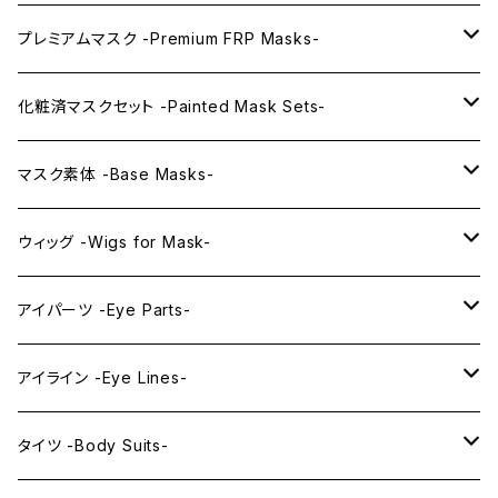
プレミアムマスク -Premium FRP Masks-
KAWAII PREMIUM Mask & Wig Sets
化粧済マスクセット -Painted Mask Sets-
プレミアムマスク素体-Premium base masks-
KAWAII EX series
マスク素体 -Base Masks-
プレミアムウィッグ -Premium Wigs-
KAWAII series
アニメマスク -Anime Masks-
ウィッグ -Wigs for Mask-
プレミアムレンズアイ -Premium Lens eye-
IDOL series
ドールマスク -Doll Masks-
ロング -Long-
アイパーツ -Eye Parts-
PRINCESS series
ミドル -Middle-
レンズアイ -Lens Eyes-
アイライン -Eye Lines-
レンズアイ
KAWAII Little series
クリスタルアイ -Crystal Eyes-
アイラインステッカー -Eye Line Stickers-
タイツ -Body Suits-