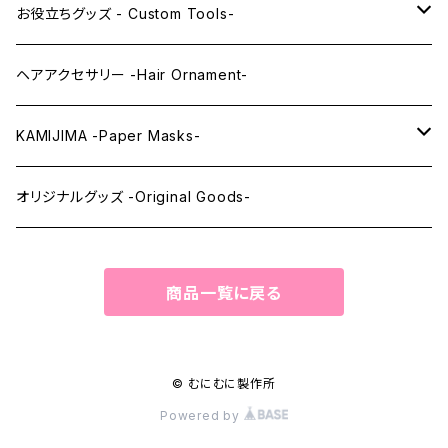
レンズアイEX
まゆ毛 -Eyebrows-
全身タイツ -Full Body Suits-
お役立ちグッズ - Custom Tools-
まつ毛 -Eyelash-
上半身タイツ -Upper Body Suits-
カスタム用品 -Custom Tools-
ヘアアクセサリー -Hair Ornament-
ウィッグメンテナンス -Wig Maintenance-
KAMIJIMA -Paper Masks-
ペーパーマスク -Paper Masks-
オリジナルグッズ -Original Goods-
ペーパーインテリア -Paper Interior-
商品一覧に戻る
© むにむに製作所
Powered by