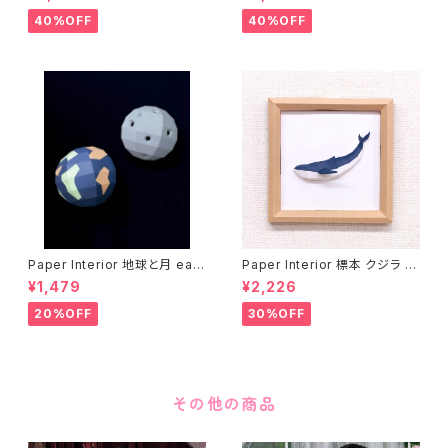
40%OFF
40%OFF
Paper Interior 地球と月 eart
Paper Interior 標本 クジラ s
h and moon
pecimen whale
¥1,479
¥2,226
20%OFF
30%OFF
その他の商品