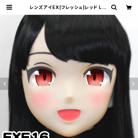
レンズアイEX[フレッシュ]レッド Len
s Eye EX[Fresh]Red | むにむに
製作所