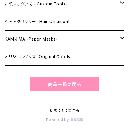
レンズアイEX
まゆ毛 -Eyebrows-
全身タイツ -Full Body Suits-
お役立ちグッズ - Custom Tools-
まつ毛 -Eyelash-
上半身タイツ -Upper Body Suits-
カスタム用品 -Custom Tools-
ヘアアクセサリー -Hair Ornament-
ウィッグメンテナンス -Wig Maintenance-
KAMIJIMA -Paper Masks-
ペーパーマスク -Paper Masks-
オリジナルグッズ -Original Goods-
ペーパーインテリア -Paper Interior-
商品一覧に戻る
© むにむに製作所
Powered by