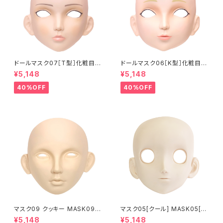
ドールマスク07［T型］化粧目穴
ドールマスク06［K型］化粧目穴
処理済 MASK07 [DOLL T] O
処理 MASK06 [DOLL K] Op
¥5,148
¥5,148
pening eye hole and make
ening eye hole and make
up
up
40%OFF
40%OFF
マスク09 クッキー MASK09
マスク05[クール] MASK05[C
“COOKIE”
OOL]
¥5,148
¥5,148