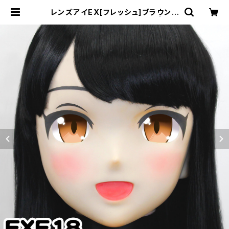
レンズアイEX[フレッシュ]ブラウン L
ens Eye EX[Fresh]Brown | むに
むに製作所