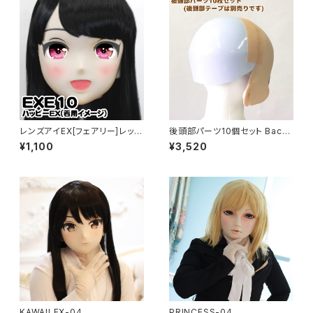
レンズアイEX[フェアリー]レッド
後頭部パーツ10個セット Back
Lens Eye EX[FAIRY]red
of head part 10 pieces set
¥1,100
¥3,520
KAWAII EX-04
PRINCESS-04