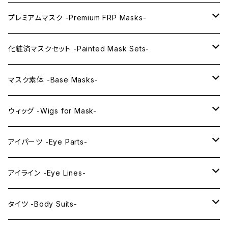
プレミアムマスク -Premium FRP Masks-
KAWAII PREMIUM Mask & Wig Sets
化粧済マスクセット -Painted Mask Sets-
プレミアムマスク素体-Premium base masks-
KAWAII EX series
マスク素体 -Base Masks-
プレミアムウィッグ -Premium Wigs-
KAWAII series
アニメマスク -Anime Masks-
ウィッグ -Wigs for Mask-
プレミアムレンズアイ -Premium Lens eye-
IDOL series
ドールマスク -Doll Masks-
ロング -Long-
アイパーツ -Eye Parts-
PRINCESS series
ミドル -Middle-
レンズアイ -Lens Eyes-
アイライン -Eye Lines-
レンズアイ
KAWAII Little series
クリスタルアイ -Crystal Eyes-
アイラインステッカー -Eye Line Stickers-
タイツ -Body Suits-