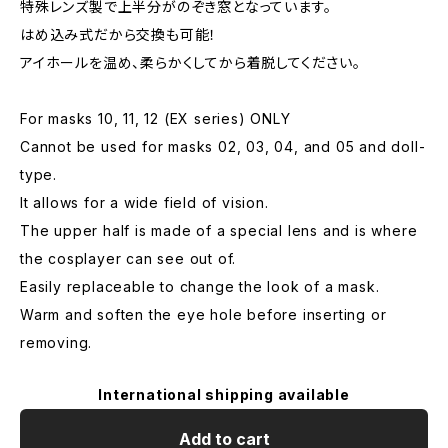
特殊レンズ製で上半分がのぞき窓となっています。
はめ込み式だから交換も可能！
アイホールを温め、柔らかくしてから着脱してください。
For masks 10, 11, 12 (EX series) ONLY
Cannot be used for masks 02, 03, 04, and 05 and doll-
type.
It allows for a wide field of vision.
The upper half is made of a special lens and is where
the cosplayer can see out of.
Easily replaceable to change the look of a mask.
Warm and soften the eye hole before inserting or
removing.
International shipping available
Add to cart