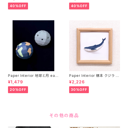
40%OFF
40%OFF
Paper Interior 地球と月 eart
Paper Interior 標本 クジラ s
h and moon
pecimen whale
¥1,479
¥2,226
20%OFF
30%OFF
その他の商品