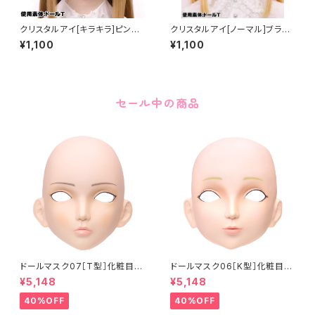
クリスタルアイ[キラキラ]ピンク
クリスタルアイ[ノーマル]ブラウ
Crystal Eye[Glitter]Pink
ン Crystal Eye[NORMALBro
¥1,100
¥1,100
wn
セール中の商品
ドールマスク07［T型］化粧目穴
ドールマスク06［K型］化粧目穴
処理済 MASK07 [DOLL T] O
処理 MASK06 [DOLL K] Op
¥5,148
¥5,148
pening eye hole and make
ening eye hole and make
up
up
40%OFF
40%OFF