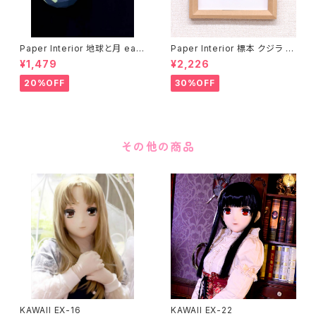
Paper Interior 地球と月 eart
Paper Interior 標本 クジラ s
h and moon
pecimen whale
¥1,479
¥2,226
20%OFF
30%OFF
その他の商品
KAWAII EX-16
KAWAII EX-22