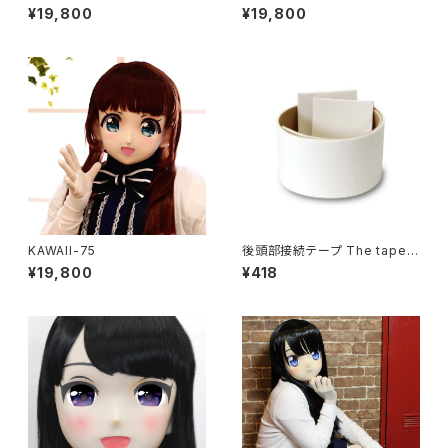
¥19,800
¥19,800
KAWAII-75
後頭部接続テープ The tape o
f connecting back of the h
¥19,800
¥418
ead parts