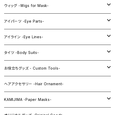
プレミアムウィッグ -Premium Wigs-
KAWAII series
アニメマスク -Anime Masks-
ウィッグ -Wigs for Mask-
プレミアムレンズアイ -Premium Lens eye-
IDOL series
ドールマスク -Doll Masks-
ロング -Long-
アイパーツ -Eye Parts-
PRINCESS series
ミドル -Middle-
レンズアイ -Lens Eyes-
アイライン -Eye Lines-
レンズアイ
KAWAII Little series
クリスタルアイ -Crystal Eyes-
アイラインステッカー -Eye Line Stickers-
タイツ -Body Suits-
レンズアイEX
まゆ毛 -Eyebrows-
全身タイツ -Full Body Suits-
お役立ちグッズ - Custom Tools-
まつ毛 -Eyelash-
上半身タイツ -Upper Body Suits-
カスタム用品 -Custom Tools-
ヘアアクセサリー -Hair Ornament-
ウィッグメンテナンス -Wig Maintenance-
KAMIJIMA -Paper Masks-
ペーパーマスク -Paper Masks-