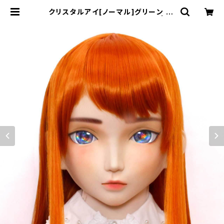
クリスタルアイ[ノーマル]グリーン Cr
ystal Eye[NORMAL]Green | む
にむに製作所