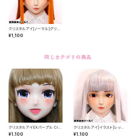
クリスタルアイ[ノーマル]グリー
ン Crystal Eye[NORMAL]Gr
¥1,100
een
同じカテゴリの商品
クリスタルアイEXパープル Cry
クリスタルアイ[イラスト]レッド
stal Eye[EX]Purple
Crystal Eye[ILLUSTRATIO
¥1,100
¥1,100