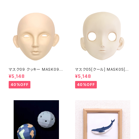
マスク09 クッキー MASK09
マスク05[クール] MASK05[C
“COOKIE”
OOL]
¥5,148
¥5,148
40%OFF
40%OFF