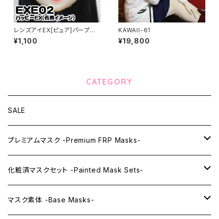
レンズアイEX[ピュア]パープル
KAWAII-61
Lens Eye EX[PURE]purple
¥1,100
¥19,800
CATEGORY
SALE
プレミアムマスク -Premium FRP Masks-
KAWAII PREMIUM Mask & Wig Sets
化粧済マスクセット -Painted Mask Sets-
プレミアムマスク素体-Premium base masks-
KAWAII EX series
マスク素体 -Base Masks-