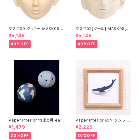
マスク09 クッキー MASK09
マスク05[クール] MASK05[C
“COOKIE”
OOL]
¥5,148
¥5,148
40%OFF
40%OFF
Paper Interior 地球と月 eart
Paper Interior 標本 クジラ s
h and moon
pecimen whale
¥1,479
¥2,226
20%OFF
30%OFF