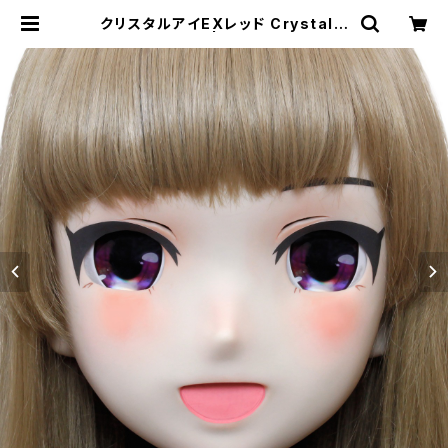
クリスタルアイEXレッド Crystal E
ye[EX]Red | むにむに製作所