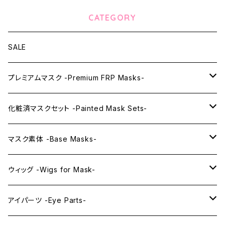
CATEGORY
SALE
プレミアムマスク -Premium FRP Masks-
KAWAII PREMIUM Mask & Wig Sets
化粧済マスクセット -Painted Mask Sets-
プレミアムマスク素体-Premium base masks-
KAWAII EX series
マスク素体 -Base Masks-
プレミアムウィッグ -Premium Wigs-
KAWAII series
アニメマスク -Anime Masks-
ウィッグ -Wigs for Mask-
プレミアムレンズアイ -Premium Lens eye-
IDOL series
ドールマスク -Doll Masks-
ロング -Long-
アイパーツ -Eye Parts-