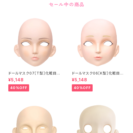
セール中の商品
ドールマスク07［T型］化粧目穴
ドールマスク06［K型］化粧目穴
処理済 MASK07 [DOLL T] O
処理 MASK06 [DOLL K] Op
¥5,148
¥5,148
pening eye hole and make
ening eye hole and make
up
up
40%OFF
40%OFF