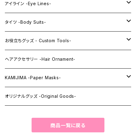
PRINCESS series
ミドル -Middle-
レンズアイ -Lens Eyes-
アイライン -Eye Lines-
レンズアイ
KAWAII Little series
クリスタルアイ -Crystal Eyes-
アイラインステッカー -Eye Line Stickers-
タイツ -Body Suits-
レンズアイEX
まゆ毛 -Eyebrows-
全身タイツ -Full Body Suits-
お役立ちグッズ - Custom Tools-
まつ毛 -Eyelash-
上半身タイツ -Upper Body Suits-
カスタム用品 -Custom Tools-
ヘアアクセサリー -Hair Ornament-
ウィッグメンテナンス -Wig Maintenance-
KAMIJIMA -Paper Masks-
ペーパーマスク -Paper Masks-
オリジナルグッズ -Original Goods-
ペーパーインテリア -Paper Interior-
商品一覧に戻る