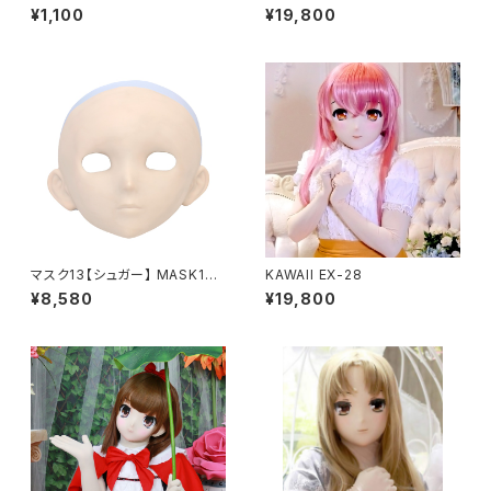
Lens Eye EX[PURE]purple
¥1,100
¥19,800
マスク13【シュガー】 MASK13
KAWAII EX-28
【SUGAR】
¥8,580
¥19,800