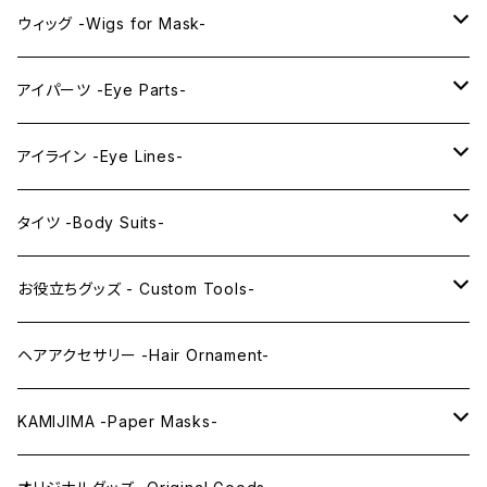
プレミアムウィッグ -Premium Wigs-
KAWAII series
アニメマスク -Anime Masks-
ウィッグ -Wigs for Mask-
プレミアムレンズアイ -Premium Lens eye-
IDOL series
ドールマスク -Doll Masks-
ロング -Long-
アイパーツ -Eye Parts-
PRINCESS series
ミドル -Middle-
レンズアイ -Lens Eyes-
アイライン -Eye Lines-
レンズアイ
KAWAII Little series
クリスタルアイ -Crystal Eyes-
アイラインステッカー -Eye Line Stickers-
タイツ -Body Suits-
レンズアイEX
まゆ毛 -Eyebrows-
全身タイツ -Full Body Suits-
お役立ちグッズ - Custom Tools-
まつ毛 -Eyelash-
上半身タイツ -Upper Body Suits-
カスタム用品 -Custom Tools-
ヘアアクセサリー -Hair Ornament-
ウィッグメンテナンス -Wig Maintenance-
KAMIJIMA -Paper Masks-
ペーパーマスク -Paper Masks-