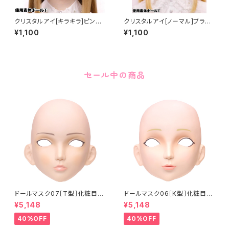
クリスタルアイ[キラキラ]ピンク
クリスタルアイ[ノーマル]ブラウ
Crystal Eye[Glitter]Pink
ン Crystal Eye[NORMALBro
¥1,100
¥1,100
wn
セール中の商品
ドールマスク07［T型］化粧目穴
ドールマスク06［K型］化粧目穴
処理済 MASK07 [DOLL T] O
処理 MASK06 [DOLL K] Op
¥5,148
¥5,148
pening eye hole and make
ening eye hole and make
up
up
40%OFF
40%OFF