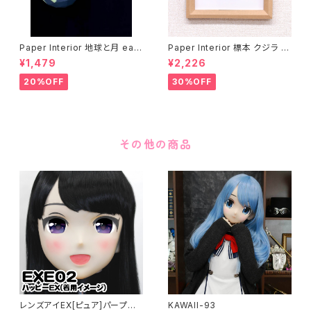
Paper Interior 地球と月 eart
Paper Interior 標本 クジラ s
h and moon
pecimen whale
¥1,479
¥2,226
20%OFF
30%OFF
その他の商品
レンズアイEX[ピュア]パープル
KAWAII-93