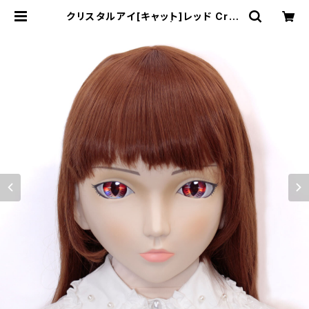
クリスタルアイ[キャット]レッド Crys
tal Eye[CAT]Red | むにむに製作
所