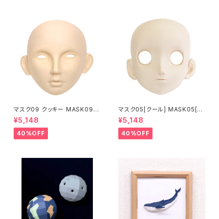
マスク09 クッキー MASK09
マスク05[クール] MASK05[C
“COOKIE”
OOL]
¥5,148
¥5,148
40%OFF
40%OFF