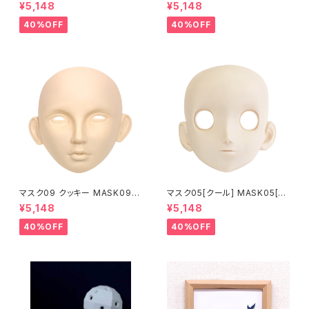
処理済 MASK07 [DOLL T] O
処理 MASK06 [DOLL K] Op
¥5,148
¥5,148
pening eye hole and make
ening eye hole and make
up
up
40%OFF
40%OFF
マスク09 クッキー MASK09
マスク05[クール] MASK05[C
“COOKIE”
OOL]
¥5,148
¥5,148
40%OFF
40%OFF