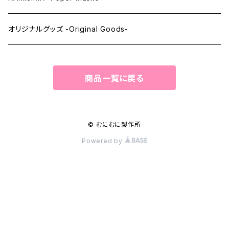
ペーパーマスク -Paper Masks-
オリジナルグッズ -Original Goods-
ペーパーインテリア -Paper Interior-
商品一覧に戻る
© むにむに製作所
Powered by