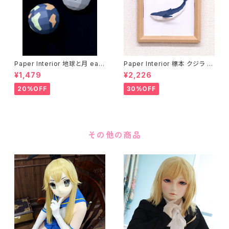
Paper Interior 地球と月 eart
Paper Interior 標本 クジラ s
h and moon
pecimen whale
¥1,479
¥2,226
20%OFF
30%OFF
その他の商品