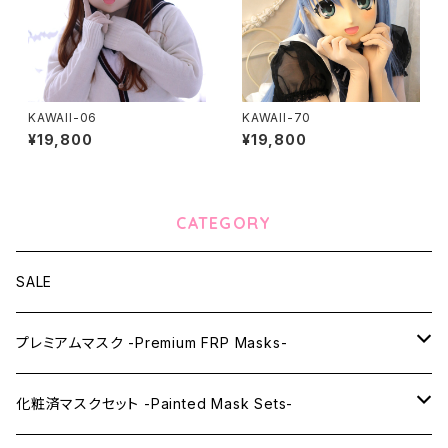
KAWAII-06
KAWAII-70
¥19,800
¥19,800
CATEGORY
SALE
プレミアムマスク -Premium FRP Masks-
KAWAII PREMIUM Mask & Wig Sets
化粧済マスクセット -Painted Mask Sets-