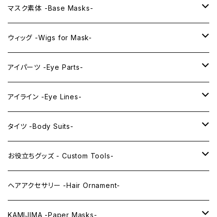
プレミアムマスク素体-Premium base masks-
KAWAII EX series
マスク素体 -Base Masks-
プレミアムウィッグ -Premium Wigs-
KAWAII series
アニメマスク -Anime Masks-
ウィッグ -Wigs for Mask-
プレミアムレンズアイ -Premium Lens eye-
IDOL series
ドールマスク -Doll Masks-
ロング -Long-
アイパーツ -Eye Parts-
PRINCESS series
ミドル -Middle-
レンズアイ -Lens Eyes-
アイライン -Eye Lines-
レンズアイ
KAWAII Little series
クリスタルアイ -Crystal Eyes-
アイラインステッカー -Eye Line Stickers-
タイツ -Body Suits-
レンズアイEX
まゆ毛 -Eyebrows-
全身タイツ -Full Body Suits-
お役立ちグッズ - Custom Tools-
まつ毛 -Eyelash-
上半身タイツ -Upper Body Suits-
カスタム用品 -Custom Tools-
ヘアアクセサリー -Hair Ornament-
ウィッグメンテナンス -Wig Maintenance-
KAMIJIMA -Paper Masks-