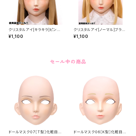
クリスタルアイ[キラキラ]ピンク
クリスタルアイ[ノーマル]ブラウ
Crystal Eye[Glitter]Pink
ン Crystal Eye[NORMALBro
¥1,100
¥1,100
wn
セール中の商品
ドールマスク07［T型］化粧目穴
ドールマスク06［K型］化粧目穴