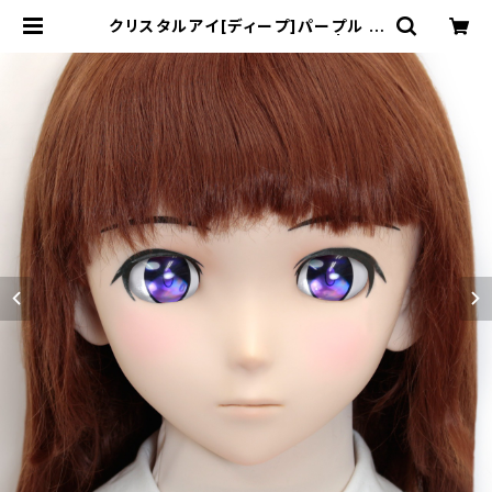
クリスタルアイ[ディープ]パープル C
rystal Eye[DEEP]Purple | むに
むに製作所