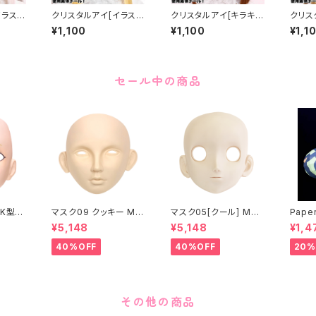
イラス
クリスタルアイ[イラス
クリスタルアイ[キラキ
クリス
l Eye
ト]ブラウン Crystal Ey
ラ]パープル Crystal E
ラ]ピン
¥1,100
¥1,100
¥1,1
N]Re
e[ILLUSTRATION]Br
ye[Glitter]Purple
[Glitt
own
セール中の商品
K型］
マスク09 クッキー MA
マスク05[クール] MAS
Paper
ASK0
SK09 “COOKIE”
K05[COOL]
月 ea
¥5,148
¥5,148
¥1,4
ening
 make
40%OFF
40%OFF
20%
その他の商品