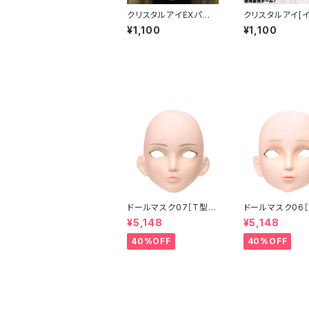
クリスタルアイEXパー
クリスタルアイ[
プル Crystal Eye[EX]
ト]レッド Crysta
¥1,100
¥1,100
Purple
[ILLUSTRATIO
d
ドールマスク07［T型］
ドールマスク06［
化粧目穴処理済 MASK
化粧目穴処理 M
¥5,148
¥5,148
07 [DOLL T] Openin
6 [DOLL K] Op
g eye hole and mak
eye hole and
40%OFF
40%OFF
e up
up