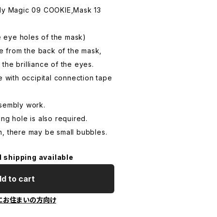
lly Magic 09 COOKIE,Mask 13
he eye holes of the mask)
ye from the back of the mask,
the brilliance of the eyes.
e with occipital connection tape
ssembly work.
ng hole is also required.
, there may be small bubbles.
l shipping available
d to cart
にお住まいの方向け