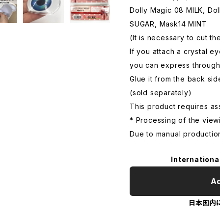
Dolly Magic 08 MILK, Do
SUGAR, Mask14 MINT
(It is necessary to cut t
If you attach a crystal e
you can express through 
Glue it from the back sid
(sold separately)
This product requires a
* Processing of the viewi
Due to manual production
Internationa
Ad
日本国内