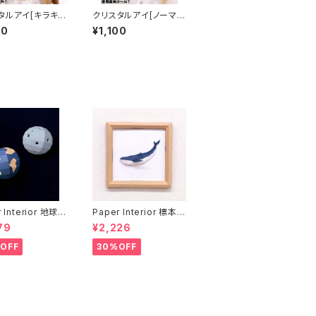
タルアイ[キラキ
クリスタルアイ[ノーマ
ク Crystal Eye
ル]ブラウン Crystal Ey
00
¥1,100
er]Pink
e[NORMALBrown
 Interior 地球と
Paper Interior 標本
rth and moon
クジラ specimen wh
79
¥2,226
ale
OFF
30%OFF