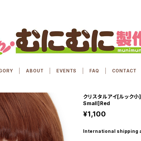
GORY
ABOUT
EVENTS
FAQ
CONTACT
クリスタルアイ[ルック小]レッ
Small]Red
¥1,100
International shipping 