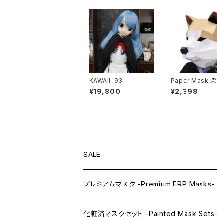
KAWAII-93
Paper Mask 柴
panese dog
¥19,800
¥2,398
SALE
プレミアムマスク -Premium FRP Masks-
KAWAII PREMIUM Mask & Wig Sets
化粧済マスクセット -Painted Mask Sets