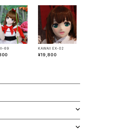
II-69
KAWAII EX-02
800
¥19,800