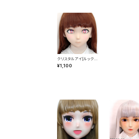
クリスタルアイ[ルック
小]レッド Crystal Eye
¥1,100
[LOOK Small]Red