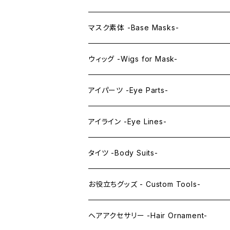
プレミアムマスク素体-Premium base mas
KAWAII EX series
マスク素体 -Base Masks-
プレミアムウィッグ -Premium Wigs-
KAWAII series
アニメマスク -Anime Masks-
ウィッグ -Wigs for Mask-
プレミアムレンズアイ -Premium Lens eye
IDOL series
ドールマスク -Doll Masks-
ロング -Long-
アイパーツ -Eye Parts-
PRINCESS series
ミドル -Middle-
レンズアイ -Lens Eyes-
アイライン -Eye Lines-
レンズアイ
KAWAII Little series
クリスタルアイ -Crystal Eyes-
アイラインステッカー -Eye Line Stickers
タイツ -Body Suits-
レンズアイEX
まゆ毛 -Eyebrows-
全身タイツ -Full Body Suits-
お役立ちグッズ - Custom Tools-
まつ毛 -Eyelash-
上半身タイツ -Upper Body Suits-
カスタム用品 -Custom Tools-
ヘアアクセサリー -Hair Ornament-