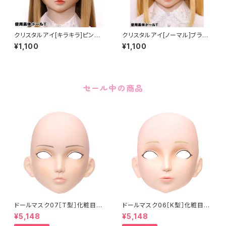
クリスタルアイ[キラキラ]ピンク
クリスタルアイ[ノーマル]ブラウ
Crystal Eye[Glitter]Pink
ン Crystal Eye[NORMALBro
¥1,100
¥1,100
wn
セール中の商品
ドールマスク07［T型］化粧目穴
ドールマスク06［K型］化粧目穴
処理済 MASK07 [DOLL T] O
処理 MASK06 [DOLL K] Op
¥5,148
¥5,148
pening eye hole and make
ening eye hole and make