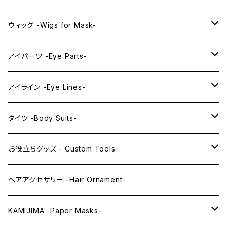
プレミアムウィッグ -Premium Wigs-
KAWAII series
アニメマスク -Anime Masks-
ウィッグ -Wigs for Mask-
プレミアムレンズアイ -Premium Lens eye-
IDOL series
ドールマスク -Doll Masks-
ロング -Long-
アイパーツ -Eye Parts-
PRINCESS series
ミドル -Middle-
レンズアイ -Lens Eyes-
アイライン -Eye Lines-
レンズアイ
KAWAII Little series
クリスタルアイ -Crystal Eyes-
アイラインステッカー -Eye Line Stickers-
タイツ -Body Suits-
レンズアイEX
まゆ毛 -Eyebrows-
全身タイツ -Full Body Suits-
お役立ちグッズ - Custom Tools-
まつ毛 -Eyelash-
上半身タイツ -Upper Body Suits-
カスタム用品 -Custom Tools-
ヘアアクセサリー -Hair Ornament-
ウィッグメンテナンス -Wig Maintenance-
KAMIJIMA -Paper Masks-