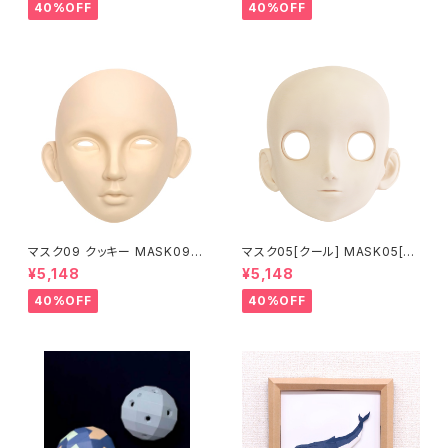
up
up
40%OFF
40%OFF
マスク09 クッキー MASK09
マスク05[クール] MASK05[C
“COOKIE”
OOL]
¥5,148
¥5,148
40%OFF
40%OFF