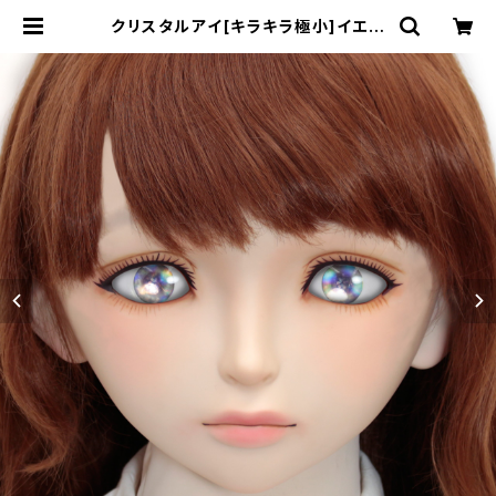
クリスタルアイ[キラキラ極小]イエロ
ー Crystal Eye[GLLITER Minim
umYellow | むにむに製作所