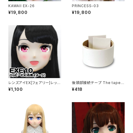
KAWAII EX-26
PRINCESS-03
¥19,800
¥19,800
レンズアイEX[フェアリー]レッド
後頭部接続テープ The tape o
Lens Eye EX[FAIRY]red
f connecting back of the h
¥1,100
¥418
ead parts