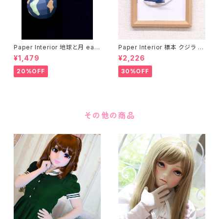
Paper Interior 地球と月 eart
Paper Interior 標本 クジラ s
h and moon
pecimen whale
¥1,479
¥2,226
20%OFF
30%OFF
その他の商品