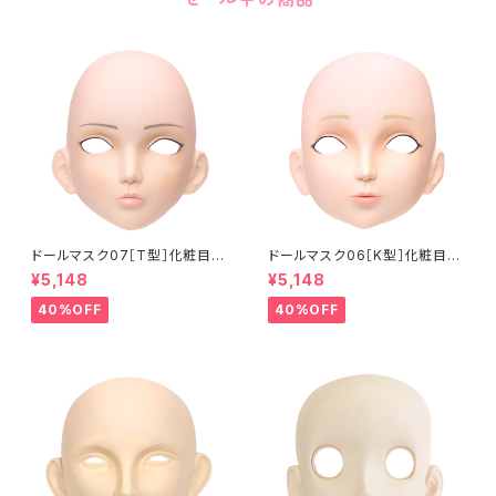
ドールマスク07［T型］化粧目穴
ドールマスク06［K型］化粧目穴
処理済 MASK07 [DOLL T] O
処理 MASK06 [DOLL K] Op
¥5,148
¥5,148
pening eye hole and make
ening eye hole and make
up
up
40%OFF
40%OFF