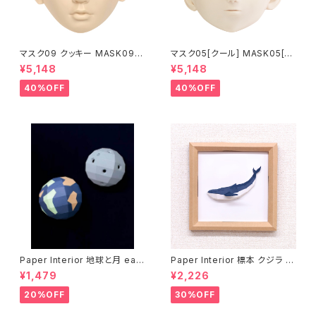
マスク09 クッキー MASK09
マスク05[クール] MASK05[C
“COOKIE”
OOL]
¥5,148
¥5,148
40%OFF
40%OFF
Paper Interior 地球と月 eart
Paper Interior 標本 クジラ s
h and moon
pecimen whale
¥1,479
¥2,226
20%OFF
30%OFF