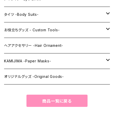
レンズアイ
KAWAII Little series
クリスタルアイ -Crystal Eyes-
アイラインステッカー -Eye Line Stickers-
タイツ -Body Suits-
レンズアイEX
まゆ毛 -Eyebrows-
全身タイツ -Full Body Suits-
お役立ちグッズ - Custom Tools-
まつ毛 -Eyelash-
上半身タイツ -Upper Body Suits-
カスタム用品 -Custom Tools-
ヘアアクセサリー -Hair Ornament-
ウィッグメンテナンス -Wig Maintenance-
KAMIJIMA -Paper Masks-
ペーパーマスク -Paper Masks-
オリジナルグッズ -Original Goods-
ペーパーインテリア -Paper Interior-
商品一覧に戻る