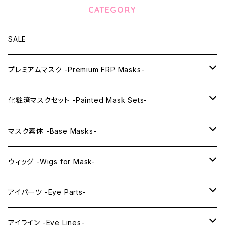
CATEGORY
SALE
プレミアムマスク -Premium FRP Masks-
KAWAII PREMIUM Mask & Wig Sets
化粧済マスクセット -Painted Mask Sets-
プレミアムマスク素体-Premium base masks-
KAWAII EX series
マスク素体 -Base Masks-
プレミアムウィッグ -Premium Wigs-
KAWAII series
アニメマスク -Anime Masks-
ウィッグ -Wigs for Mask-
プレミアムレンズアイ -Premium Lens eye-
IDOL series
ドールマスク -Doll Masks-
ロング -Long-
アイパーツ -Eye Parts-
PRINCESS series
ミドル -Middle-
レンズアイ -Lens Eyes-
アイライン -Eye Lines-