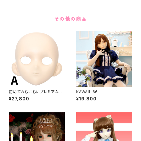
その他の商品
初めてのむにむにプレミアムセ
KAWAII-66
ット FRP製
¥27,800
¥19,800