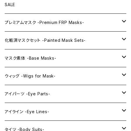
SALE
プレミアムマスク -Premium FRP Masks-
KAWAII PREMIUM Mask & Wig Sets
化粧済マスクセット -Painted Mask Sets-
プレミアムマスク素体-Premium base masks-
KAWAII EX series
マスク素体 -Base Masks-
プレミアムウィッグ -Premium Wigs-
KAWAII series
アニメマスク -Anime Masks-
ウィッグ -Wigs for Mask-
プレミアムレンズアイ -Premium Lens eye-
IDOL series
ドールマスク -Doll Masks-
ロング -Long-
アイパーツ -Eye Parts-
PRINCESS series
ミドル -Middle-
レンズアイ -Lens Eyes-
アイライン -Eye Lines-
レンズアイ
KAWAII Little series
クリスタルアイ -Crystal Eyes-
アイラインステッカー -Eye Line Stickers-
タイツ -Body Suits-