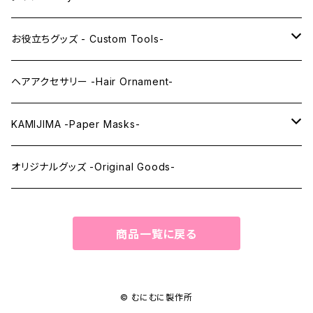
レンズアイEX
まゆ毛 -Eyebrows-
全身タイツ -Full Body Suits-
お役立ちグッズ - Custom Tools-
まつ毛 -Eyelash-
上半身タイツ -Upper Body Suits-
カスタム用品 -Custom Tools-
ヘアアクセサリー -Hair Ornament-
ウィッグメンテナンス -Wig Maintenance-
KAMIJIMA -Paper Masks-
ペーパーマスク -Paper Masks-
オリジナルグッズ -Original Goods-
ペーパーインテリア -Paper Interior-
商品一覧に戻る
© むにむに製作所