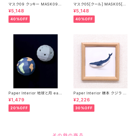
マスク09 クッキー MASK09
マスク05[クール] MASK05[C
“COOKIE”
OOL]
¥5,148
¥5,148
40%OFF
40%OFF
Paper Interior 地球と月 eart
Paper Interior 標本 クジラ s
h and moon
pecimen whale
¥1,479
¥2,226
20%OFF
30%OFF
その他の商品