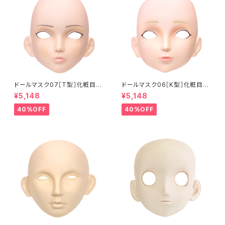
ドールマスク07［T型］化粧目穴
ドールマスク06［K型］化粧目穴
処理済 MASK07 [DOLL T] O
処理 MASK06 [DOLL K] Op
¥5,148
¥5,148
pening eye hole and make
ening eye hole and make
up
up
40%OFF
40%OFF