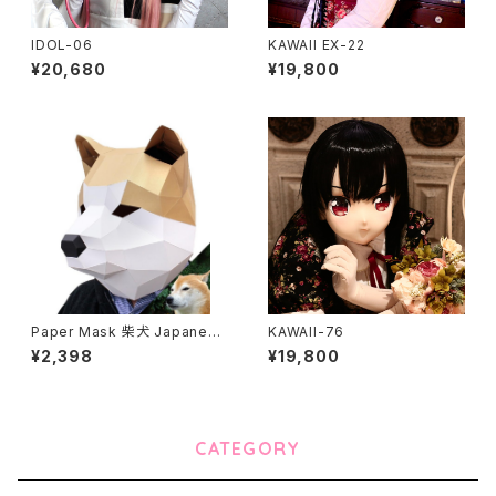
IDOL-06
KAWAII EX-22
¥20,680
¥19,800
Paper Mask 柴犬 Japanese
KAWAII-76
dog
¥2,398
¥19,800
CATEGORY