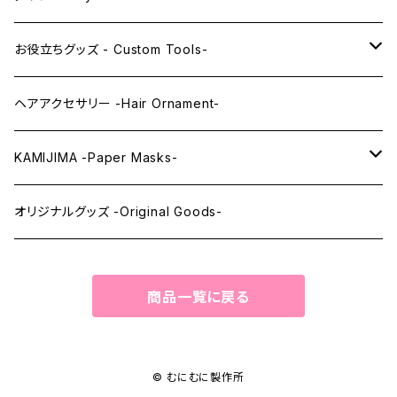
レンズアイEX
まゆ毛 -Eyebrows-
全身タイツ -Full Body Suits-
お役立ちグッズ - Custom Tools-
まつ毛 -Eyelash-
上半身タイツ -Upper Body Suits-
カスタム用品 -Custom Tools-
ヘアアクセサリー -Hair Ornament-
ウィッグメンテナンス -Wig Maintenance-
KAMIJIMA -Paper Masks-
ペーパーマスク -Paper Masks-
オリジナルグッズ -Original Goods-
ペーパーインテリア -Paper Interior-
商品一覧に戻る
© むにむに製作所