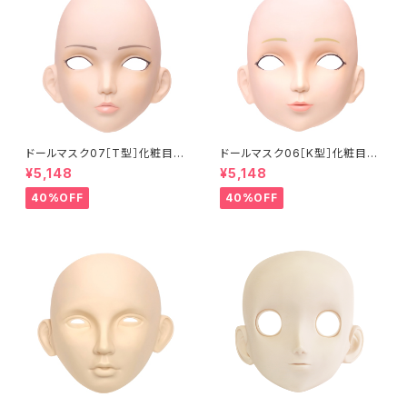
ドールマスク07［T型］化粧目穴
ドールマスク06［K型］化粧目穴
処理済 MASK07 [DOLL T] O
処理 MASK06 [DOLL K] Op
¥5,148
¥5,148
pening eye hole and make
ening eye hole and make
up
up
40%OFF
40%OFF