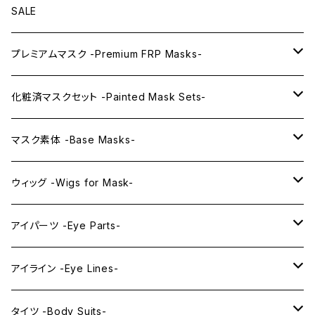
SALE
プレミアムマスク -Premium FRP Masks-
KAWAII PREMIUM Mask & Wig Sets
化粧済マスクセット -Painted Mask Sets-
プレミアムマスク素体-Premium base masks-
KAWAII EX series
マスク素体 -Base Masks-
プレミアムウィッグ -Premium Wigs-
KAWAII series
アニメマスク -Anime Masks-
ウィッグ -Wigs for Mask-
プレミアムレンズアイ -Premium Lens eye-
IDOL series
ドールマスク -Doll Masks-
ロング -Long-
アイパーツ -Eye Parts-
PRINCESS series
ミドル -Middle-
レンズアイ -Lens Eyes-
アイライン -Eye Lines-
レンズアイ
KAWAII Little series
クリスタルアイ -Crystal Eyes-
アイラインステッカー -Eye Line Stickers-
タイツ -Body Suits-