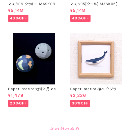
マスク09 クッキー MASK09
マスク05[クール] MASK05[C
“COOKIE”
OOL]
¥5,148
¥5,148
40%OFF
40%OFF
Paper Interior 地球と月 eart
Paper Interior 標本 クジラ s
h and moon
pecimen whale
¥1,479
¥2,226
20%OFF
30%OFF
その他の商品