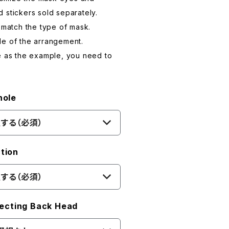
 stickers sold separately.
t match the type of mask.
le of the arrangement.
e as the example, you need to
ole
する（必須）
tion
する（必須）
ting Back Head