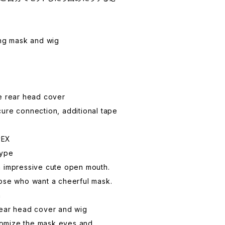
ing mask and wig
e rear head cover
ure connection, additional tape
yEX
type
h impressive cute open mouth.
hose who want a cheerful mask.
n
rear head cover and wig
ustomize the mask eyes and