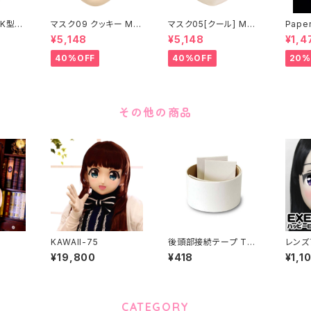
K型］
マスク09 クッキー MA
マスク05[クール] MAS
Paper
ASK0
SK09 “COOKIE”
K05[COOL]
月 ea
¥5,148
¥5,148
¥1,4
ening
 make
40%OFF
40%OFF
20%
その他の商品
KAWAII-75
後頭部接続テープ The
レンズ
tape of connecting
ープル 
¥19,800
¥418
¥1,1
back of the head p
[PURE
arts
CATEGORY