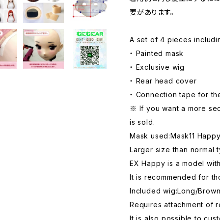
要があります。
A set of 4 pieces includ
・ Painted mask
・ Exclusive wig
・ Rear head cover
・ Connection tape for th
※ If you want a more sec
is sold.
Mask used:Mask11 Happ
Larger size than normal 
EX Happy is a model wit
It is recommended for t
Included wig:Long/Brow
Requires attachment of 
It is also possible to c