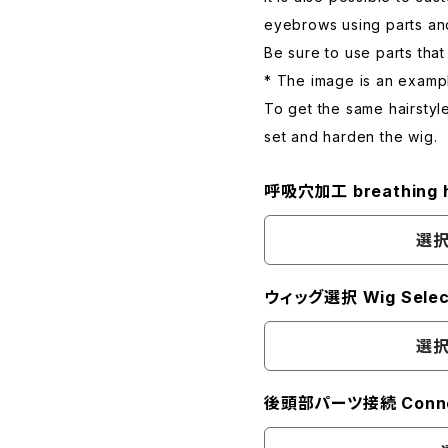
eyebrows using parts and
Be sure to use parts tha
* The image is an examp
To get the same hairstyl
set and harden the wig.
呼吸穴加工 breathing h
選択
ウィッグ選択 Wig Selec
選択
後頭部パーツ接続 Connec