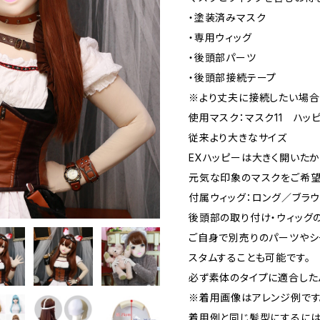
・塗装済みマスク
・専用ウィッグ
・後頭部パーツ
・後頭部接続テープ
※より丈夫に接続したい場合
使用マスク：マスク11 ハッピ
従来より大きなサイズ
EXハッピーは大きく開いた
元気な印象のマスクをご希望
付属ウィッグ：ロング／ブラウ
後頭部の取り付け・ウィッグ
ご自身で別売りのパーツやシ
スタムすることも可能です。
必ず素体のタイプに適合した
※着用画像はアレンジ例です
着用例と同じ髪型にするには