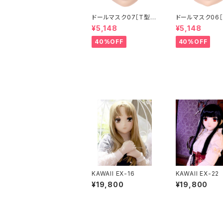
ドールマスク07［T型］
ドールマスク06［
化粧目穴処理済 MASK
化粧目穴処理 M
¥5,148
¥5,148
07 [DOLL T] Openin
6 [DOLL K] Op
g eye hole and mak
eye hole and
40%OFF
40%OFF
e up
up
KAWAII EX-16
KAWAII EX-22
¥19,800
¥19,800