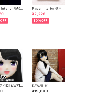
 Interior 地球と
Paper Interior 標本
rth and moon
クジラ specimen wh
79
¥2,226
ale
OFF
30%OFF
アイEX[ピュア]パ
KAWAII-61
Lens Eye EX
00
¥19,800
]purple