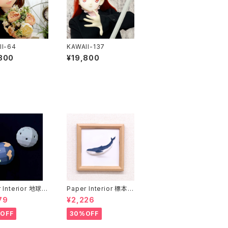
II-64
KAWAII-137
800
¥19,800
 Interior 地球と
Paper Interior 標本
rth and moon
クジラ specimen wh
79
¥2,226
ale
OFF
30%OFF