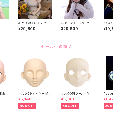
初めてのむにむにセット
初めてのむにむにセット
KAWA
KAWAII-68
KAWAII-06
¥29,800
¥29,800
¥19,
セール中の商品
K型］
マスク09 クッキー MA
マスク05[クール] MAS
Paper
ASK0
SK09 “COOKIE”
K05[COOL]
月 ea
¥5,148
¥5,148
¥1,4
ening
 make
40%OFF
40%OFF
20%