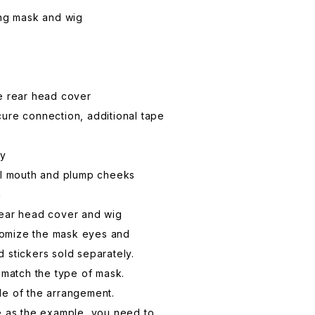
ing mask and wig
e rear head cover
ure connection, additional tape
y
all mouth and plump cheeks
n
rear head cover and wig
ustomize the mask eyes and
 stickers sold separately.
t match the type of mask.
le of the arrangement.
e as the example, you need to