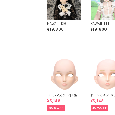
KAWAII-139
KAWAII-138
¥19,800
¥19,800
ドールマスク07［T型］
ドールマスク06［
化粧目穴処理済 MASK
化粧目穴処理 M
¥5,148
¥5,148
07 [DOLL T] Openin
6 [DOLL K] Op
g eye hole and mak
eye hole and
40%OFF
40%OFF
e up
up