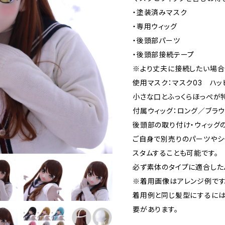
・塗装済みマスク
・専用ウィッグ
・後頭部パーツ
・後頭部接続テープ
※より丈夫に接続したい場合
使用マスク：マスク03 ハッ
小さな口とふっくらほっぺが
付属ウィッグ：ロング／ブラウ
後頭部の取り付け・ウィッグ
ご自身で別売りのパーツやシ
スタムすることも可能です。
必ず素体のタイプに適合した
※着用画像はアレンジ例です
着用例と同じ髪型にするには
要があります。