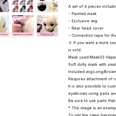
A set of 4 pieces includ
・ Painted mask
・ Exclusive wig
・ Rear head cover
・ Connection tape for th
※ If you want a more sec
is sold.
Mask used:Mask03 Happ
Soft dolly mask with sm
Included wig:Long/Brow
Requires attachment of 
It is also possible to c
eyebrows using parts and
Be sure to use parts tha
* The image is an examp
To get the same hairstyl