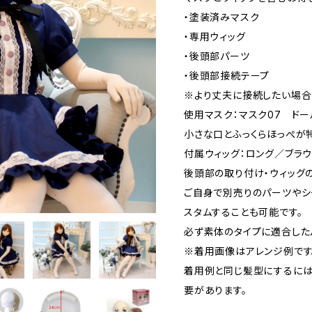
・塗装済みマスク
・専用ウィッグ
・後頭部パーツ
・後頭部接続テープ
※より丈夫に接続したい場合
使用マスク：マスク07 ドー
小さな口とふっくらほっぺが
付属ウィッグ：ロング／ブラウ
後頭部の取り付け・ウィッグ
ご自身で別売りのパーツやシ
スタムすることも可能です。
必ず素体のタイプに適合した
※着用画像はアレンジ例です
着用例と同じ髪型にするには
要があります。