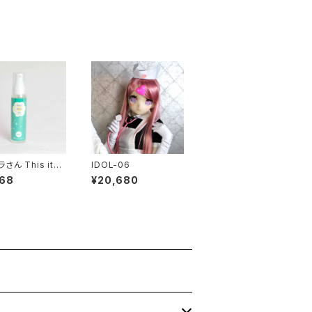
さん This ite
IDOL-06
 not ship over
068
¥20,680