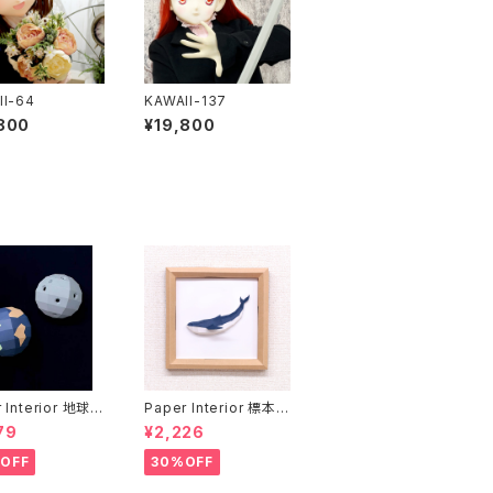
II-64
KAWAII-137
800
¥19,800
 Interior 地球と
Paper Interior 標本
rth and moon
クジラ specimen wh
79
¥2,226
ale
OFF
30%OFF