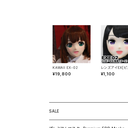
KAWAII EX-02
レンズアイEX[ピ
ープル Lens Ey
¥19,800
¥1,100
[PURE]purple
SALE