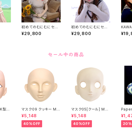
初めてのむにむにセット
初めてのむにむにセット
KAWA
KAWAII-68
KAWAII-06
¥29,800
¥29,800
¥19,
セール中の商品
K型］
マスク09 クッキー MA
マスク05[クール] MAS
Paper
ASK0
SK09 “COOKIE”
K05[COOL]
月 ea
¥5,148
¥5,148
¥1,4
ening
 make
40%OFF
40%OFF
20%