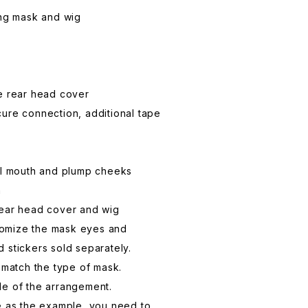
ing mask and wig
e rear head cover
ure connection, additional tape
T
all mouth and plump cheeks
n
rear head cover and wig
ustomize the mask eyes and
 stickers sold separately.
t match the type of mask.
le of the arrangement.
e as the example, you need to