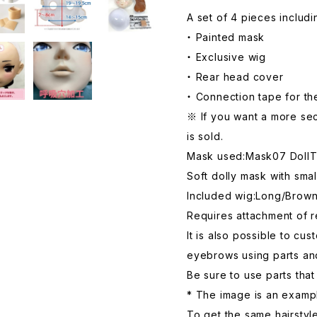
A set of 4 pieces includ
・ Painted mask
・ Exclusive wig
・ Rear head cover
・ Connection tape for th
※ If you want a more sec
is sold.
Mask used:Mask07 Doll
Soft dolly mask with sm
Included wig:Long/Brow
Requires attachment of 
It is also possible to c
eyebrows using parts and
Be sure to use parts tha
* The image is an examp
To get the same hairstyl