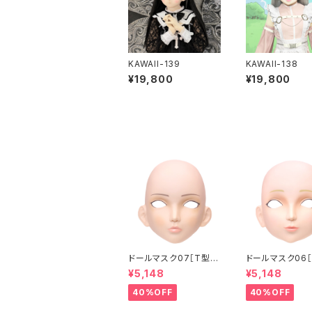
KAWAII-139
KAWAII-138
¥19,800
¥19,800
ドールマスク07［T型］
ドールマスク06［
化粧目穴処理済 MASK
化粧目穴処理 M
¥5,148
¥5,148
07 [DOLL T] Openin
6 [DOLL K] Op
g eye hole and mak
eye hole and
40%OFF
40%OFF
e up
up