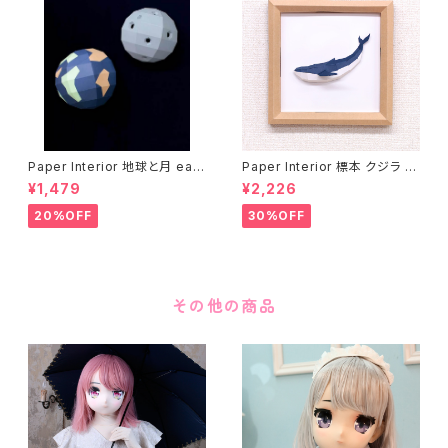
Paper Interior 地球と月 eart
Paper Interior 標本 クジラ s
h and moon
pecimen whale
¥1,479
¥2,226
20%OFF
30%OFF
その他の商品