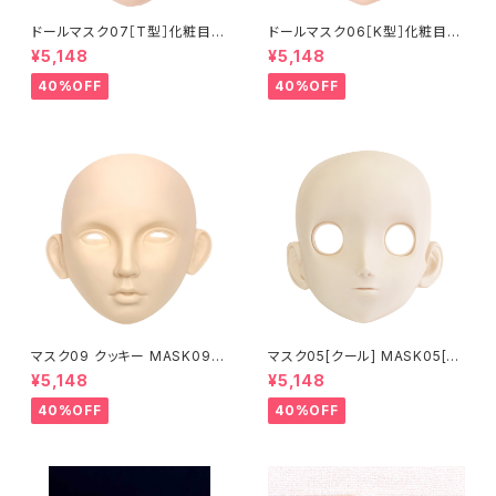
ドールマスク07［T型］化粧目穴
ドールマスク06［K型］化粧目穴
処理済 MASK07 [DOLL T] O
処理 MASK06 [DOLL K] Op
¥5,148
¥5,148
pening eye hole and make
ening eye hole and make
up
up
40%OFF
40%OFF
マスク09 クッキー MASK09
マスク05[クール] MASK05[C
“COOKIE”
OOL]
¥5,148
¥5,148
40%OFF
40%OFF