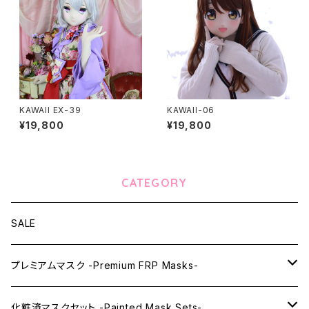
KAWAII EX-39
KAWAII-06
¥19,800
¥19,800
CATEGORY
SALE
プレミアムマスク -Premium FRP Masks-
KAWAII PREMIUM Mask & Wig Sets
化粧済マスクセット -Painted Mask Sets-