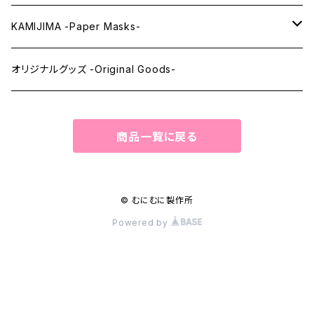
ウィッグメンテナンス -Wig Maintenance-
KAMIJIMA -Paper Masks-
ペーパーマスク -Paper Masks-
オリジナルグッズ -Original Goods-
ペーパーインテリア -Paper Interior-
商品一覧に戻る
© むにむに製作所
Powered by