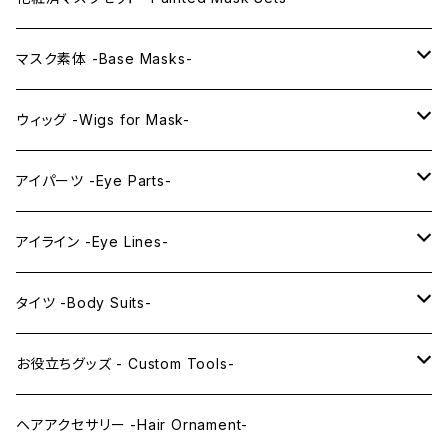
プレミアムマスク素体-Premium base masks-
KAWAII EX series
マスク素体 -Base Masks-
プレミアムウィッグ -Premium Wigs-
KAWAII series
アニメマスク -Anime Masks-
ウィッグ -Wigs for Mask-
プレミアムレンズアイ -Premium Lens eye-
IDOL series
ドールマスク -Doll Masks-
ロング -Long-
アイパーツ -Eye Parts-
PRINCESS series
ミドル -Middle-
レンズアイ -Lens Eyes-
アイライン -Eye Lines-
レンズアイ
KAWAII Little series
クリスタルアイ -Crystal Eyes-
アイラインステッカー -Eye Line Stickers-
タイツ -Body Suits-
レンズアイEX
まゆ毛 -Eyebrows-
全身タイツ -Full Body Suits-
お役立ちグッズ - Custom Tools-
まつ毛 -Eyelash-
上半身タイツ -Upper Body Suits-
カスタム用品 -Custom Tools-
ヘアアクセサリー -Hair Ornament-