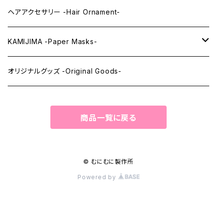
まつ毛 -Eyelash-
上半身タイツ -Upper Body Suits-
カスタム用品 -Custom Tools-
ヘアアクセサリー -Hair Ornament-
ウィッグメンテナンス -Wig Maintenance-
KAMIJIMA -Paper Masks-
ペーパーマスク -Paper Masks-
オリジナルグッズ -Original Goods-
ペーパーインテリア -Paper Interior-
商品一覧に戻る
© むにむに製作所
Powered by