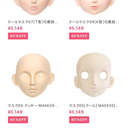
ドールマスク07［T型］化粧目穴
ドールマスク06［K型］化粧目穴
処理済 MASK07 [DOLL T] O
処理 MASK06 [DOLL K] Op
¥5,148
¥5,148
pening eye hole and make
ening eye hole and make
up
up
40%OFF
40%OFF
マスク09 クッキー MASK09
マスク05[クール] MASK05[C
“COOKIE”
OOL]
¥5,148
¥5,148
40%OFF
40%OFF