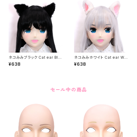
ネコみみブラック Cat ear Blac
ネコみみホワイト Cat ear Whi
k
te
¥638
¥638
セール中の商品