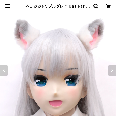
ネコみみトリプルグレイ Cat ear Tr
iple Gray | むにむに製作所