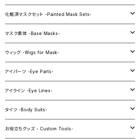
KAWAII PREMIUM Mask & Wig Sets
化粧済マスクセット -Painted Mask Sets-
プレミアムマスク素体-Premium base masks-
KAWAII EX series
マスク素体 -Base Masks-
プレミアムウィッグ -Premium Wigs-
KAWAII series
アニメマスク -Anime Masks-
ウィッグ -Wigs for Mask-
プレミアムレンズアイ -Premium Lens eye-
IDOL series
ドールマスク -Doll Masks-
ロング -Long-
アイパーツ -Eye Parts-
PRINCESS series
ミドル -Middle-
レンズアイ -Lens Eyes-
アイライン -Eye Lines-
レンズアイ
KAWAII Little series
クリスタルアイ -Crystal Eyes-
アイラインステッカー -Eye Line Stickers-
タイツ -Body Suits-
レンズアイEX
まゆ毛 -Eyebrows-
全身タイツ -Full Body Suits-
お役立ちグッズ - Custom Tools-