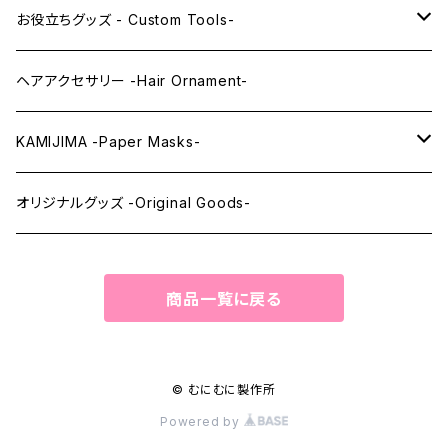
レンズアイEX
まゆ毛 -Eyebrows-
全身タイツ -Full Body Suits-
お役立ちグッズ - Custom Tools-
まつ毛 -Eyelash-
上半身タイツ -Upper Body Suits-
カスタム用品 -Custom Tools-
ヘアアクセサリー -Hair Ornament-
ウィッグメンテナンス -Wig Maintenance-
KAMIJIMA -Paper Masks-
ペーパーマスク -Paper Masks-
オリジナルグッズ -Original Goods-
ペーパーインテリア -Paper Interior-
商品一覧に戻る
© むにむに製作所
Powered by