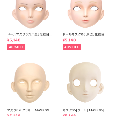
ドールマスク07［T型］化粧目穴
ドールマスク06［K型］化粧目穴
処理済 MASK07 [DOLL T] O
処理 MASK06 [DOLL K] Op
¥5,148
¥5,148
pening eye hole and make
ening eye hole and make
up
up
40%OFF
40%OFF
マスク09 クッキー MASK09
マスク05[クール] MASK05[C
“COOKIE”
OOL]
¥5,148
¥5,148