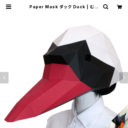
Paper Mask ダック Duck | むに
むに製作所