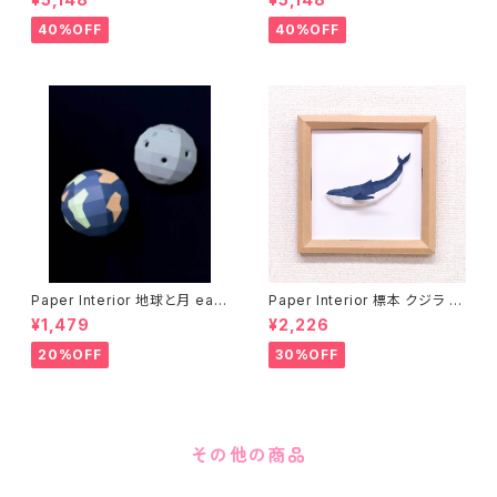
40%OFF
40%OFF
Paper Interior 地球と月 eart
Paper Interior 標本 クジラ s
h and moon
pecimen whale
¥1,479
¥2,226
20%OFF
30%OFF
その他の商品