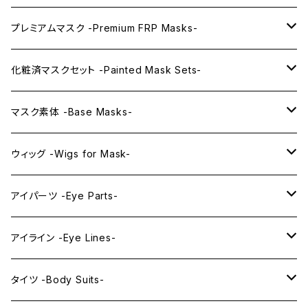
プレミアムマスク -Premium FRP Masks-
KAWAII PREMIUM Mask & Wig Sets
化粧済マスクセット -Painted Mask Sets-
プレミアムマスク素体-Premium base masks-
KAWAII EX series
マスク素体 -Base Masks-
プレミアムウィッグ -Premium Wigs-
KAWAII series
アニメマスク -Anime Masks-
ウィッグ -Wigs for Mask-
プレミアムレンズアイ -Premium Lens eye-
IDOL series
ドールマスク -Doll Masks-
ロング -Long-
アイパーツ -Eye Parts-
PRINCESS series
ミドル -Middle-
レンズアイ -Lens Eyes-
アイライン -Eye Lines-
レンズアイ
KAWAII Little series
クリスタルアイ -Crystal Eyes-
アイラインステッカー -Eye Line Stickers-
タイツ -Body Suits-