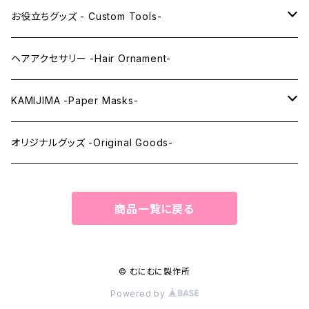
レンズアイEX
まゆ毛 -Eyebrows-
全身タイツ -Full Body Suits-
お役立ちグッズ - Custom Tools-
まつ毛 -Eyelash-
上半身タイツ -Upper Body Suits-
カスタム用品 -Custom Tools-
ヘアアクセサリー -Hair Ornament-
ウィッグメンテナンス -Wig Maintenance-
KAMIJIMA -Paper Masks-
ペーパーマスク -Paper Masks-
オリジナルグッズ -Original Goods-
ペーパーインテリア -Paper Interior-
商品一覧に戻る
© むにむに製作所
Powered by