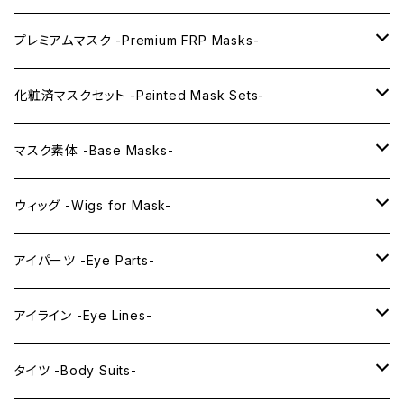
プレミアムマスク -Premium FRP Masks-
KAWAII PREMIUM Mask & Wig Sets
化粧済マスクセット -Painted Mask Sets-
プレミアムマスク素体-Premium base masks-
KAWAII EX series
マスク素体 -Base Masks-
プレミアムウィッグ -Premium Wigs-
KAWAII series
アニメマスク -Anime Masks-
ウィッグ -Wigs for Mask-
プレミアムレンズアイ -Premium Lens eye-
IDOL series
ドールマスク -Doll Masks-
ロング -Long-
アイパーツ -Eye Parts-
PRINCESS series
ミドル -Middle-
レンズアイ -Lens Eyes-
アイライン -Eye Lines-
レンズアイ
KAWAII Little series
クリスタルアイ -Crystal Eyes-
アイラインステッカー -Eye Line Stickers-
タイツ -Body Suits-