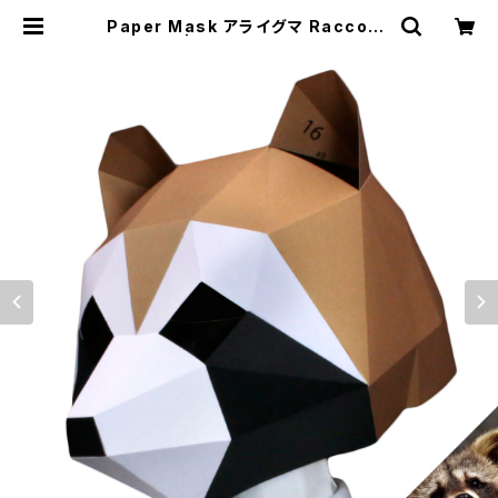
Paper Mask アライグマ Raccoon
| むにむに製作所