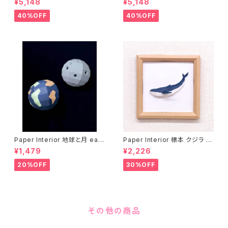
¥5,148
¥5,148
40%OFF
40%OFF
Paper Interior 地球と月 eart
Paper Interior 標本 クジラ s
h and moon
pecimen whale
¥1,479
¥2,226
20%OFF
30%OFF
その他の商品