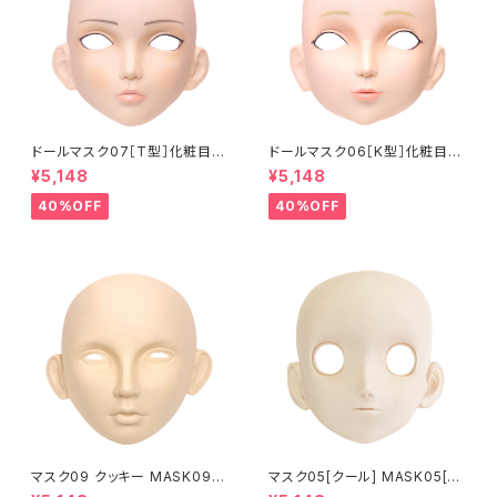
ドールマスク07［T型］化粧目穴
ドールマスク06［K型］化粧目穴
処理済 MASK07 [DOLL T] O
処理 MASK06 [DOLL K] Op
¥5,148
¥5,148
pening eye hole and make
ening eye hole and make
up
up
40%OFF
40%OFF
マスク09 クッキー MASK09
マスク05[クール] MASK05[C
“COOKIE”
OOL]