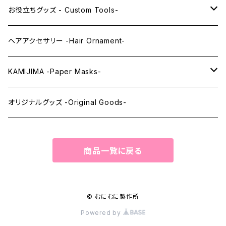
レンズアイEX
まゆ毛 -Eyebrows-
全身タイツ -Full Body Suits-
お役立ちグッズ - Custom Tools-
まつ毛 -Eyelash-
上半身タイツ -Upper Body Suits-
カスタム用品 -Custom Tools-
ヘアアクセサリー -Hair Ornament-
ウィッグメンテナンス -Wig Maintenance-
KAMIJIMA -Paper Masks-
ペーパーマスク -Paper Masks-
オリジナルグッズ -Original Goods-
ペーパーインテリア -Paper Interior-
商品一覧に戻る
© むにむに製作所
Powered by