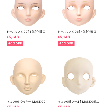
ドールマスク07［T型］化粧目穴
ドールマスク06［K型］化粧目穴
処理済 MASK07 [DOLL T] O
処理 MASK06 [DOLL K] Op
¥5,148
¥5,148
pening eye hole and make
ening eye hole and make
up
up
40%OFF
40%OFF
マスク09 クッキー MASK09
マスク05[クール] MASK05[C
“COOKIE”
OOL]
¥5,148
¥5,148