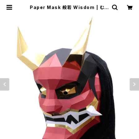
Paper Mask 般若 Wisdom | むに
むに製作所