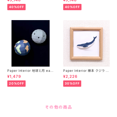
40%OFF
40%OFF
Paper Interior 地球と月 eart
Paper Interior 標本 クジラ s
h and moon
pecimen whale
¥1,479
¥2,226
20%OFF
30%OFF
その他の商品