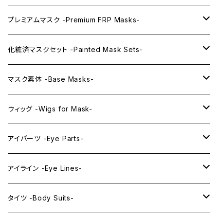
プレミアムマスク -Premium FRP Masks-
KAWAII PREMIUM Mask & Wig Sets
化粧済マスクセット -Painted Mask Sets-
プレミアムマスク素体-Premium base masks-
KAWAII EX series
マスク素体 -Base Masks-
プレミアムウィッグ -Premium Wigs-
KAWAII series
アニメマスク -Anime Masks-
ウィッグ -Wigs for Mask-
プレミアムレンズアイ -Premium Lens eye-
IDOL series
ドールマスク -Doll Masks-
ロング -Long-
アイパーツ -Eye Parts-
PRINCESS series
ミドル -Middle-
レンズアイ -Lens Eyes-
アイライン -Eye Lines-
レンズアイ
KAWAII Little series
クリスタルアイ -Crystal Eyes-
アイラインステッカー -Eye Line Stickers-
タイツ -Body Suits-