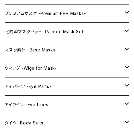
プレミアムマスク -Premium FRP Masks-
KAWAII PREMIUM Mask & Wig Sets
化粧済マスクセット -Painted Mask Sets-
プレミアムマスク素体-Premium base masks-
KAWAII EX series
マスク素体 -Base Masks-
プレミアムウィッグ -Premium Wigs-
KAWAII series
アニメマスク -Anime Masks-
ウィッグ -Wigs for Mask-
プレミアムレンズアイ -Premium Lens eye-
IDOL series
ドールマスク -Doll Masks-
ロング -Long-
アイパーツ -Eye Parts-
PRINCESS series
ミドル -Middle-
レンズアイ -Lens Eyes-
アイライン -Eye Lines-
レンズアイ
KAWAII Little series
クリスタルアイ -Crystal Eyes-
アイラインステッカー -Eye Line Stickers-
タイツ -Body Suits-