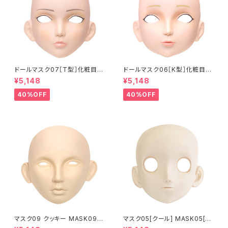
ドールマスク07［T型］化粧目穴
ドールマスク06［K型］化粧目穴
処理済 MASK07 [DOLL T] O
処理 MASK06 [DOLL K] Op
¥5,148
¥5,148
pening eye hole and make
ening eye hole and make
up
up
40%OFF
40%OFF
マスク09 クッキー MASK09
マスク05[クール] MASK05[C
“COOKIE”
OOL]