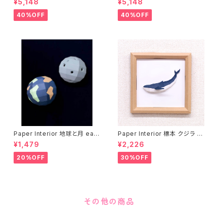
¥5,148
¥5,148
40%OFF
40%OFF
Paper Interior 地球と月 eart
Paper Interior 標本 クジラ s
h and moon
pecimen whale
¥1,479
¥2,226
20%OFF
30%OFF
その他の商品