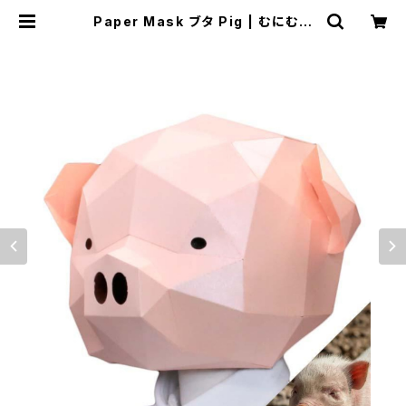
Paper Mask ブタ Pig | むにむに
製作所