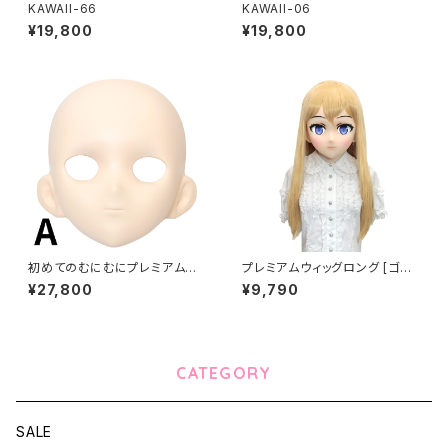
KAWAII-66
KAWAII-06
¥19,800
¥19,800
初めてのむにむにプレミアムセ
プレミアムウィッグロング [ゴー
ット FRP製
ルド] Premium Wig Long Go
¥27,800
¥9,790
ld
CATEGORY
SALE