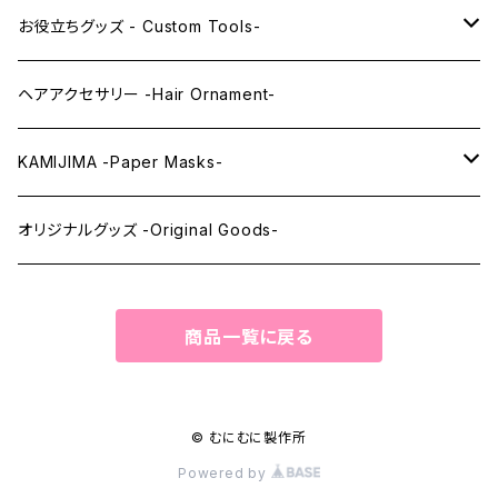
レンズアイEX
まゆ毛 -Eyebrows-
全身タイツ -Full Body Suits-
お役立ちグッズ - Custom Tools-
まつ毛 -Eyelash-
上半身タイツ -Upper Body Suits-
カスタム用品 -Custom Tools-
ヘアアクセサリー -Hair Ornament-
ウィッグメンテナンス -Wig Maintenance-
KAMIJIMA -Paper Masks-
ペーパーマスク -Paper Masks-
オリジナルグッズ -Original Goods-
ペーパーインテリア -Paper Interior-
商品一覧に戻る
© むにむに製作所
Powered by